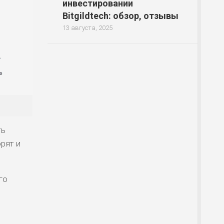
инвестировании
Bitgildtech: обзор, отзывы
13 августа, 2025
ть
рят и
го