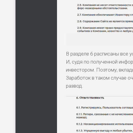
ПО
ВС
ПО
ВС
В разделе 6 расписаны все у
И, судя по полученной инфо
инвестором. Поэтому, вклады
Заработок в таком случае 
развод.