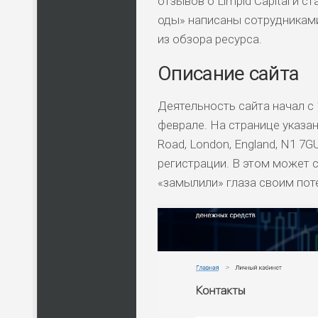
отзывов о Limpid Capital и с
оды» написаны сотрудниками
из обзора ресурса.
Описание сайта
Деятельность сайта начал с 
феврале. На странице указан
Road, London, England, N1 7
регистрации. В этом может 
«замылили» глаза своим по