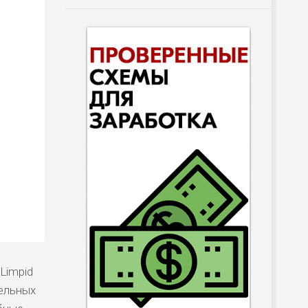
Limpid
тельных