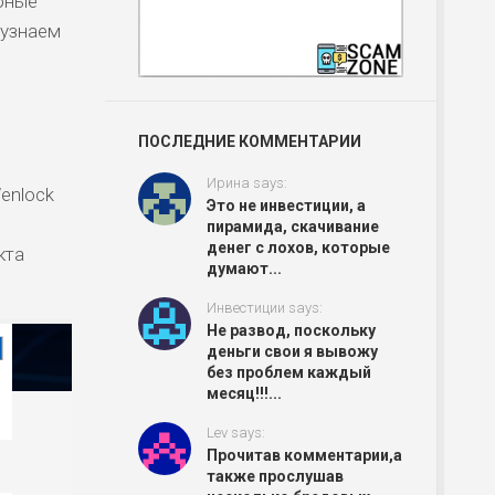
ебные
 узнаем
ПОСЛЕДНИЕ КОММЕНТАРИИ
Ирина says:
Wenlock
Это не инвестиции, а
пирамида, скачивание
денег с лохов, которые
кта
думают...
Инвестиции says:
Не развод, поскольку
деньги свои я вывожу
без проблем каждый
месяц!!!...
Lev says:
Прочитав комментарии,а
также прослушав