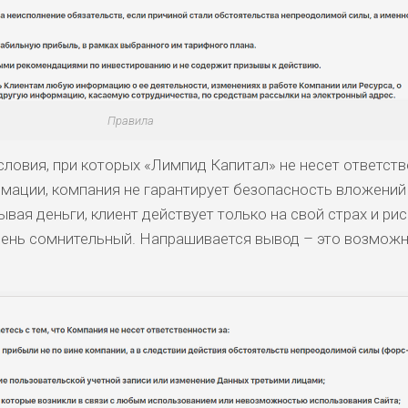
ДОЙДЕТ
НИЗКИЕ
НИЗКИЙ
НИЗКИЙ
2
ОБЗО
ЕМ
ДОЙДЕТ
СРЕДНИ
Правила
НИЗКИЕ
НИЗКИЙ
0
ОБЗО
ЕМ
Й
словия, при которых «Лимпид Капитал» не несет ответств
рмации, компания не гарантирует безопасность вложений
вая деньги, клиент действует только на свой страх и рис
очень сомнительный. Напрашивается вывод – это возмож