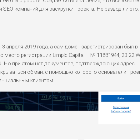
татей о его работе. Создается впечатление, что все «хвал
 SEO-компаний для раскрутки проекта. Не развод ли это,
13 апреля 2019 года, а сам домен зарегистрирован был в
о место регистрации Limpid Capital – № 11881944, 20-22 
GU. Но при этом нет документов, подтверждающих адрес
скрываться обман, с помощью которого основатели прое
тенциальным клиентам.