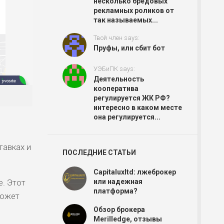
несколько бредовых
рекламных роликов от
так называемых...
Твой член says:
Пруфы, или сбит бот
УЭБиПК says:
Деятельность
кооператива
регулируется ЖК РФ?
интересно в каком месте
она регулируется...
,
тавках и
ПОСЛЕДНИЕ СТАТЬИ
Capitaluxltd: лжеброкер
. Этот
или надежная
платформа?
может
Обзор брокера
Merilledge, отзывы