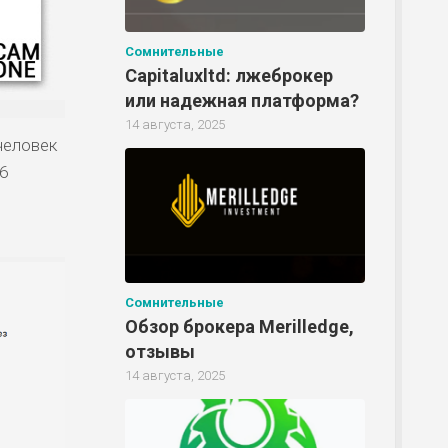
Сомнительные
Capitaluxltd: лжеброкер
или надежная платформа?
14 августа, 2025
человек
6
Р
Сомнительные
Обзор брокера Merilledge,
Р
отзывы
14 августа, 2025
Р