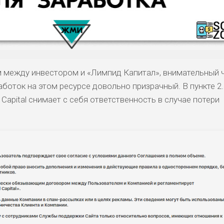
 между инвестором и «Лимпид Капитал», внимательный 
боток на этом ресурсе довольно призрачный. В пункте 2.
 Capital снимает с себя ответственность в случае потери
КОМЕНТАРИ
РИСКИ
ДОХОД
БЮДЖЕТ
ОБЗО
ПОДОЙДЕТ
И
ДОЙДЕТ
ВЫСОКИ
ВЫСОКИ
НИЗКИЕ
0
ОБЗО
ЕМ
Й
Й
БИТЕЛЯМ
ВЫСОКИ
СРЕДНИЕ
НИЗКИЙ
0
ОБЗО
АВОК
Й