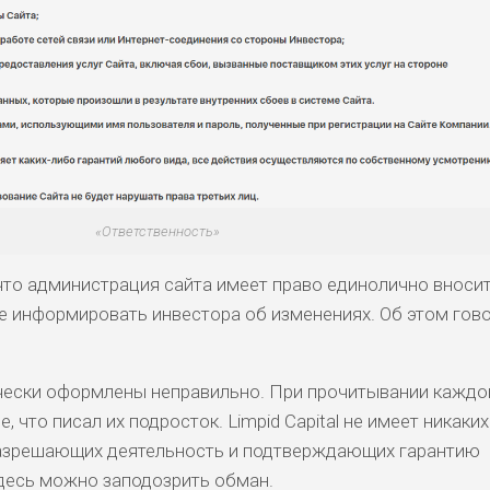
«Ответственность»
 что администрация сайта имеет право единолично вноси
не информировать инвестора об изменениях. Об этом гово
чески оформлены неправильно. При прочитывании каждо
, что писал их подросток. Limpid Capital не имеет никаких
азрешающих деятельность и подтверждающих гарантию
десь можно заподозрить обман.