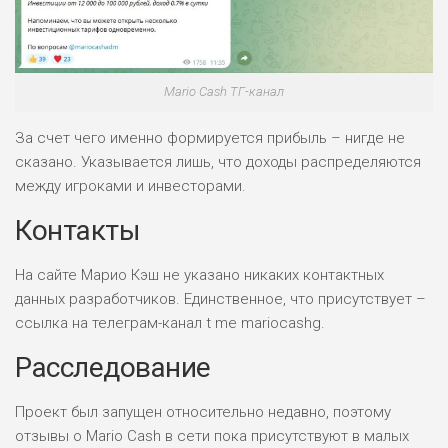
РИСКИ: СРЕДНИЕ
ДОХОД: ВЫСОКИЙ
ОБЗОР
БЮДЖЕТ: НИЗКИЙ
Mario Cash ТГ-канал
ПОДОЙДЕТ
2
ВСЕМ
За счет чего именно формируется прибыль – нигде не
РИСКИ: НИЗКИЕ
сказано. Указывается лишь, что доходы распределяются
ДОХОД: НИЗКИЙ
между игроками и инвесторами.
ОБЗОР
БЮДЖЕТ: НИЗКИЙ
Контакты
ПОДОЙДЕТ
0
На сайте Марио Кэш не указано никаких контактных
ВСЕМ
данных разработчиков. Единственное, что присутствует –
РИСКИ: НИЗКИЕ
ссылка на телеграм-канал t me mariocashg.
ДОХОД: СРЕДНИЙ
ОБЗОР
БЮДЖЕТ: НИЗКИЙ
Расследование
Проект был запущен относительно недавно, поэтому
отзывы о Mario Cash в сети пока присутствуют в малых