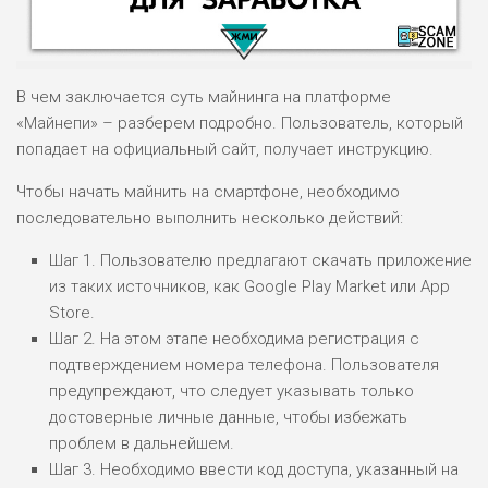
В чем заключается суть майнинга на платформе
«Майнепи» – разберем подробно. Пользователь, который
попадает на официальный сайт, получает инструкцию.
НАЗВАНИЕ
ОБЗОР
Чтобы начать майнить на смартфоне, необходимо
последовательно выполнить несколько действий:
ПОДОЙДЕТ
0
Шаг 1. Пользователю предлагают скачать приложение
ВСЕМ
из таких источников, как Google Play Market или App
РИСКИ: НИЗКИЕ
Store.
ДОХОД: ВЫСОКИЙ
ОБЗОР
Шаг 2. На этом этапе необходима регистрация с
БЮДЖЕТ: ВЫСОКИЙ
подтверждением номера телефона. Пользователя
предупреждают, что следует указывать только
ЛЮБИТЕЛЯ
достоверные личные данные, чтобы избежать
0
М СТАВОК
проблем в дальнейшем.
РИСКИ: СРЕДНИЕ
Шаг 3. Необходимо ввести код доступа, указанный на
ДОХОД: ВЫСОКИЙ