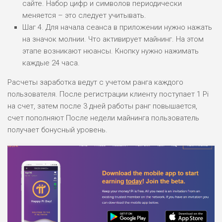
сайте. Набор цифр и символов периодически
ОБЗОР
БЮДЖЕТ: НИЗКИЙ
меняется – это следует учитывать.
Шаг 4. Для начала сеанса в приложении нужно нажать
на значок молнии. Что активирует майнинг. На этом
ПОДОЙДЕТ
2
ВСЕМ
этапе возникают нюансы. Кнопку нужно нажимать
каждые 24 часа.
РИСКИ: НИЗКИЕ
ДОХОД: НИЗКИЙ
Расчеты заработка ведут с учетом ранга каждого
ОБЗОР
БЮДЖЕТ: НИЗКИЙ
пользователя. После регистрации клиенту поступает 1 Pi
на счет, затем после 3 дней работы ранг повышается,
счет пополняют После недели майнинга пользователь
ПОДОЙДЕТ
0
ВСЕМ
получает бонусный уровень.
РИСКИ: НИЗКИЕ
ДОХОД: СРЕДНИЙ
ОБЗОР
БЮДЖЕТ: НИЗКИЙ