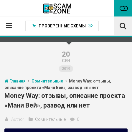
ПРОВЕРЕННЫЕ СХЕМЫ
Главная
Проверенные способы заработка
20
СЕН
Нейтральные
2019
Сомнительные
Главная
Сомнительные
Money Way: отзывы,
Статьи
описание проекта «Мани Вей», развод или нет
Партнеры
Money Way: отзывы, описание проекта
«Мани Вей», развод или нет
Author
Сомнительные
0