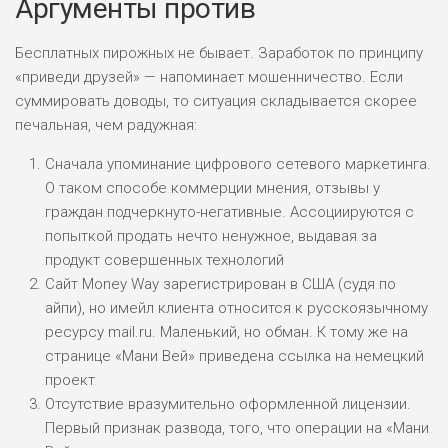
Аргументы против
ЛЮБИТЕЛЯ
0
Бесплатных пирожных не бывает. Заработок по принципу
М СТАВОК
«приведи друзей» — напоминает мошенничество. Если
РИСКИ: СРЕДНИЕ
суммировать доводы, то ситуация складывается скорее
ДОХОД: ВЫСОКИЙ
печальная, чем радужная:
ОБЗОР
БЮДЖЕТ: НИЗКИЙ
Сначала упоминание цифрового сетевого маркетинга.
О таком способе коммерции мнения, отзывы у
ПОДОЙДЕТ
2
граждан подчеркнуто-негативные. Ассоциируются с
ВСЕМ
попыткой продать нечто ненужное, выдавая за
РИСКИ: НИЗКИЕ
продукт совершенных технологий
ДОХОД: НИЗКИЙ
ОБЗОР
Сайт Money Way зарегистрирован в США (судя по
БЮДЖЕТ: НИЗКИЙ
айпи), но имейл клиента относится к русскоязычному
ресурсу mail.ru. Маленький, но обман. К тому же на
ПОДОЙДЕТ
странице «Мани Вей» приведена ссылка на немецкий
0
ВСЕМ
проект
РИСКИ: НИЗКИЕ
Отсутствие вразумительно оформленной лицензии.
ДОХОД: СРЕДНИЙ
Первый признак развода, того, что операции на «Мани
ОБЗОР
БЮДЖЕТ: НИЗКИЙ