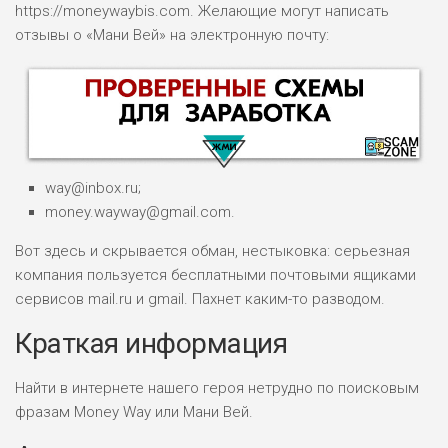
https://moneywaybis.com. Желающие могут написать
отзывы о «Мани Вей» на электронную почту:
way@inbox.ru;
money.wayway@gmail.com.
Вот здесь и скрывается обман, нестыковка: серьезная
компания пользуется бесплатными почтовыми ящиками
НАЗВАНИЕ
ОБЗОР
сервисов mail.ru и gmail. Пахнет каким-то разводом.
Краткая информация
ПОДОЙДЕТ
0
ВСЕМ
РИСКИ: НИЗКИЕ
Найти в интернете нашего героя нетрудно по поисковым
ДОХОД: ВЫСОКИЙ
фразам Money Way или Мани Вей.
ОБЗОР
БЮДЖЕТ: ВЫСОКИЙ