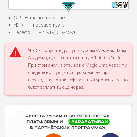
Сайт — magiclime online;
«ВК» — limeacademystr;
Телефон — +7 (919) 619-45-76.
НАЗВАНИЕ
ОБЗОР
Чтобы получить доступ к курсам «Мэджик Лайм
Академи», нужно внести плату – 1.000 рублей.
ПОДОЙДЕТ
При этом анализ отзывов о Magic Lime Academy
0
ВСЕМ
свидетельствует, что в дальнейшем, при
РИСКИ: НИЗКИЕ
переходе на новый реферальный уровень, нужно
ДОХОД: ВЫСОКИЙ
будет заплатить еще не раз.
ОБЗОР
БЮДЖЕТ: ВЫСОКИЙ
ЛЮБИТЕЛЯ
0
М СТАВОК
РИСКИ: СРЕДНИЕ
ДОХОД: ВЫСОКИЙ
ОБЗОР