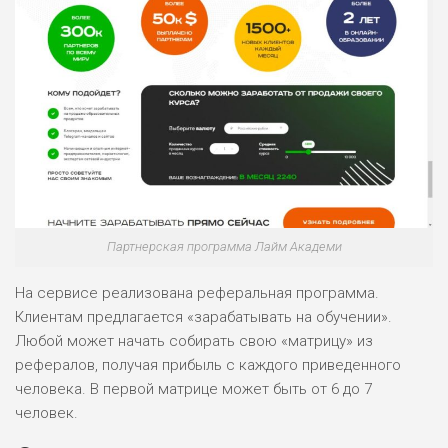
БЮДЖЕТ: НИЗКИЙ
ПОДОЙДЕТ
2
ВСЕМ
РИСКИ: НИЗКИЕ
ДОХОД: НИЗКИЙ
ОБЗОР
БЮДЖЕТ: НИЗКИЙ
ПОДОЙДЕТ
0
ВСЕМ
Партнерская программа Лайм Академи
РИСКИ: НИЗКИЕ
ДОХОД: СРЕДНИЙ
На сервисе реализована реферальная программа.
ОБЗОР
БЮДЖЕТ: НИЗКИЙ
Клиентам предлагается «зарабатывать на обучении».
Любой может начать собирать свою «матрицу» из
рефералов, получая прибыль с каждого приведенного
человека. В первой матрице может быть от 6 до 7
человек.