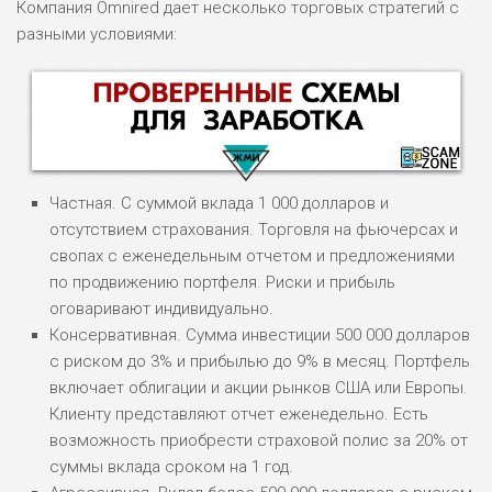
Компания Omnired дает несколько торговых стратегий с
разными условиями:
Частная. С суммой вклада 1 000 долларов и
отсутствием страхования. Торговля на фьючерсах и
свопах с еженедельным отчетом и предложениями
по продвижению портфеля. Риски и прибыль
НАЗВАНИЕ
ОБЗОР
оговаривают индивидуально.
Консервативная. Сумма инвестиции 500 000 долларов
с риском до 3% и прибылью до 9% в месяц. Портфель
ПОДОЙДЕТ
0
ВСЕМ
включает облигации и акции рынков США или Европы.
Клиенту представляют отчет еженедельно. Есть
РИСКИ: НИЗКИЕ
возможность приобрести страховой полис за 20% от
ДОХОД: ВЫСОКИЙ
ОБЗОР
суммы вклада сроком на 1 год.
БЮДЖЕТ: ВЫСОКИЙ