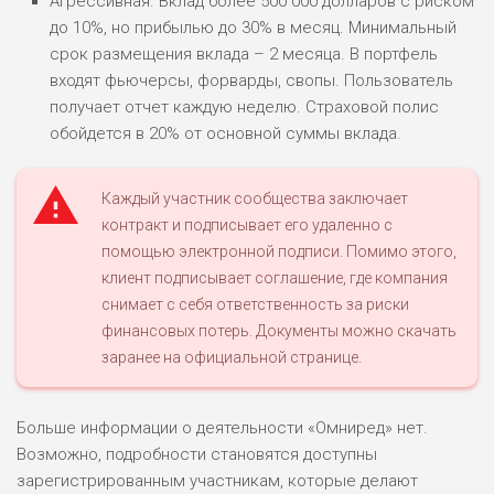
Агрессивная. Вклад более 500 000 долларов с риском
до 10%, но прибылью до 30% в месяц. Минимальный
ЛЮБИТЕЛЯ
0
срок размещения вклада – 2 месяца. В портфель
М СТАВОК
входят фьючерсы, форварды, свопы. Пользователь
РИСКИ: СРЕДНИЕ
получает отчет каждую неделю. Страховой полис
ДОХОД: ВЫСОКИЙ
обойдется в 20% от основной суммы вклада.
ОБЗОР
БЮДЖЕТ: НИЗКИЙ
Каждый участник сообщества заключает
ПОДОЙДЕТ
2
контракт и подписывает его удаленно с
ВСЕМ
помощью электронной подписи. Помимо этого,
РИСКИ: НИЗКИЕ
клиент подписывает соглашение, где компания
ДОХОД: НИЗКИЙ
снимает с себя ответственность за риски
ОБЗОР
БЮДЖЕТ: НИЗКИЙ
финансовых потерь. Документы можно скачать
заранее на официальной странице.
ПОДОЙДЕТ
0
ВСЕМ
Больше информации о деятельности «Омниред» нет.
РИСКИ: НИЗКИЕ
Возможно, подробности становятся доступны
ДОХОД: СРЕДНИЙ
ОБЗОР
зарегистрированным участникам, которые делают
БЮДЖЕТ: НИЗКИЙ