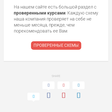
ВСЕМ
На нашем сайте есть большой раздел с
РИСКИ: НИЗКИЕ
проверенными курсами
. Каждую схему
ДОХОД: ВЫСОКИЙ
наша компания проверяет на себе не
ОБЗОР
БЮДЖЕТ: ВЫСОКИЙ
меньше месяца, прежде, чем
порекомендовать ее Вам.
ЛЮБИТЕЛЯ
0
М СТАВОК
ПРОВЕРЕННЫЕ СХЕМЫ
РИСКИ: СРЕДНИЕ
ДОХОД: ВЫСОКИЙ
ОБЗОР
БЮДЖЕТ: НИЗКИЙ
ПОДОЙДЕТ
SHARE
2
ВСЕМ
РИСКИ: НИЗКИЕ
ДОХОД: НИЗКИЙ
ОБЗОР
БЮДЖЕТ: НИЗКИЙ