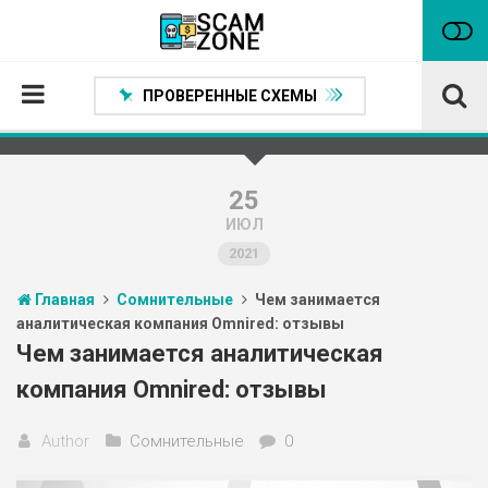
ПРОВЕРЕННЫЕ СХЕМЫ
Главная
Проверенные способы заработка
25
ИЮЛ
Нейтральные
2021
Сомнительные
Главная
Сомнительные
Чем занимается
Статьи
аналитическая компания Omnired: отзывы
Партнеры
Чем занимается аналитическая
компания Omnired: отзывы
Author
Сомнительные
0