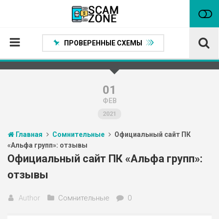
ПРОВЕРЕННЫЕ СХЕМЫ
Главная
Проверенные способы заработка
01
ФЕВ
Нейтральные
2021
Сомнительные
Главная
Сомнительные
Официальный сайт ПК
Статьи
«Альфа групп»: отзывы
Партнеры
Официальный сайт ПК «Альфа групп»:
отзывы
Author
Сомнительные
0