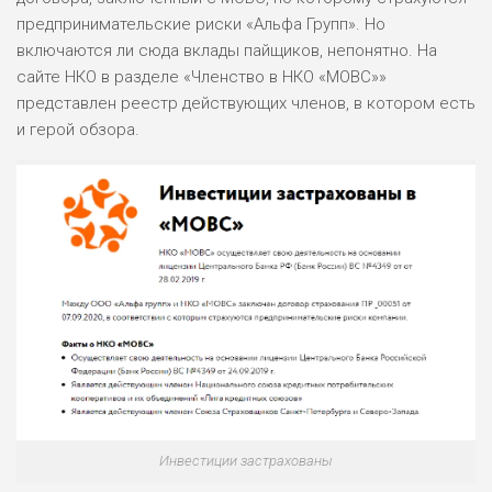
ОБЗОР
БЮДЖЕТ: НИЗКИЙ
предпринимательские риски «Альфа Групп». Но
включаются ли сюда вклады пайщиков, непонятно. На
сайте НКО в разделе «Членство в НКО «МОВС»»
ПОДОЙДЕТ
2
представлен реестр действующих членов, в котором есть
ВСЕМ
и герой обзора.
РИСКИ: НИЗКИЕ
ДОХОД: НИЗКИЙ
ОБЗОР
БЮДЖЕТ: НИЗКИЙ
ПОДОЙДЕТ
0
ВСЕМ
РИСКИ: НИЗКИЕ
ДОХОД: СРЕДНИЙ
ОБЗОР
БЮДЖЕТ: НИЗКИЙ
Инвестиции застрахованы