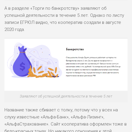
РИСКИ: НИЗКИЕ
ДОХОД: НИЗКИЙ
А в разделе «Торги по банкротству» заявляют об
ОБЗОР
БЮДЖЕТ: НИЗКИЙ
успешной деятельности в течение 5 лет. Однако по листу
записи ЕГРЮЛ видно, что кооператив создали в августе
2020 года.
ПОДОЙДЕТ
0
ВСЕМ
РИСКИ: НИЗКИЕ
ДОХОД: СРЕДНИЙ
ОБЗОР
БЮДЖЕТ: НИЗКИЙ
Заявляют об успешной деятельности в течение 5 лет
Название также сбивает с толку, потому что у всех на
слуху известные «Альфа-Банк», «Альфа-Лизинг»,
«АльфаСтрахование». Сайт кооператива оформлен тоже в
бело-красных тонах. Но никакого отношения к этой