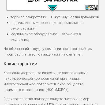
торги по банкротству — выкуп имущества должников;
недвижимость — реновация, строительство,
реконструкция;
медицинское оборудование — вложения в
НАЗВАНИЕ
ОБЗОР
медтехнику.
Но объяснений, откуда у компании появится прибыль,
ПОДОЙДЕТ
0
чтобы расплатиться с пайщиками, на сайте нет.
ВСЕМ
Какие гарантии
РИСКИ: НИЗКИЕ
ДОХОД: ВЫСОКИЙ
ОБЗОР
Компания уверяет, что инвестиции застрахованы в
БЮДЖЕТ: ВЫСОКИЙ
некоммерческой корпоративной организации
«Межрегиональное потребительское общество
ЛЮБИТЕЛЯ
взаимного страхования» (НКО «МОВС»).
0
М СТАВОК
В доказательство приводят свидетельство и номер
РИСКИ: СРЕДНИЕ
договора, заключенный с МОВС, по которому страхуются
ДОХОД: ВЫСОКИЙ