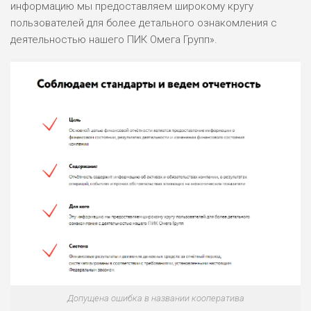
информацию мы предоставляем широкому кругу
пользователей для более детального ознакомления с
НАЗВАНИЕ
ОБЗОР
деятельностью нашего ПИК Омега Групп».
ПОДОЙДЕТ
0
ВСЕМ
РИСКИ: НИЗКИЕ
ДОХОД: ВЫСОКИЙ
ОБЗОР
БЮДЖЕТ: ВЫСОКИЙ
ЛЮБИТЕЛЯ
0
М СТАВОК
РИСКИ: СРЕДНИЕ
ДОХОД: ВЫСОКИЙ
ОБЗОР
БЮДЖЕТ: НИЗКИЙ
ПОДОЙДЕТ
2
ВСЕМ
Допущена ошибка в названии кооператива