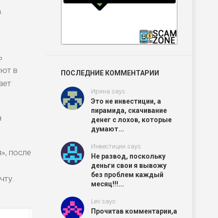
.
ь
уют в
ПОСЛЕДНИЕ КОММЕНТАРИИ
ает
Ирина says:
Это не инвестиции, а
пирамида, скачивание
н
денег с лохов, которые
думают...
Инвестиции says:
», после
Не развод, поскольку
деньги свои я вывожу
без проблем каждый
чту.
месяц!!!...
Lev says:
Прочитав комментарии,а