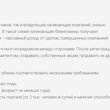
БИТЕЛЯМ
СРЕДНИ
ВЫСОК
НИЗКИЙ
0
ОБЗО
АВОК
Е
ИЙ
дчиков, так и владельцев начинающих компаний, сильно
ДОЙДЕТ
НИЗКИЕ
НИЗКИЙ
НИЗКИЙ
2
ОБЗО
. В такой схеме начинающие бизнесмены получают
ЕМ
и – пассивный доход от сделок, совершенных компанией.
антом и посредником между сторонами. После регистрац
ДОЙДЕТ
СРЕДНИ
НИЗКИЕ
НИЗКИЙ
0
ОБЗО
ЕМ
Й
митентом, создавать собственные акции, продавать их д
обязан соответствовать нескольким требованиям:
ес-план;
(возраст не меньше года);
ь портала (от 2 тыс. человек в сутки) и наличие способ