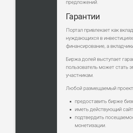
предложений.
ЛЮ
Гарантии
СТ
Портал привлекает как вкла
ПО
нуждающихся в инвестициях
ВС
финансирование, а вкладчик
Биржа долей выступает гар
ПО
ВС
пользователь может стать э
участникам.
Любой размещаемый проект 
предоставить бирже бизн
иметь действующий сайт 
подтвердить посещаемост
монетизации.