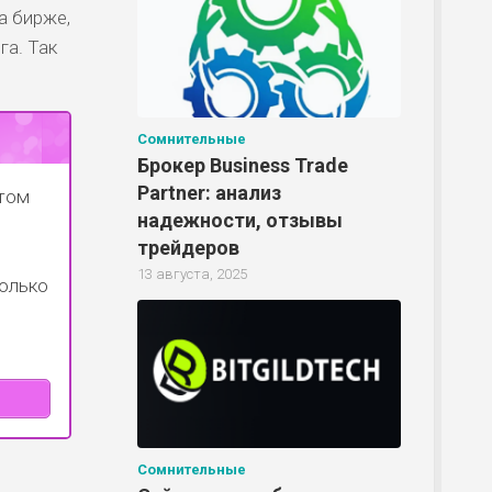
а бирже,
га. Так
Сомнительные
Брокер Business Trade
Partner: анализ
отом
надежности, отзывы
трейдеров
13 августа, 2025
только
Сомнительные