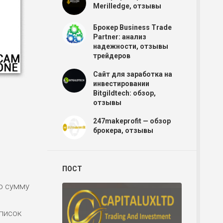
Merilledge, отзывы
Брокер Business Trade
Partner: анализ
надежности, отзывы
трейдеров
Сайт для заработка на
инвестировании
Bitgildtech: обзор,
отзывы
247makeprofit — обзор
брокера, отзывы
Р
ПОСТ
ую сумму
Р
писок