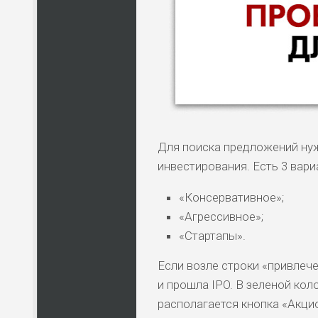
Для поиска предложений нуж
инвестирования. Есть 3 вари
«Консервативное»;
«Агрессивное»;
НАЗВАНИЕ
КОМУ 
«Стартапы».
Если возле строки «привлеч
и прошла IPO. В зеленой кол
ПО
ВС
располагается кнопка «Акци