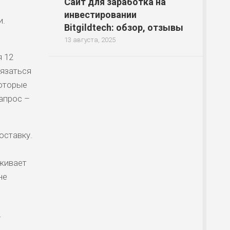
Сайт для заработка на
инвестировании
и.
Bitgildtech: обзор, отзывы
13 августа, 2025
я 12
вязаться
которые
апрос –
оставку.
живает
не
р