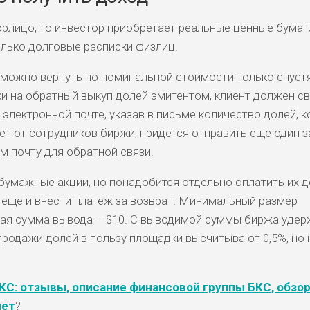
рлицо, то инвестор приобретает реальные ценные бумаг
лько долговые расписки физлиц.
можно вернуть по номинальной стоимости только спуст
ки на обратный выкуп долей эмитентом, клиент должен с
электронной почте, указав в письме количество долей, 
ет от сотрудников биржи, придется отправить еще один з
м почту для обратной связи.
бумажные акции, но понадобится отдельно оплатить их д
еще и внести платеж за возврат. Минимальный размер
ная сумма вывода – $10. С выводимой суммы биржа удер
 продажи долей в пользу площадки высчитывают 0,5%, но 
КС: отзывы, описание финансовой группы БКС, обзо
нет
?