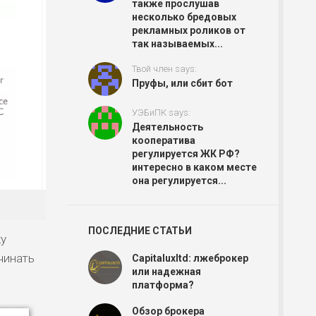
также прослушав
несколько бредовых
рекламных роликов от
так называемых...
Твой член says:
Пруфы, или сбит бот
УЭБиПК says:
Деятельность
кооператива
регулируется ЖК РФ?
интересно в каком месте
она регулируется...
ПОСЛЕДНИЕ СТАТЬИ
ку
чинать
Capitaluxltd: лжеброкер
или надежная
платформа?
Обзор брокера