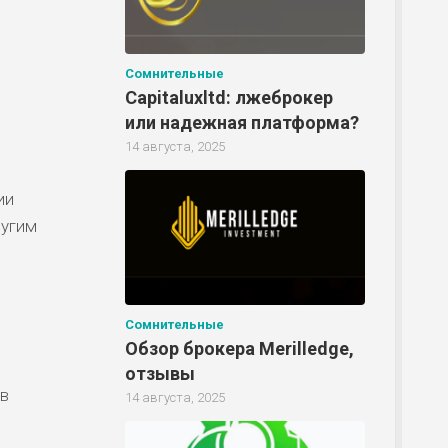
Р
Сомнительные
Capitaluxltd: лжеброкер
или надежная платформа?
Р
14 августа, 2025
ии
Р
ругим
Сомнительные
Обзор брокера Merilledge,
отзывы
ов
14 августа, 2025