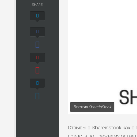
SHARE
Логотип ShareInStock
Отзывы о Shareinstock как 
средств по-прежнему остае