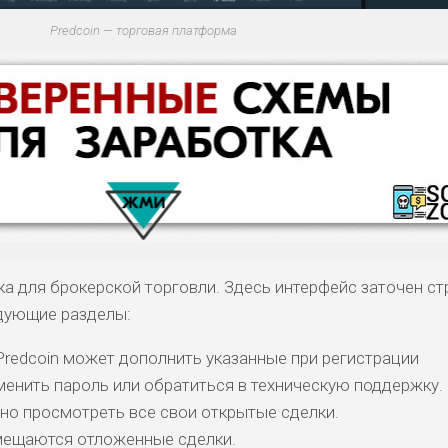
Predcoin — торговая платформа
ка для брокерской торговли. Здесь интерфейс заточен ст
едующие разделы:
Predcoin может дополнить указанные при регистрации
КОМЕНТАРИ
енить пароль или обратиться в техническую поддержку.
РИСКИ
ДОХОД
БЮДЖЕТ
ОБЗО
ПОДОЙДЕТ
И
но просмотреть все свои открытые сделки.
мещаются отложенные сделки.