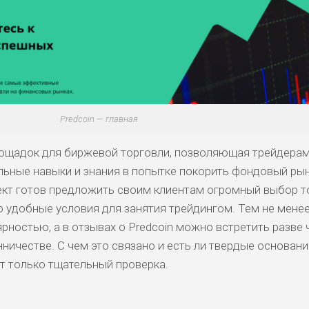
Predcoin — главная
площадок для биржевой торговли, позволяющая трейдера
ьные навыки и знания в попытке покорить фондовый рын
оект готов предложить своим клиентам огромный выбор 
 удобные условия для занятия трейдингом. Тем не менее
рностью, а в отзывах о Predcoin можно встретить разве 
ничестве. С чем это связано и есть ли твердые основани
т только тщательный проверка.