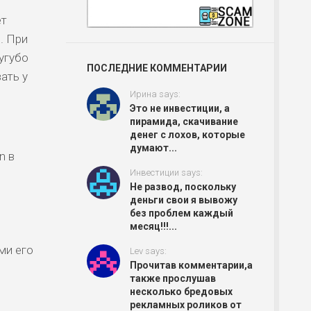
ет
. При
сугубо
ПОСЛЕДНИЕ КОММЕНТАРИИ
ать у
Ирина says:
Это не инвестиции, а
пирамида, скачивание
денег с лохов, которые
думают...
n в
Инвестиции says:
Не развод, поскольку
деньги свои я вывожу
без проблем каждый
месяц!!!...
ми его
Lev says:
Прочитав комментарии,а
также прослушав
несколько бредовых
рекламных роликов от