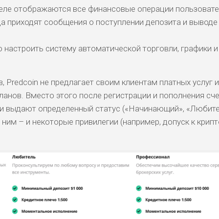
деле отображаются все финансовые операции пользовате
ДОЙДЕТ
ВЫСОКИ
ВЫСОКИ
НИЗКИЕ
0
ОБЗО
а приходят сообщения о поступлении депозита и выводе
ЕМ
Й
Й
 настроить систему автоматической торговли, графики и
БИТЕЛЯМ
ВЫСОКИ
СРЕДНИЕ
НИЗКИЙ
0
ОБЗО
АВОК
Й
в, Predcoin не предлагает своим клиентам платных услуг и
анов. Вместо этого после регистрации и пополнения сч
ДОЙДЕТ
НИЗКИЕ
НИЗКИЙ
НИЗКИЙ
2
ОБЗО
ЕМ
и выдают определенный статус («Начинающий», «Любите
 ним – и некоторые привилегии (например, допуск к крип
ДОЙДЕТ
СРЕДНИ
НИЗКИЕ
НИЗКИЙ
0
ОБЗО
ЕМ
Й