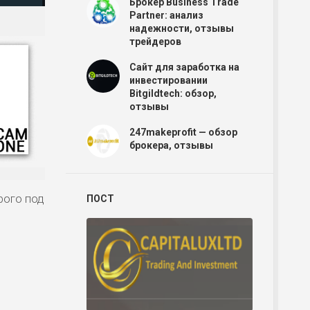
Брокер Business Trade
Partner: анализ
надежности, отзывы
трейдеров
Сайт для заработка на
инвестировании
Bitgildtech: обзор,
отзывы
247makeprofit — обзор
брокера, отзывы
рого под
ПОСТ
Р