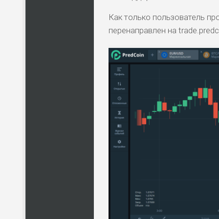
Как только пользователь пр
перенаправлен на trade.predco