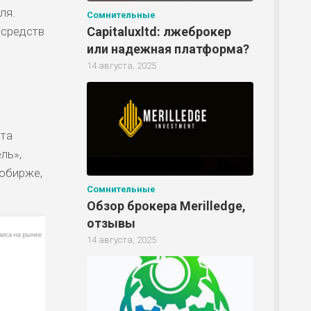
ля.
Сомнительные
Р
Capitaluxltd: лжеброкер
 средств
или надежная платформа?
14 августа, 2025
Р
ета
Р
ль»,
тобирже,
Сомнительные
Р
Обзор брокера Merilledge,
отзывы
14 августа, 2025