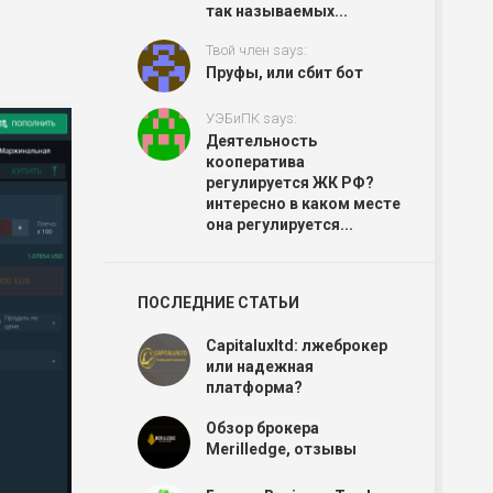
так называемых...
Твой член says:
Пруфы, или сбит бот
УЭБиПК says:
Деятельность
кооператива
регулируется ЖК РФ?
интересно в каком месте
она регулируется...
ПОСЛЕДНИЕ СТАТЬИ
Capitaluxltd: лжеброкер
или надежная
платформа?
Обзор брокера
Merilledge, отзывы