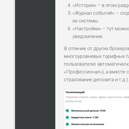
«История» – в этом раз
ПО
«Журнал событий» – сюд
ВС
из системы.
«Настройки» – тут можно
ЛЮ
уведомления.
СТ
В отличие от других брокеро
многоуровневых тарифных пл
ПО
ВС
пользователю автоматическ
«Профессионал»), а вместе с
страхование депозита и т.д.).
ПО
ВС