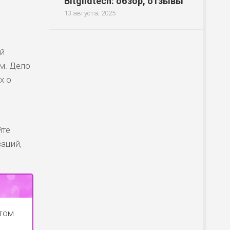
Bitgildtech: обзор, отзывы
13 августа, 2025
ой
м. Дело
х о
йте
заций,
отом