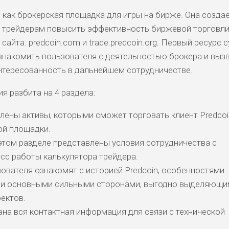
 как брокерская площадка для игры на бирже. Она созда
т трейдерам повысить эффективность биржевой торговли
сайта: predcoin.com и trade.predcoin.org. Первый ресурс 
накомить пользователя с деятельностью брокера и вызв
нтересованность в дальнейшем сотрудничестве.
я разбита на 4 раздела:
лены активы, которыми сможет торговать клиент Predcoi
ой площадки.
этом разделе представлены условия сотрудничества с
сс работы калькулятора трейдера.
зователя ознакомят с историей Predcoin, особенностями
 и основными сильными сторонами, выгодно выделяющи
ектов.
ана вся контактная информация для связи с технической