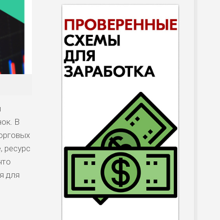
м
ок. В
торговых
, ресурс
что
я для