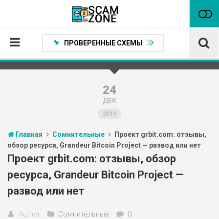
ПРОВЕРЕННЫЕ СХЕМЫ
Главная
Проверенные способы заработка
24
ДЕК
Нейтральные
2019
Сомнительные
Главная
Сомнительные
Проект grbit.com: отзывы,
Статьи
обзор ресурса, Grandeur Bitcoin Project — развод или нет
Партнеры
Проект grbit.com: отзывы, обзор
ресурса, Grandeur Bitcoin Project —
развод или нет
Author
Сомнительные
0