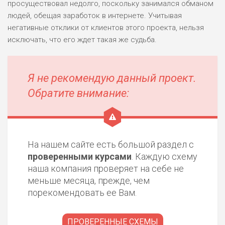
просуществовал недолго, поскольку занимался обманом
людей, обещая заработок в интернете. Учитывая
ПОДОЙДЕТ
0
негативные отклики от клиентов этого проекта, нельзя
ВСЕМ
исключать, что его ждет такая же судьба.
РИСКИ: НИЗКИЕ
ДОХОД: ВЫСОКИЙ
ОБЗОР
БЮДЖЕТ: ВЫСОКИЙ
Я не рекомендую данный проект.
Обратите внимание:
ЛЮБИТЕЛЯ
0
М СТАВОК
РИСКИ: СРЕДНИЕ
ДОХОД: ВЫСОКИЙ
ОБЗОР
На нашем сайте есть большой раздел с
БЮДЖЕТ: НИЗКИЙ
проверенными курсами
. Каждую схему
наша компания проверяет на себе не
ПОДОЙДЕТ
меньше месяца, прежде, чем
2
ВСЕМ
порекомендовать ее Вам.
РИСКИ: НИЗКИЕ
ДОХОД: НИЗКИЙ
ОБЗОР
ПРОВЕРЕННЫЕ СХЕМЫ
БЮДЖЕТ: НИЗКИЙ