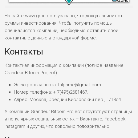
На сайте www.grbit.com указано, что доход зависит от
суммы инвестирования. Чтобы получить помощь
специалистов компании, необходимо оставить свои
контактные данные в стандартной форме.
НАЗВАНИЕ
ОБЗОР
Контакты
ПОДОЙДЕТ
0
ВСЕМ
Контактная информация о компании (полное название
Grandeur Bitcoin Project):
РИСКИ: НИЗКИЕ
ДОХОД: ВЫСОКИЙ
ОБЗОР
Электронная почта: fhlprime@gmail.com.
БЮДЖЕТ: ВЫСОКИЙ
Номер телефона: + 7(495)2681467.
Адрес: Москва, Средний Кисловский пер., 1/13с4.
ЛЮБИТЕЛЯ
0
М СТАВОК
У компании Grandeur Bitcoin Project отсутствуют страницы
в популярных социальных сетях – Вконтакте, Facebook,
РИСКИ: СРЕДНИЕ
Instagram и других, что довольно подозрительно.
ДОХОД: ВЫСОКИЙ
ОБЗОР
БЮДЖЕТ: НИЗКИЙ