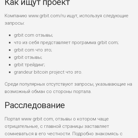
Как ищут проект
ПОДОЙДЕТ
Компанию www.grbit.com/ru ищут, используя следующие
2
ВСЕМ
запросы:
РИСКИ: НИЗКИЕ
grbit com отзывы;
ДОХОД: НИЗКИЙ
ОБЗОР
что из себя представляет программа grbit com;
БЮДЖЕТ: НИЗКИЙ
grbit com что это;
grbit отзывы;
ПОДОЙДЕТ
0
grbit трейдинг;
ВСЕМ
grandeur bitcoin project что это.
РИСКИ: НИЗКИЕ
ДОХОД: СРЕДНИЙ
Среди популярных отсутствуют запросы, указывающие на
ОБЗОР
БЮДЖЕТ: НИЗКИЙ
возможный обман со стороны портала.
Расследование
Портал www grbit com, отзывы о котором чаще
отрицательные, с главной страницы заставляет
сомневаться в его честности. Подробно знакомясь с