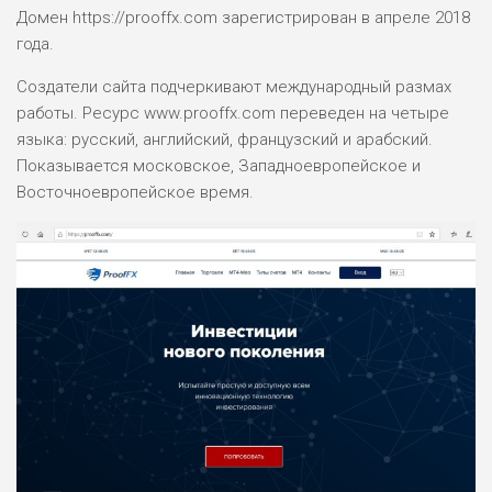
Домен https://prooffx.com зарегистрирован в апреле 2018
года.
Создатели сайта подчеркивают международный размах
работы. Ресурс www.prooffx.com переведен на четыре
языка: русский, английский, французский и арабский.
Показывается московское, Западноевропейское и
Восточноевропейское время.