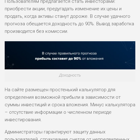
Пользователям предлагается стать инвесторами:
приобрести акции, предугадать изменение их цены и
продать, когда активы станут дороже. В случае удачного
НАЗВАНИЕ
ОБЗОР
прогноза обещается доходность до 90%. Вывод заработка
производится без комиссии.
ПОДОЙДЕТ
0
ВСЕМ
РИСКИ: НИЗКИЕ
ДОХОД: ВЫСОКИЙ
ОБЗОР
БЮДЖЕТ: ВЫСОКИЙ
Доходность
ЛЮБИТЕЛЯ
0
М СТАВОК
На сайте размещен простенький калькулятор для
определения возможной прибыли в зависимости от
РИСКИ: СРЕДНИЕ
суммы инвестиций и срока вложения. Минус калькулятора
ДОХОД: ВЫСОКИЙ
ОБЗОР
– отсутствие информации о численном периоде
БЮДЖЕТ: НИЗКИЙ
инвестирования.
Администраторы гарантируют защиту данных
ПОДОЙДЕТ
2
ВСЕМ
пользователей, страхование счетов от непредвиденных