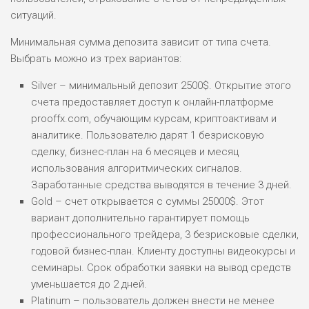
ситуаций.
РИСКИ: НИЗКИЕ
ДОХОД: НИЗКИЙ
ОБЗОР
Минимальная сумма депозита зависит от типа счета.
БЮДЖЕТ: НИЗКИЙ
Выбрать можно из трех вариантов:
Silver – минимальный депозит 2500$. Открытие этого
ПОДОЙДЕТ
0
ВСЕМ
счета предоставляет доступ к онлайн-платформе
prooffx.com, обучающим курсам, криптоактивам и
РИСКИ: НИЗКИЕ
аналитике. Пользователю дарят 1 безрисковую
ДОХОД: СРЕДНИЙ
ОБЗОР
БЮДЖЕТ: НИЗКИЙ
сделку, бизнес-план на 6 месяцев и месяц
использования алгоритмических сигналов.
Заработанные средства выводятся в течение 3 дней.
Gold – счет открывается с суммы 25000$. Этот
вариант дополнительно гарантирует помощь
профессионального трейдера, 3 безрисковые сделки,
годовой бизнес-план. Клиенту доступны видеокурсы и
семинары. Срок обработки заявки на вывод средств
уменьшается до 2 дней.
Platinum – пользователь должен внести не менее