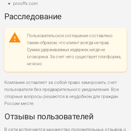
prooffx.com
ЛЮБИТЕЛЯ
0
М СТАВОК
Расследование
РИСКИ: СРЕДНИЕ
ДОХОД: ВЫСОКИЙ
ОБЗОР
БЮДЖЕТ: НИЗКИЙ
Пользовательское соглашение составлено
таким образом, что клиент всегда не прав.
Сумма удерживаемых издержек нигде не
ПОДОЙДЕТ
2
оговорена. За счет чего существует платформа,
ВСЕМ
не ясно.
РИСКИ: НИЗКИЕ
ДОХОД: НИЗКИЙ
ОБЗОР
БЮДЖЕТ: НИЗКИЙ
Компания оставляет за собой право заморозить счет
пользователя без предварительного уведомления. Все
спорные вопросы решаются в неудобном для граждан
ПОДОЙДЕТ
0
ВСЕМ
России месте.
РИСКИ: НИЗКИЕ
Отзывы пользователей
ДОХОД: СРЕДНИЙ
ОБЗОР
БЮДЖЕТ: НИЗКИЙ
В сети встречается множество положительных отзывов о