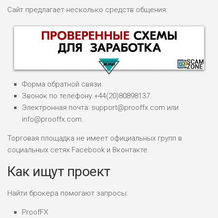
Сайт предлагает несколько средств общения:
Форма обратной связи.
Звонок по телефону +44(20)80898137.
Электронная почта: support@prooffx.com или
info@prooffx.com.
НАЗВАНИЕ
ОБЗОР
Торговая площадка не имеет официальных групп в
социальных сетях Facebook и Вконтакте.
ПОДОЙДЕТ
0
ВСЕМ
Как ищут проект
РИСКИ: НИЗКИЕ
ДОХОД: ВЫСОКИЙ
Найти брокера помогают запросы:
ОБЗОР
БЮДЖЕТ: ВЫСОКИЙ
ProofFX