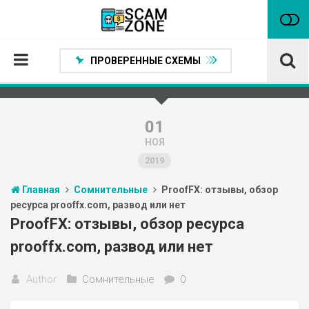
ПРОВЕРЕННЫЕ СХЕМЫ
Главная
Проверенные способы заработка
01
НОЯ
Нейтральные
2019
Сомнительные
Главная
Сомнительные
ProofFX: отзывы, обзор
Статьи
ресурса prooffx.com, развод или нет
Партнеры
ProofFX: отзывы, обзор ресурса
prooffx.com, развод или нет
Author
Сомнительные
0