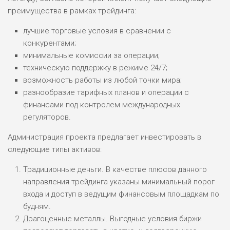
преимущества в рамках трейдинга:
НАЗВАНИЕ
ОБЗОР
лучшие торговые условия в сравнении с
конкурентами;
ПОДОЙДЕТ
0
ВСЕМ
минимальные комиссии за операции;
техническую поддержку в режиме 24/7;
РИСКИ: НИЗКИЕ
ДОХОД: ВЫСОКИЙ
возможность работы из любой точки мира;
ОБЗОР
БЮДЖЕТ: ВЫСОКИЙ
разнообразие тарифных планов и операции с
финансами под контролем международных
регуляторов.
ЛЮБИТЕЛЯ
0
М СТАВОК
Администрация проекта предлагает инвестировать в
РИСКИ: СРЕДНИЕ
следующие типы активов:
ДОХОД: ВЫСОКИЙ
ОБЗОР
Традиционные деньги. В качестве плюсов данного
БЮДЖЕТ: НИЗКИЙ
направления трейдинга указаны минимальный порог
входа и доступ в ведущим финансовым площадкам по
ПОДОЙДЕТ
2
будням.
ВСЕМ
Драгоценные металлы. Выгодные условия биржи
РИСКИ: НИЗКИЕ