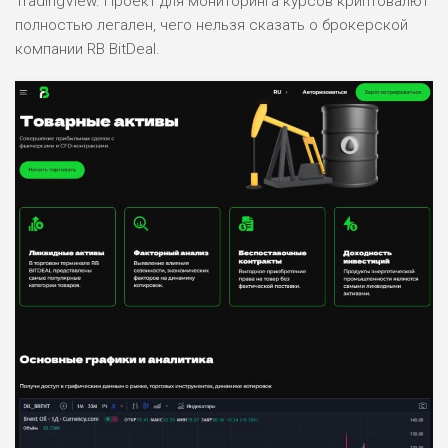
TradingView. Проект для мониторинга курсов криптовалют
полностью легален, чего нельзя сказать о брокерской
компании RB BitDeal.