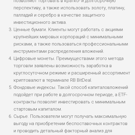
позволяют торговать в кратко- и долгосрочную
ДОХОД: НИЗКИЙ
перспективу, а также использовать золоту, платину,
ОБЗОР
БЮДЖЕТ: НИЗКИЙ
палладий и серебро в качестве защитного
инвестиционного актива.
Ценные бумаги. Клиенты могут работать с акциями
ПОДОЙДЕТ
0
ВСЕМ
крупнейших мировых корпораций с минимальными
рисками, а также пользоваться профессиональными
РИСКИ: НИЗКИЕ
ДОХОД: СРЕДНИЙ
инструментами распределения вложений.
ОБЗОР
БЮДЖЕТ: НИЗКИЙ
Цифровые монеты. Преимуществами этого метода
торговли заявлены возможность заработка в
круглосуточном режиме и расширенный ассортимент
криптовалют в терминале RB BitDeal.
Фондовые индексы. Такой способ капиталовложений
подойдет при работе в долгосрочном периоде, а ETF-
контракты позволят инвестировать с минимальным
стартовым капиталом.
Сырье. Пользователи могут получать максимальную
выгоду на приобретении беспоставочных контрактов
и проводить детальный факторный анализ для