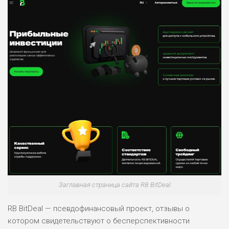
Заглавная страница сайта RB BitDeal
RB BitDeal — псевдофинансовый проект, отзывы о
котором свидетельствуют о бесперспективности