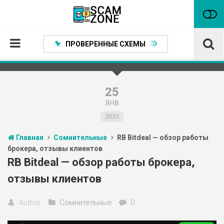
ПРОВЕРЕННЫЕ СХЕМЫ
Главная
Проверенные способы заработка
25
ЯНВ
Нейтральные
2023
Сомнительные
Главная
Сомнительные
RB Bitdeal — обзор работы
Статьи
брокера, отзывы клиентов
Партнеры
RB Bitdeal — обзор работы брокера,
отзывы клиентов
Author
Сомнительные
0