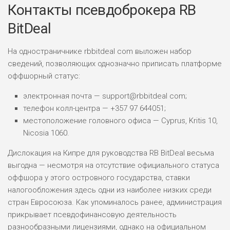
Контакты псевдоброкера RB
BitDeal
На одностраничнике rbbitdeal com выложен набор
сведений, позволяющих однозначно приписать платформе
оффшорный статус:
электронная почта — support@rbbitdeal com;
телефон колл-центра — +357 97 644051;
местоположение головного офиса — Cyprus, Kritis 10,
Nicosia 1060.
Дислокация на Кипре для руководства RB BitDeal весьма
выгодна — несмотря на отсутствие официального статуса
оффшора у этого островного государства, ставки
налогообложения здесь одни из наиболее низких среди
стран Евросоюза. Как упоминалось ранее, администрация
прикрывает псевдофинансовую деятельность
разнообразными лицензиями, однако на официальном