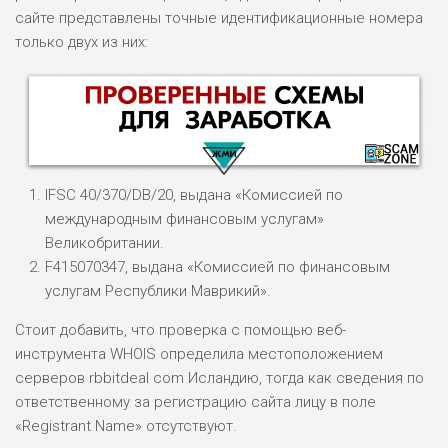
сайте представлены точные идентификационные номера
только двух из них:
IFSC 40/370/DB/20, выдана «Комиссией по
международным финансовым услугам»
Великобритании.
F415070347, выдана «Комиссией по финансовым
НАЗВАНИЕ
ОБЗОР
услугам Республики Маврикий».
Стоит добавить, что проверка с помощью веб-
ПОДОЙДЕТ
0
инструмента WHOIS определила местоположением
ВСЕМ
серверов rbbitdeal com Исландию, тогда как сведения по
РИСКИ: НИЗКИЕ
ответственному за регистрацию сайта лицу в поле
ДОХОД: ВЫСОКИЙ
«Registrant Name» отсутствуют.
ОБЗОР
БЮДЖЕТ: ВЫСОКИЙ