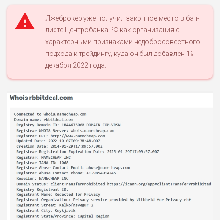
Лжеброкер уже получил законное место в бан-
ЛЮБИТЕЛЯ
0
листе Центробанка РФ как организация с
М СТАВОК
характерными признаками недобросовестного
РИСКИ: СРЕДНИЕ
подхода к трейдингу, куда он был добавлен 19
ДОХОД: ВЫСОКИЙ
декабря 2022 года.
ОБЗОР
БЮДЖЕТ: НИЗКИЙ
ПОДОЙДЕТ
2
ВСЕМ
РИСКИ: НИЗКИЕ
ДОХОД: НИЗКИЙ
ОБЗОР
БЮДЖЕТ: НИЗКИЙ
ПОДОЙДЕТ
0
ВСЕМ
РИСКИ: НИЗКИЕ
ДОХОД: СРЕДНИЙ
ОБЗОР
БЮДЖЕТ: НИЗКИЙ