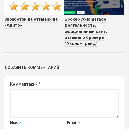
Заработок на отзывах на
Брокер AxiomTrade:
«Авито»
деятельность,
официальный сайт,
отзывы о брокере
“Аксиомтрейд”
ДОБАВИТЬ КОММЕНТАРИЙ
Комментарий
*
Имя
*
Email
*