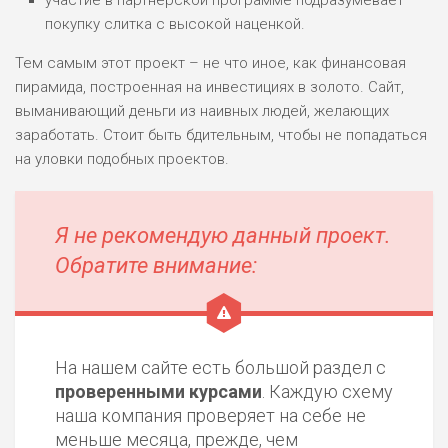
участие в партнерской программе подразумевает
покупку слитка с высокой наценкой.
Тем самым этот проект – не что иное, как финансовая
пирамида, построенная на инвестициях в золото. Сайт,
выманивающий деньги из наивных людей, желающих
заработать. Стоит быть бдительным, чтобы не попадаться
на уловки подобных проектов.
Я не рекомендую данный проект.
Обратите внимание:
На нашем сайте есть большой раздел с
проверенными курсами
. Каждую схему
наша компания проверяет на себе не
меньше месяца, прежде, чем