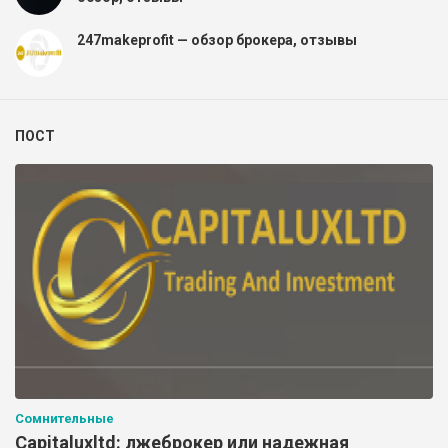
247makeprofit — обзор брокера, отзывы
ПОСТ
Сомнительные
Capitaluxltd: лжеброкер или надежная