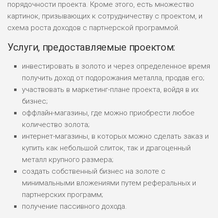
порядочности проекта. Кроме этого, есть множество
картинок, призывающих к сотрудничеству с проектом, и
схема роста доходов с партнерской программой.
Услуги, предоставляемые проектом:
инвестировать в золото и через определенное время
получить доход от подорожания металла, продав его;
участвовать в маркетинг-плане проекта, войдя в их
бизнес;
оффлайн-магазины, где можно приобрести любое
количество золота;
интернет-магазины, в которых можно сделать заказ и
купить как небольшой слиток, так и драгоценный
металл крупного размера;
создать собственный бизнес на золоте с
минимальными вложениями путем реферальных и
партнерских программ;
получение пассивного дохода.