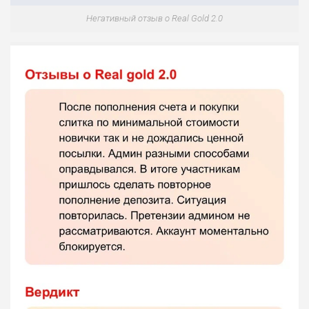
Негативный отзыв о Real Gold 2.0