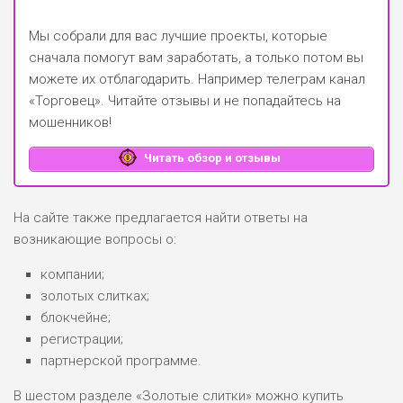
Мы собрали для вас лучшие проекты, которые
сначала помогут вам заработать, а только потом вы
можете их отблагодарить.
Например телеграм канал
«Торговец»
. Читайте отзывы и не попадайтесь на
мошенников!
Читать обзор и отзывы
На сайте также предлагается найти ответы на
возникающие вопросы о:
компании;
золотых слитках;
блокчейне;
регистрации;
партнерской программе.
В шестом разделе «Золотые слитки» можно купить