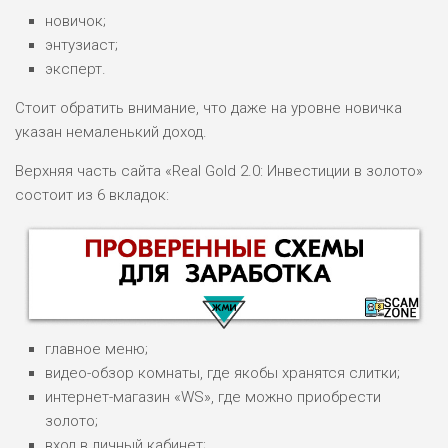
новичок;
энтузиаст;
эксперт.
Стоит обратить внимание, что даже на уровне новичка
указан немаленький доход.
Верхняя часть сайта «Real Gold 2.0: Инвестиции в золото»
состоит из 6 вкладок:
главное меню;
видео-обзор комнаты, где якобы хранятся слитки;
интернет-магазин «WS», где можно приобрести
золото;
НАЗВАНИЕ
ОБЗОР
вход в личный кабинет;