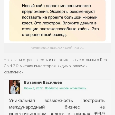
Негативные отзывы о Real Gold 2.0
Но, как ни странно, есть и положительные отзывы о Real
Gold 2.0: мнения инвесторов, видимо, оплачены
компанией.