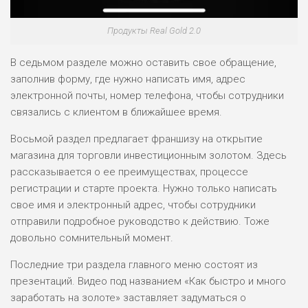
Продукты Real Gold 2.0
В седьмом разделе можно оставить свое обращение,
заполнив форму, где нужно написать имя, адрес
электронной почты, номер телефона, чтобы сотрудники
связались с клиентом в ближайшее время.
Восьмой раздел предлагает франшизу на открытие
магазина для торговли инвестиционным золотом. Здесь
рассказывается о ее преимуществах, процессе
регистрации и старте проекта. Нужно только написать
свое имя и электронный адрес, чтобы сотрудники
отправили подробное руководство к действию. Тоже
довольно сомнительный момент.
Последние три раздела главного меню состоят из
презентаций. Видео под названием «Как быстро и много
заработать на золоте» заставляет задуматься о