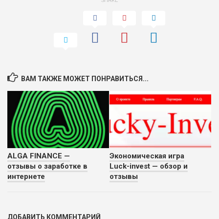
SHARE
2
ВСЕМ
РИСКИ: НИЗКИЕ
ДОХОД: НИЗКИЙ
ОБЗОР
БЮДЖЕТ: НИЗКИЙ
ПОДОЙДЕТ
0
ВАМ ТАКЖЕ МОЖЕТ ПОНРАВИТЬСЯ...
ВСЕМ
РИСКИ: НИЗКИЕ
ДОХОД: СРЕДНИЙ
ОБЗОР
БЮДЖЕТ: НИЗКИЙ
ALGA FINANCE —
Экономическая игра
отзывы о заработке в
Luck-invest — обзор и
интернете
отзывы
ДОБАВИТЬ КОММЕНТАРИЙ