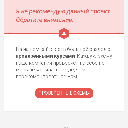
Я не рекомендую данный проект.
Обратите внимание:
НАЗВАНИЕ
ОБЗОР
ПОДОЙДЕТ
0
ВСЕМ
На нашем сайте есть большой раздел с
РИСКИ: НИЗКИЕ
проверенными курсами
. Каждую схему
ДОХОД: ВЫСОКИЙ
наша компания проверяет на себе не
ОБЗОР
БЮДЖЕТ: ВЫСОКИЙ
меньше месяца, прежде, чем
порекомендовать ее Вам.
ЛЮБИТЕЛЯ
0
М СТАВОК
ПРОВЕРЕННЫЕ СХЕМЫ
РИСКИ: СРЕДНИЕ
ДОХОД: ВЫСОКИЙ
ОБЗОР
БЮДЖЕТ: НИЗКИЙ
ПОДОЙДЕТ