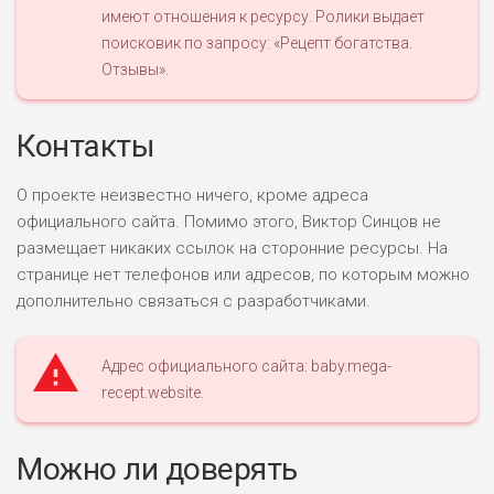
имеют отношения к ресурсу. Ролики выдает
поисковик по запросу: «Рецепт богатства.
ПОДОЙДЕТ
Отзывы».
0
ВСЕМ
РИСКИ: НИЗКИЕ
Контакты
ДОХОД: ВЫСОКИЙ
ОБЗОР
БЮДЖЕТ: ВЫСОКИЙ
О проекте неизвестно ничего, кроме адреса
официального сайта. Помимо этого, Виктор Синцов не
ЛЮБИТЕЛЯ
0
размещает никаких ссылок на сторонние ресурсы. На
М СТАВОК
странице нет телефонов или адресов, по которым можно
РИСКИ: СРЕДНИЕ
дополнительно связаться с разработчиками.
ДОХОД: ВЫСОКИЙ
ОБЗОР
БЮДЖЕТ: НИЗКИЙ
Адрес официального сайта: baby.mega-
recept.website.
ПОДОЙДЕТ
2
ВСЕМ
РИСКИ: НИЗКИЕ
Можно ли доверять
ДОХОД: НИЗКИЙ