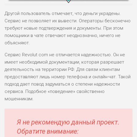
Другой пользователь отмечает, что деньги украдены.
Сервис не позволяет их вывести. Операторы бесконечно
требуют новые подтверждения и документы. При этом
помощники в чате отвечают неоднозначно, ничего не
НАЗВАНИЕ
ОБЗОР
объясняют.
Сервис Revolut com не отличается надежностью. Он не
ПОДОЙДЕТ
0
ВСЕМ
имеет необходимой документации, которая разрешает
деятельность на территории РФ. Для связи клиентам
РИСКИ: НИЗКИЕ
ДОХОД: ВЫСОКИЙ
предоставляют лишь номер телефона и онлайн-чат. Такой
ОБЗОР
БЮДЖЕТ: ВЫСОКИЙ
подход дает повод задуматься о степени надежности
сервиса. Подобное «поведение» свойственно
мошенникам.
ЛЮБИТЕЛЯ
0
М СТАВОК
РИСКИ: СРЕДНИЕ
Я не рекомендую данный проект.
ДОХОД: ВЫСОКИЙ
ОБЗОР
БЮДЖЕТ: НИЗКИЙ
Обратите внимание: