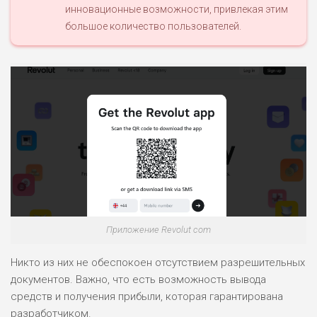
инновационные возможности, привлекая этим
РИСКИ: НИЗКИЕ
большое количество пользователей.
ДОХОД: ВЫСОКИЙ
ОБЗОР
БЮДЖЕТ: ВЫСОКИЙ
ЛЮБИТЕЛЯ
0
М СТАВОК
РИСКИ: СРЕДНИЕ
ДОХОД: ВЫСОКИЙ
ОБЗОР
БЮДЖЕТ: НИЗКИЙ
ПОДОЙДЕТ
2
ВСЕМ
Приложение Revolut com
РИСКИ: НИЗКИЕ
ДОХОД: НИЗКИЙ
Никто из них не обеспокоен отсутствием разрешительных
ОБЗОР
БЮДЖЕТ: НИЗКИЙ
документов. Важно, что есть возможность вывода
средств и получения прибыли, которая гарантирована
разработчиком.
ПОДОЙДЕТ