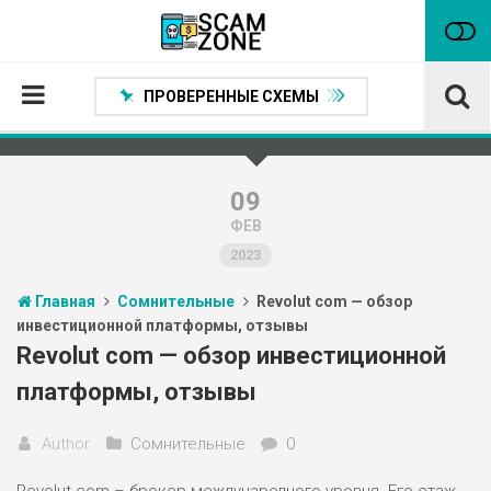
ПРОВЕРЕННЫЕ СХЕМЫ
Главная
Проверенные способы заработка
09
ФЕВ
Нейтральные
2023
Сомнительные
Главная
Сомнительные
Revolut com — обзор
Статьи
инвестиционной платформы, отзывы
Партнеры
Revolut com — обзор инвестиционной
платформы, отзывы
Author
Сомнительные
0