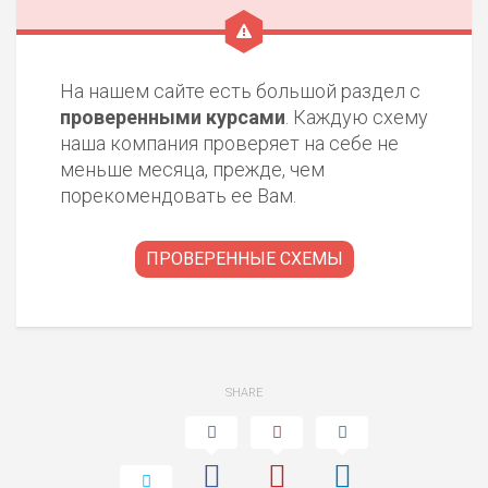
ПОДОЙДЕТ
2
ВСЕМ
На нашем сайте есть большой раздел с
РИСКИ: НИЗКИЕ
проверенными курсами
. Каждую схему
ДОХОД: НИЗКИЙ
ОБЗОР
наша компания проверяет на себе не
БЮДЖЕТ: НИЗКИЙ
меньше месяца, прежде, чем
порекомендовать ее Вам.
ПОДОЙДЕТ
0
ВСЕМ
ПРОВЕРЕННЫЕ СХЕМЫ
РИСКИ: НИЗКИЕ
ДОХОД: СРЕДНИЙ
ОБЗОР
БЮДЖЕТ: НИЗКИЙ
SHARE