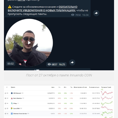
Пост от 27 октября о пампе Innuendo COIN