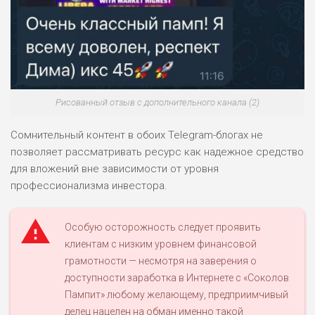
ПОДОЙДЕТ
0
ВСЕМ
РИСКИ: НИЗКИЕ
ДОХОД: СРЕДНИЙ
ОБЗОР
БЮДЖЕТ: НИЗКИЙ
Рисованный отзыв с дополнительного канала (2)
Сомнительный контент в обоих Telegram-блогах не
позволяет рассматривать ресурс как надежное средство
для вложений вне зависимости от уровня
профессионализма инвестора.
Особую осторожность следует проявить
клиентам с низким уровнем финансовой
грамотности — несмотря на заверения о
доступности заработка в Интернете с «Соколов
Пампит» любому желающему, предприимчивый
делец нацелен на обман именно такой