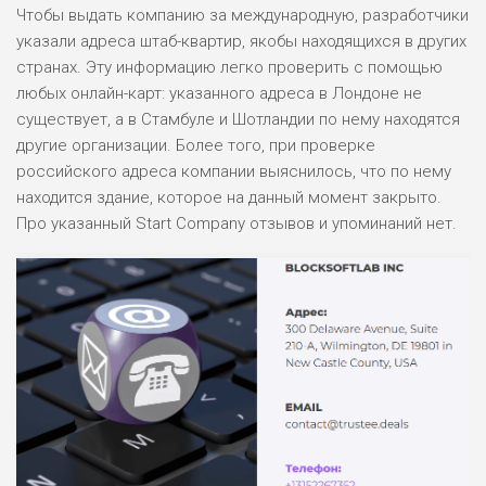
Чтобы выдать компанию за международную, разработчики
РИСКИ: НИЗКИЕ
указали адреса штаб-квартир, якобы находящихся в других
ДОХОД: НИЗКИЙ
ОБЗОР
странах. Эту информацию легко проверить с помощью
БЮДЖЕТ: НИЗКИЙ
любых онлайн-карт: указанного адреса в Лондоне не
существует, а в Стамбуле и Шотландии по нему находятся
ПОДОЙДЕТ
другие организации. Более того, при проверке
0
ВСЕМ
российского адреса компании выяснилось, что по нему
РИСКИ: НИЗКИЕ
находится здание, которое на данный момент закрыто.
ДОХОД: СРЕДНИЙ
Про указанный Start Company отзывов и упоминаний нет.
ОБЗОР
БЮДЖЕТ: НИЗКИЙ