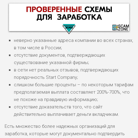
неверно указанные адреса компании во всех странах,
в том числе в России;
отсутствие документов, подтверждающих
существование указанной фирмы;
НАЗВАНИЕ
ОБЗОР
в сети нет реальных отзывов, подтверждающих
порядочность Start Company;
слишком большие проценты – по некоторым тарифам
ПОДОЙДЕТ
0
ВСЕМ
предполагаемая выплата составляет 200%-700%, что
не похоже на правдивую информацию;
РИСКИ: НИЗКИЕ
отсутствие доказательств того, что сайт
ДОХОД: ВЫСОКИЙ
ОБЗОР
действительно выплачивает деньги вкладчикам.
БЮДЖЕТ: ВЫСОКИЙ
Есть множество более надежных организаций для
заработка, которые могут документально подтвердить
ЛЮБИТЕЛЯ
0
М СТАВОК