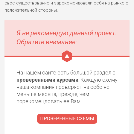
свое существование и зарекомендовали себя на рынке с
положительной стороны.
РИСКИ: СРЕДНИЕ
ДОХОД: ВЫСОКИЙ
ОБЗОР
БЮДЖЕТ: НИЗКИЙ
Я не рекомендую данный проект.
Обратите внимание:
ПОДОЙДЕТ
2
ВСЕМ
РИСКИ: НИЗКИЕ
ДОХОД: НИЗКИЙ
ОБЗОР
БЮДЖЕТ: НИЗКИЙ
На нашем сайте есть большой раздел с
проверенными курсами
. Каждую схему
наша компания проверяет на себе не
ПОДОЙДЕТ
0
ВСЕМ
меньше месяца, прежде, чем
порекомендовать ее Вам.
РИСКИ: НИЗКИЕ
ДОХОД: СРЕДНИЙ
ОБЗОР
БЮДЖЕТ: НИЗКИЙ
ПРОВЕРЕННЫЕ СХЕМЫ