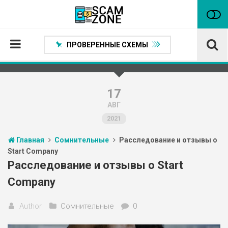
ПРОВЕРЕННЫЕ СХЕМЫ
Главная
Проверенные способы заработка
17
АВГ
Нейтральные
2021
Сомнительные
Главная
Сомнительные
Расследование и отзывы о
Статьи
Start Company
Партнеры
Расследование и отзывы о Start
Company
Author
Сомнительные
0