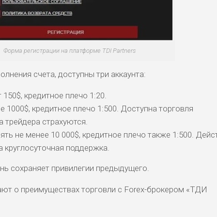
ДОЙДЕТ
СРЕДНИ
НИЗКИЕ
НИЗКИЙ
0
ОБЗО
ЕМ
Й
Форма регистрации на платформе TDI Partners
лнения счета, доступны три аккаунта:
150$, кредитное плечо 1:20.
1000$, кредитное плечо 1:500. Доступна торговля
а трейдера страхуются.
ть не менее 10 000$, кредитное плечо также 1:500. Дейс
а круглосуточная поддержка.
ь сохраняет привилегии предыдущего.
ют о преимуществах торговли с Forex-брокером «ТДИ