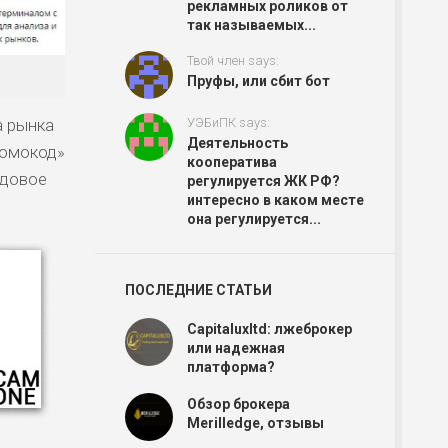
рекламных роликов от
так называемых...
Твой член says:
Пруфы, или сбит бот
УЭБиПК says:
а рынка
Деятельность
ромокод»
кооператива
одовое
регулируется ЖК РФ?
интересно в каком месте
она регулируется...
ПОСЛЕДНИЕ СТАТЬИ
Capitaluxltd: лжеброкер
или надежная
платформа?
Обзор брокера
Merilledge, отзывы