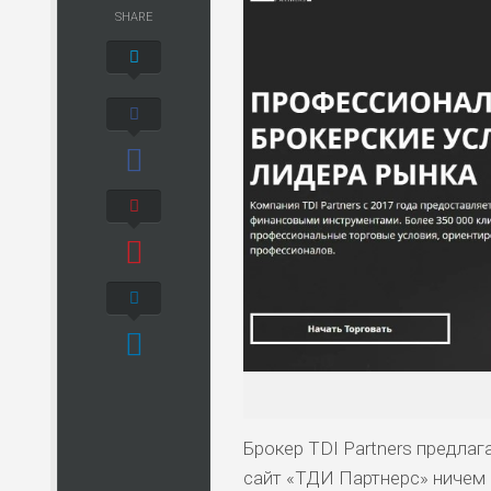
SHARE
Брокер TDI Partners предла
сайт «ТДИ Партнерс» ничем 