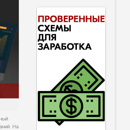
ьный
аний. На