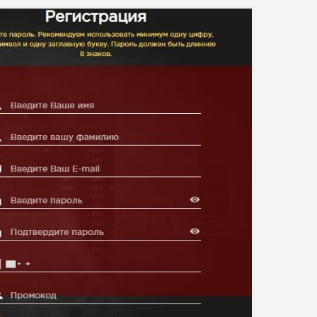
КОМЕНТАРИ
РИСКИ
ДОХОД
БЮДЖЕТ
ОБЗО
ПОДОЙДЕТ
И
ДОЙДЕТ
ВЫСОК
ВЫСОК
НИЗКИЕ
0
ОБЗО
ЕМ
ИЙ
ИЙ
БИТЕЛЯМ
СРЕДНИ
ВЫСОК
НИЗКИЙ
0
ОБЗО
АВОК
Е
ИЙ
ДОЙДЕТ
НИЗКИЕ
НИЗКИЙ
НИЗКИЙ
2
ОБЗО
ЕМ