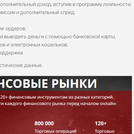
ополнительный доход, вступив в программу лояльности;
миссии и дополнительный спред;
е ордеров;
и выводить деньги с помощью банковской карты,
в и электронных кошельков;
поддержка.
стические данные.