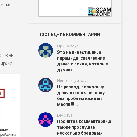
нение
ПОСЛЕДНИЕ КОММЕНТАРИИ
Ирина says:
Это не инвестиции, а
должен
пирамида, скачивание
бирже.
денег с лохов, которые
думают...
Инвестиции says:
Не развод, поскольку
деньги свои я вывожу
без проблем каждый
месяц!!!...
Lev says:
Прочитав комментарии,а
также прослушав
несколько бредовых