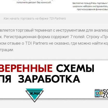
Как начать торговать на бирже TDI Partners
вляется торговый терминал с инструментами для анализ
к. Регистрационная форма содержит 7 полей. Строку «П
ном отзыве о TDI Partners не сказано, где можно найти к
трации.