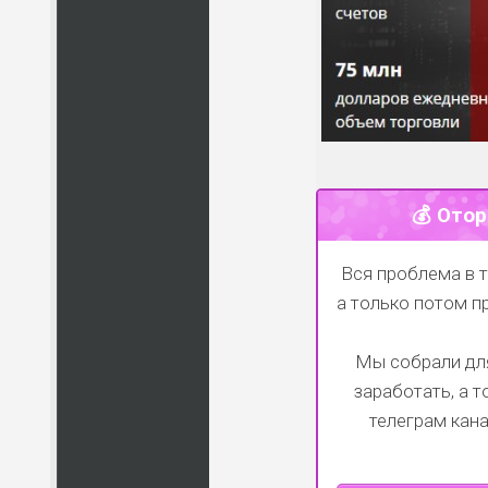
💰 Отор
Вся проблема в т
а только потом п
Мы собрали для
заработать, а 
телеграм кан