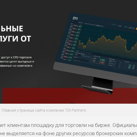
Главная страница сайта компании TDI Partners
гает клиентам площадку для торговли на бирже. Официал
не выделяется на фоне других ресурсов брокерских комп