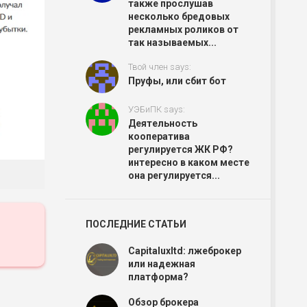
также прослушав
несколько бредовых
рекламных роликов от
так называемых...
Твой член says:
Пруфы, или сбит бот
УЭБиПК says:
Деятельность
кооператива
регулируется ЖК РФ?
интересно в каком месте
она регулируется...
ПОСЛЕДНИЕ СТАТЬИ
Capitaluxltd: лжеброкер
или надежная
платформа?
Обзор брокера