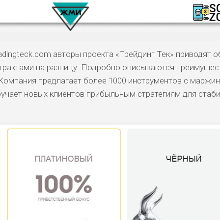
adingteck.com авторы проекта «Трейдинг Тек» приводят 
трактами на разницу. Подробно описываются преимущес
 Компания предлагает более 1000 инструментов с маржи
 обучает новых клиентов прибыльным стратегиям для стаб
КОМЕНТАРИ
РИСКИ
ДОХОД
БЮДЖЕТ
ОБЗО
ПОДОЙДЕТ
И
ДОЙДЕТ
ВЫСОКИ
ВЫСОКИ
НИЗКИЕ
0
ОБЗО
ЕМ
Й
Й
БИТЕЛЯМ
ВЫСОКИ
СРЕДНИЕ
НИЗКИЙ
0
ОБЗО
АВОК
Й