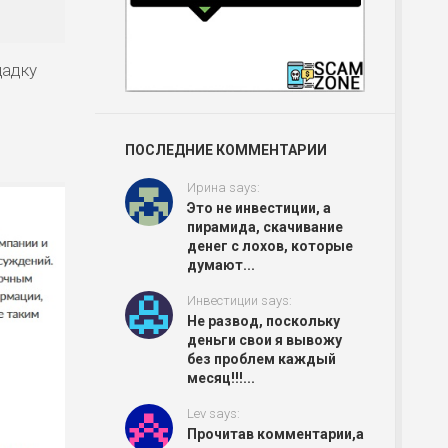
щадку
ПОСЛЕДНИЕ КОММЕНТАРИИ
Ирина says:
Это не инвестиции, а
пирамида, скачивание
денег с лохов, которые
думают...
Инвестиции says:
Не развод, поскольку
деньги свои я вывожу
без проблем каждый
месяц!!!...
Lev says:
Прочитав комментарии,а