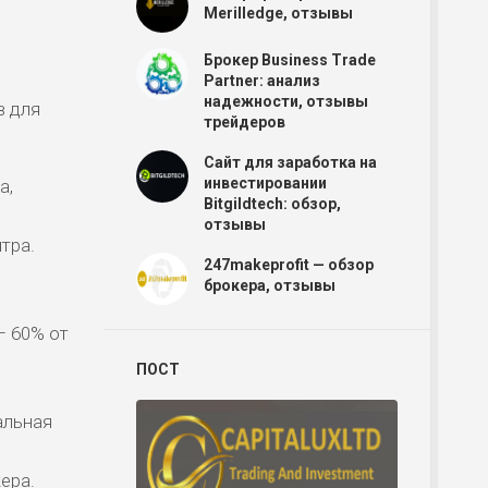
Merilledge, отзывы
Брокер Business Trade
Partner: анализ
надежности, отзывы
в для
трейдеров
Сайт для заработка на
инвестировании
а,
Bitgildtech: обзор,
отзывы
тра.
247makeprofit — обзор
брокера, отзывы
– 60% от
ПОСТ
альная
ера.