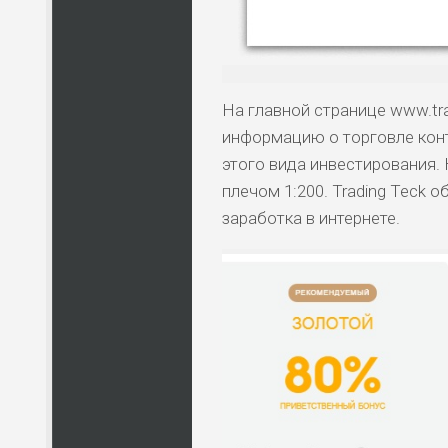
На главной странице www.tr
информацию о торговле кон
этого вида инвестирования.
плечом 1:200. Trading Teck
заработка в интернете.
НАЗВАНИЕ
КОМУ 
ПО
ВС
ЛЮ
СТ