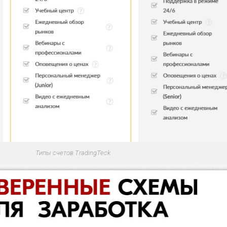
Типы счетов TradingTeck