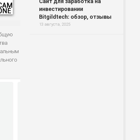
Сайт для заработка на
инвестировании
Bitgildtech: обзор, отзывы
13 августа, 2025
общую
тва
нальным
ильного
Р
Р
Р