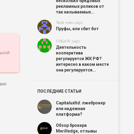
несколько бредовых
рекламных роликов от
так называемых...
Твой член says:
Пруфы, или сбит бот
УЭБиПК says:
в
Деятельность
льной
кооператива
регулируется ЖК РФ?
интересно в каком месте
она регулируется...
ния
ПОСЛЕДНИЕ СТАТЬИ
Capitaluxltd: лжеброкер
или надежная
платформа?
Обзор брокера
Merilledge, отзывы