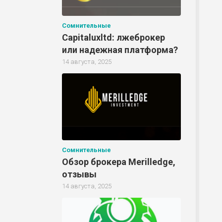
Р
Сомнительные
Capitaluxltd: лжеброкер
Р
или надежная платформа?
14 августа, 2025
Р
Р
Сомнительные
Обзор брокера Merilledge,
Р
отзывы
14 августа, 2025