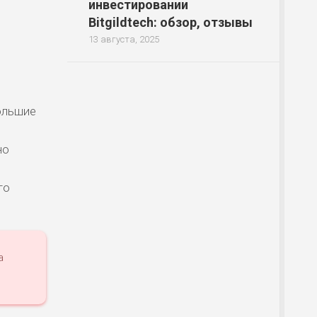
инвестировании
Bitgildtech: обзор, отзывы
13 августа, 2025
ольшие
но
го
а