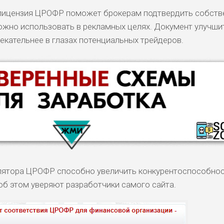
о лицензия ЦРОФР поможет брокерам подтвердить собст
ожно использовать в рекламных целях. Документ улучш
екательнее в глазах потенциальных трейдеров.
улятора ЦРОФР способно увеличить конкурентоспособно
 об этом уверяют разработчики самого сайта.
КОМЕНТАРИ