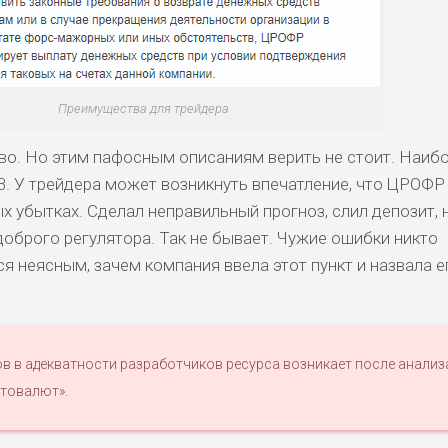
Преимущества для трейдера
во. Но этим пафосным описаниям верить не стоит. Наиб
. У трейдера может возникнуть впечатление, что ЦРОФР
х убытках. Сделал неправильный прогноз, слил депозит, 
доброго регулятора. Так не бывает. Чужие ошибки никто
ся неясным, зачем компания ввела этот пункт и назвала е
в в адекватности разработчиков ресурса возникает после анализ
птовалют».