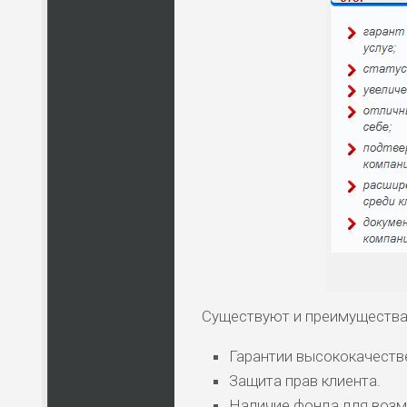
НАЗВАНИЕ
КОМУ 
ПО
ВС
ЛЮ
СТ
ПО
ВС
ПО
Существуют и преимущества 
ВС
Гарантии высококачестве
Защита прав клиента.
Наличие фонда для возм