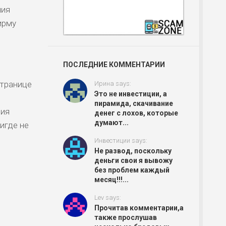
ния
ирму
ПОСЛЕДНИЕ КОММЕНТАРИИ
странице
Ирина says:
Это не инвестиции, а
пирамида, скачивание
ния
денег с лохов, которые
думают...
игде не
Инвестиции says:
Не развод, поскольку
деньги свои я вывожу
без проблем каждый
месяц!!!...
Lev says:
Прочитав комментарии,а
также прослушав