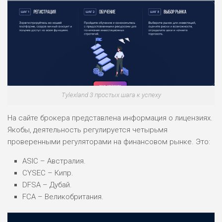
НАЗВАНИЕ
ОБЗОР
ПОДОЙДЕТ
0
ВСЕМ
Tylexland 3 простых шага к успеху
РИСКИ: НИЗКИЕ
ДОХОД: ВЫСОКИЙ
На сайте брокера представлена информация о лицензиях.
ОБЗОР
БЮДЖЕТ: ВЫСОКИЙ
Якобы, деятельность регулируется четырьмя
проверенными регуляторами на финансовом рынке. Это:
ЛЮБИТЕЛЯ
0
ASIC – Австралия.
М СТАВОК
CYSEC – Кипр.
РИСКИ: СРЕДНИЕ
DFSA – Дубай.
ДОХОД: ВЫСОКИЙ
FCA – Великобритания.
ОБЗОР
БЮДЖЕТ: НИЗКИЙ