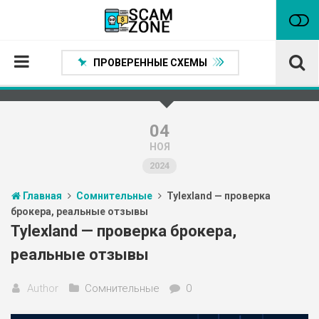
ПРОВЕРЕННЫЕ СХЕМЫ
Главная
Проверенные способы заработка
04
НОЯ
Нейтральные
2024
Сомнительные
Главная
Сомнительные
Tylexland — проверка
Статьи
брокера, реальные отзывы
Партнеры
Tylexland — проверка брокера,
реальные отзывы
Author
Сомнительные
0