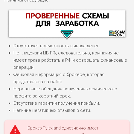
Причины следующие:
Отсутствует возможность вывода денег.
Нет лицензии ЦБ РФ, следовательно, компания не
имеет права работать в РФ и совершать финансовые
операции.
НАЗВАНИЕ
ОБЗОР
Фейковая информация о брокере, которая
представлена на сайте.
Нереальные обещания получения космического
ПОДОЙДЕТ
0
ВСЕМ
профита за короткий срок.
Отсутствие гарантий получения прибыли.
РИСКИ: НИЗКИЕ
Наличие негативных отзывов в сети.
ДОХОД: ВЫСОКИЙ
ОБЗОР
БЮДЖЕТ: ВЫСОКИЙ
Брокер Tylexland однозначно имеет