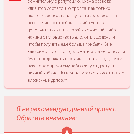
сомнительную репутацию. Схема развода
ЛЮБИТЕЛЯ
0
М СТАВОК
клиентов достаточно проста. Как только
вкладчик создает заявку на вывод средств, с
РИСКИ: СРЕДНИЕ
него начинают требовать либо уплату
ДОХОД: ВЫСОКИЙ
ОБЗОР
БЮДЖЕТ: НИЗКИЙ
дополнительных платежей и комиссий, либо
начинают уговаривать вложить еще деньги,
чтобы получить еще больше прибыли. Вне
ПОДОЙДЕТ
2
зависимости от того, вложиться ли человек или
ВСЕМ
будет продолжать настаивать на выводе, через
РИСКИ: НИЗКИЕ
некоторое время ему заблокируют доступ в
ДОХОД: НИЗКИЙ
личный кабинет. Клиент не можно вывести даже
ОБЗОР
БЮДЖЕТ: НИЗКИЙ
вложенный депозит.
ПОДОЙДЕТ
0
ВСЕМ
Я не рекомендую данный проект.
РИСКИ: НИЗКИЕ
ДОХОД: СРЕДНИЙ
Обратите внимание:
ОБЗОР
БЮДЖЕТ: НИЗКИЙ