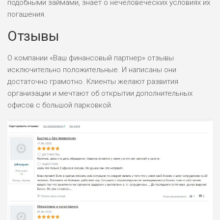
подобными займами, знает о нечеловеческих условиях их
погашения.
ПОДОЙДЕТ
2
ВСЕМ
Отзывы
РИСКИ: НИЗКИЕ
ДОХОД: НИЗКИЙ
О компании «Ваш финансовый партнер» отзывы
ОБЗОР
БЮДЖЕТ: НИЗКИЙ
исключительно положительные. И написаны они
достаточно грамотно. Клиенты желают развития
организации и мечтают об открытии дополнительных
ПОДОЙДЕТ
0
ВСЕМ
офисов с большой парковкой.
РИСКИ: НИЗКИЕ
ДОХОД: СРЕДНИЙ
ОБЗОР
БЮДЖЕТ: НИЗКИЙ