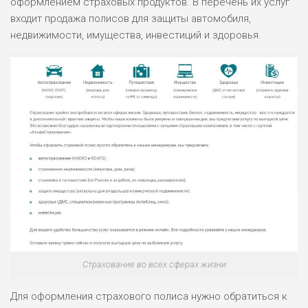
оформлением страховых продуктов. В перечень их услуг
входит продажа полисов для защиты автомобиля,
НАЗВАНИЕ
ОБЗОР
недвижимости, имущества, инвестиций и здоровья.
ПОДОЙДЕТ
0
ВСЕМ
РИСКИ: НИЗКИЕ
ДОХОД: ВЫСОКИЙ
ОБЗОР
БЮДЖЕТ: ВЫСОКИЙ
ЛЮБИТЕЛЯ
0
М СТАВОК
РИСКИ: СРЕДНИЕ
ДОХОД: ВЫСОКИЙ
ОБЗОР
БЮДЖЕТ: НИЗКИЙ
Страхование во всех сферах жизни
ПОДОЙДЕТ
2
ВСЕМ
Для оформления страхового полиса нужно обратиться к