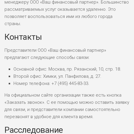
менеджеру ООО «Ваш финансовый партнер». Большинство
РИСКИ: НИЗКИЕ
рассматриваемых услуг оказывается удаленно. Это
ДОХОД: НИЗКИЙ
ОБЗОР
позволяет воспользоваться ими из любого города
БЮДЖЕТ: НИЗКИЙ
страны.
Контакты
ПОДОЙДЕТ
0
ВСЕМ
РИСКИ: НИЗКИЕ
Представители ООО «Ваш финансовый партнер»
ДОХОД: СРЕДНИЙ
предлагают следующие способы связи:
ОБЗОР
БЮДЖЕТ: НИЗКИЙ
Основной офис: Москва, пр. Рязанский, 10, стр. 18.
Второй офис: Химки, ул. Панфилова, д. 27.
Номер телефона: +7 (495) 445-83-33.
На официальном сайте организации также есть кнопка
«Заказать звонок». С ее помощью можно оставить заявку
для связи, и представители компании самостоятельно
перезвонят в удобное для клиента время.
Расследование