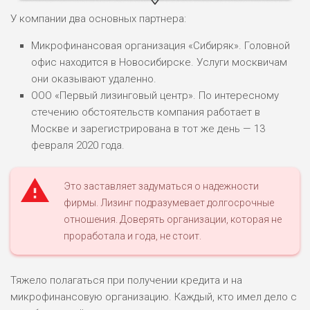
У компании два основных партнера:
Микрофинансовая организация «Сибиряк». Головной
офис находится в Новосибирске. Услуги москвичам
они оказывают удаленно.
НАЗВАНИЕ
ОБЗОР
ООО «Первый лизинговый центр». По интересному
стечению обстоятельств компания работает в
ПОДОЙДЕТ
0
Москве и зарегистрирована в тот же день — 13
ВСЕМ
февраля 2020 года.
РИСКИ: НИЗКИЕ
ДОХОД: ВЫСОКИЙ
ОБЗОР
БЮДЖЕТ: ВЫСОКИЙ
Это заставляет задуматься о надежности
фирмы. Лизинг подразумевает долгосрочные
отношения. Доверять организации, которая не
ЛЮБИТЕЛЯ
0
проработала и года, не стоит.
М СТАВОК
РИСКИ: СРЕДНИЕ
ДОХОД: ВЫСОКИЙ
Тяжело полагаться при получении кредита и на
ОБЗОР
БЮДЖЕТ: НИЗКИЙ
микрофинансовую организацию. Каждый, кто имел дело с