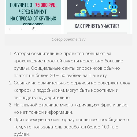
ЛЮБИТЕЛЯ
0
М СТАВОК
РИСКИ: СРЕДНИЕ
ДОХОД: ВЫСОКИЙ
ОБЗОР
Обзор openmails ru
БЮДЖЕТ: НИЗКИЙ
Авторы сомнительных проектов обещают за
ПОДОЙДЕТ
прохождение простой анкеты нереально большие
2
ВСЕМ
суммы. Официальные сайты опросников обычно
РИСКИ: НИЗКИЕ
платят не более 20 – 50 рублей за 1 анкету.
ДОХОД: НИЗКИЙ
Ссылки на сомнительные сервисы не содержат слов
ОБЗОР
БЮДЖЕТ: НИЗКИЙ
«опрос» и подобных им, могут быть короткими и
выглядеть подозрительно.
На главной странице много «кричащих» фраз и цифр,
ПОДОЙДЕТ
0
ВСЕМ
но нет точной информации.
При переходе на сайт сразу всплывает сообщение о
РИСКИ: НИЗКИЕ
том, что пользователь заработал более 100 тыс.
ДОХОД: СРЕДНИЙ
ОБЗОР
рублей.
БЮДЖЕТ: НИЗКИЙ