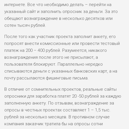
интернете. Все что необходимо делать – перейти на
указанный сайт и заполнить опросник за деньги. За это
НАЗВАНИЕ
ОБЗОР
обещают вознаграждение в несколько десятков или
сотен тысяч рублей.
ПОДОЙДЕТ
0
После того как участник проекта заполнит анкету, его
ВСЕМ
попросят внести комиссионные или провести тестовый
РИСКИ: НИЗКИЕ
платеж на 200 – 400 рублей. Разумеется, никакого
ДОХОД: ВЫСОКИЙ
вознаграждения после этого не присылают, а
ОБЗОР
БЮДЖЕТ: ВЫСОКИЙ
пользователя блокируют. Параллельно нередко
списываются деньги с указанных банковских карт, а на
почту рассылаются фишинговые письма.
ЛЮБИТЕЛЯ
0
М СТАВОК
В отличие от сомнительных проектов, реальные сайты
РИСКИ: СРЕДНИЕ
опросники для заработка платят 20 -50 рублей за каждую
ДОХОД: ВЫСОКИЙ
ОБЗОР
заполненную анкету. По отзывам, вознаграждение за
БЮДЖЕТ: НИЗКИЙ
опросы в честных проектах составляет 1 – 1,5 тыс.
рублей за несколько месяцев. В противном случае
ПОДОЙДЕТ
компания заказчик тратила бы на опросы сотни
2
ВСЕМ