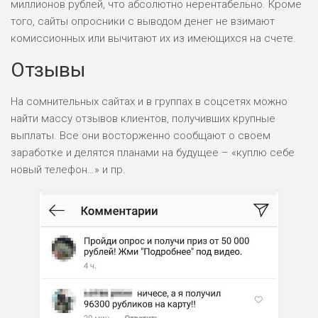
миллионов рублей, что абсолютно нерентабельно. Кроме
РИСКИ: НИЗКИЕ
того, сайты опросники с выводом денег не взимают
ДОХОД: НИЗКИЙ
комиссионных или вычитают их из имеющихся на счете.
ОБЗОР
БЮДЖЕТ: НИЗКИЙ
Отзывы
ПОДОЙДЕТ
0
На сомнительных сайтах и в группах в соцсетях можно
ВСЕМ
найти массу отзывов клиентов, получивших крупные
РИСКИ: НИЗКИЕ
выплаты. Все они восторженно сообщают о своем
ДОХОД: СРЕДНИЙ
заработке и делятся планами на будущее – «куплю себе
ОБЗОР
БЮДЖЕТ: НИЗКИЙ
новый телефон…» и пр.