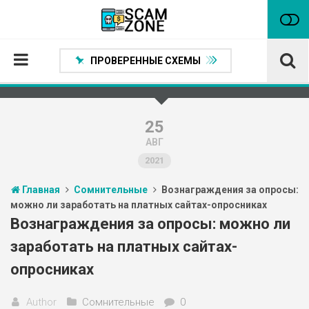
ПРОВЕРЕННЫЕ СХЕМЫ
Главная
Проверенные способы заработка
25
АВГ
Нейтральные
2021
Сомнительные
Главная
Сомнительные
Вознаграждения за опросы:
Статьи
можно ли заработать на платных сайтах-опросниках
Партнеры
Вознаграждения за опросы: можно ли
заработать на платных сайтах-
опросниках
Author
Сомнительные
0