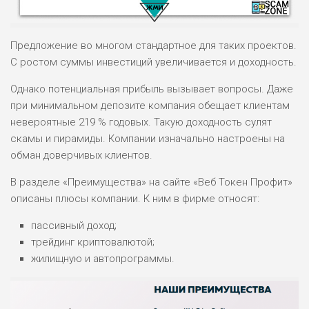
Предложение во многом стандартное для таких проектов.
С ростом суммы инвестиций увеличивается и доходность.
Однако потенциальная прибыль вызывает вопросы. Даже
НАЗВАНИЕ
ОБЗОР
при минимальном депозите компания обещает клиентам
невероятные 219 % годовых. Такую доходность сулят
скамы и пирамиды. Компании изначально настроены на
ПОДОЙДЕТ
0
ВСЕМ
обман доверчивых клиентов.
РИСКИ: НИЗКИЕ
В разделе «Преимущества» на сайте «Веб Токен Профит»
ДОХОД: ВЫСОКИЙ
ОБЗОР
описаны плюсы компании. К ним в фирме относят:
БЮДЖЕТ: ВЫСОКИЙ
пассивный доход;
трейдинг криптовалютой;
ЛЮБИТЕЛЯ
0
М СТАВОК
жилищную и автопрограммы.
РИСКИ: СРЕДНИЕ
ДОХОД: ВЫСОКИЙ
ОБЗОР
БЮДЖЕТ: НИЗКИЙ