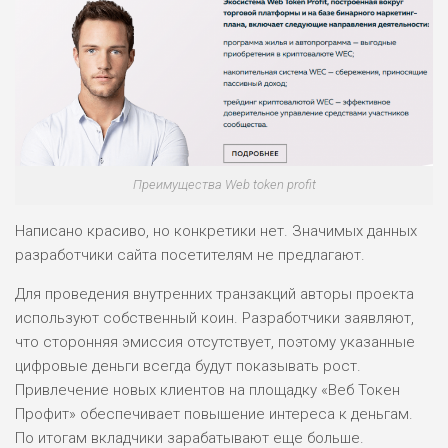
ПОДОЙДЕТ
2
ВСЕМ
РИСКИ: НИЗКИЕ
ДОХОД: НИЗКИЙ
ОБЗОР
БЮДЖЕТ: НИЗКИЙ
Преимущества Web token profit
ПОДОЙДЕТ
0
ВСЕМ
Написано красиво, но конкретики нет. Значимых данных
разработчики сайта посетителям не предлагают.
РИСКИ: НИЗКИЕ
ДОХОД: СРЕДНИЙ
Для проведения внутренних транзакций авторы проекта
ОБЗОР
БЮДЖЕТ: НИЗКИЙ
используют собственный коин. Разработчики заявляют,
что сторонняя эмиссия отсутствует, поэтому указанные
цифровые деньги всегда будут показывать рост.
Привлечение новых клиентов на площадку «Веб Токен
Профит» обеспечивает повышение интереса к деньгам.
По итогам вкладчики зарабатывают еще больше.