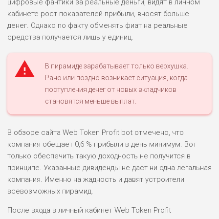
цифровые фантики за реальные деньги, видят в личном
кабинете рост показателей прибыли, вносят больше
денег. Однако по факту обменять фиат на реальные
ПОДОЙДЕТ
0
ВСЕМ
средства получается лишь у единиц.
РИСКИ: НИЗКИЕ
ДОХОД: ВЫСОКИЙ
В пирамиде зарабатывает только верхушка.
ОБЗОР
БЮДЖЕТ: ВЫСОКИЙ
Рано или поздно возникает ситуация, когда
поступления денег от новых вкладчиков
становятся меньше выплат.
ЛЮБИТЕЛЯ
0
М СТАВОК
РИСКИ: СРЕДНИЕ
В обзоре сайта Web Token Profit bot отмечено, что
ДОХОД: ВЫСОКИЙ
компания обещает 0,6 % прибыли в день минимум. Вот
ОБЗОР
БЮДЖЕТ: НИЗКИЙ
только обеспечить такую доходность не получится в
принципе. Указанные дивиденды не даст ни одна легальная
ПОДОЙДЕТ
компания. Именно на жадность и давят устроители
2
ВСЕМ
всевозможных пирамид.
РИСКИ: НИЗКИЕ
После входа в личный кабинет Web Token Profit
ДОХОД: НИЗКИЙ