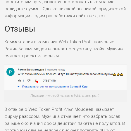
ОБЗОР
посетителям предлагают инвестировать в компанию
БЮДЖЕТ: НИЗКИЙ
солидные суммы. Однако никакой значимой юридической
информации людям разработчики сайта не дают.
ПОДОЙДЕТ
0
ВСЕМ
Отзывы
РИСКИ: НИЗКИЕ
ДОХОД: СРЕДНИЙ
Комментарии о компании Web Token Profit полярные.
ОБЗОР
БЮДЖЕТ: НИЗКИЙ
Рамин Баламамедов называет ресурс «пушкой». Мужчина
считает проект классным.
Положительный отзыв о Web token profit
В отзыве о Web Token Profit Илья Моисеев называет
фирму разводом. Мужчина отмечает, что забрать вклад
раньше окончания срока действия пакета не получится. В
противном случае человек рискует потерять 40 % от