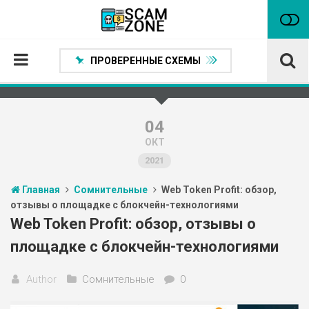
ПРОВЕРЕННЫЕ СХЕМЫ
Главная
Проверенные способы заработка
04
ОКТ
Нейтральные
2021
Сомнительные
Главная
Сомнительные
Web Token Profit: обзор,
Статьи
отзывы о площадке с блокчейн-технологиями
Партнеры
Web Token Profit: обзор, отзывы о
площадке с блокчейн-технологиями
Author
Сомнительные
0