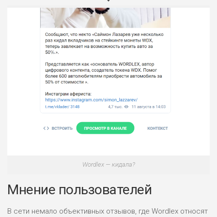
НАЗВАНИЕ
ОБЗОР
ПОДОЙДЕТ
0
ВСЕМ
РИСКИ: НИЗКИЕ
ДОХОД: ВЫСОКИЙ
ОБЗОР
БЮДЖЕТ: ВЫСОКИЙ
ЛЮБИТЕЛЯ
0
Wordlex — кидала?
М СТАВОК
РИСКИ: СРЕДНИЕ
Мнение пользователей
ДОХОД: ВЫСОКИЙ
ОБЗОР
БЮДЖЕТ: НИЗКИЙ
В сети немало объективных отзывов, где Wordlex относят