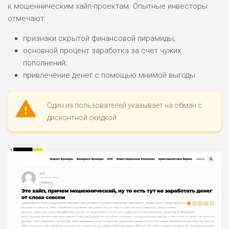
к мошенническим хайп-проектам. Опытные инвесторы
ПОДОЙДЕТ
отмечают:
2
ВСЕМ
признаки скрытой финансовой пирамиды;
РИСКИ: НИЗКИЕ
основной процент заработка за счет чужих
ДОХОД: НИЗКИЙ
ОБЗОР
пополнений;
БЮДЖЕТ: НИЗКИЙ
привлечение денег с помощью мнимой выгоды.
ПОДОЙДЕТ
0
ВСЕМ
Один из пользователей указывает на обман с
дисконтной скидкой.
РИСКИ: НИЗКИЕ
ДОХОД: СРЕДНИЙ
ОБЗОР
БЮДЖЕТ: НИЗКИЙ