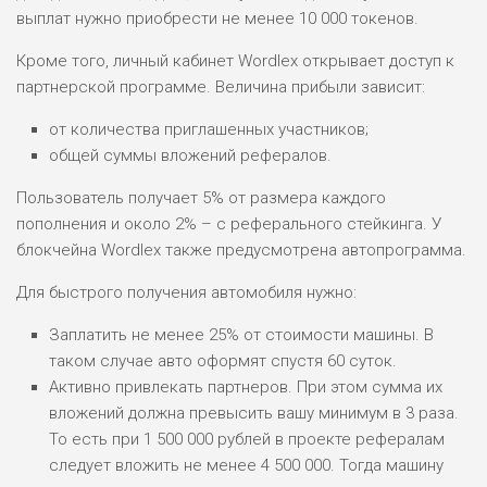
выплат нужно приобрести не менее 10 000 токенов.
Кроме того, личный кабинет Wordlex открывает доступ к
ПОДОЙДЕТ
0
ВСЕМ
партнерской программе. Величина прибыли зависит:
РИСКИ: НИЗКИЕ
от количества приглашенных участников;
ДОХОД: ВЫСОКИЙ
ОБЗОР
общей суммы вложений рефералов.
БЮДЖЕТ: ВЫСОКИЙ
Пользователь получает 5% от размера каждого
пополнения и около 2% – с реферального стейкинга. У
ЛЮБИТЕЛЯ
0
М СТАВОК
блокчейна Wordlex также предусмотрена автопрограмма.
РИСКИ: СРЕДНИЕ
Для быстрого получения автомобиля нужно:
ДОХОД: ВЫСОКИЙ
ОБЗОР
БЮДЖЕТ: НИЗКИЙ
Заплатить не менее 25% от стоимости машины. В
таком случае авто оформят спустя 60 суток.
Активно привлекать партнеров. При этом сумма их
ПОДОЙДЕТ
2
ВСЕМ
вложений должна превысить вашу минимум в 3 раза.
То есть при 1 500 000 рублей в проекте рефералам
РИСКИ: НИЗКИЕ
следует вложить не менее 4 500 000. Тогда машину
ДОХОД: НИЗКИЙ