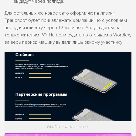
ОБЗОР
выдадут через полгода.
БЮДЖЕТ: НИЗКИЙ
Для остальных же новое авто оформляют в лизинг.
Транспорт будет принадлежать компании, но с условием
ПОДОЙДЕТ
0
ВСЕМ
передачи клиенту через 13 месяцев. Услуга доступна
только жителям РФ. Но если судить по отзывам о Wordlex,
РИСКИ: НИЗКИЕ
за весь период машину выдали лишь одному участнику.
ДОХОД: СРЕДНИЙ
ОБЗОР
БЮДЖЕТ: НИЗКИЙ
Wordlex — авто в лизинг