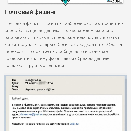
Почтовый фишинг
Почтовый фишинг – один из наиболее распространенных
способов хищения данных. Пользователям массово
рассылаются письма с предложением поучаствовать в
НАЗВАНИЕ
ОБЗОР
акции, получить товары с большой скидкой и т.д. Жертва
переходит по ссылке из сообщения или скачивает
ПОДОЙДЕТ
0
приложенный к нему файл. Таким образом данные
ВСЕМ
попадают в руки мошенников.
РИСКИ: НИЗКИЕ
ДОХОД: ВЫСОКИЙ
ОБЗОР
БЮДЖЕТ: ВЫСОКИЙ
ЛЮБИТЕЛЯ
0
М СТАВОК
РИСКИ: СРЕДНИЕ
ДОХОД: ВЫСОКИЙ
ОБЗОР
БЮДЖЕТ: НИЗКИЙ