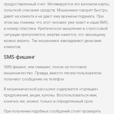
предоставленный счет. Мотивируется это взломом карты,
попыткой списания средств. Мошенники говорят быстро,
ЛЮБИТЕЛЯ
0
давят на клиента и не дают ему времени подумать. При
М СТАВОК
этом мы помним, что этот человек уже знает и наши ФИО,
РИСКИ: СРЕДНИЕ
и номер пластика. Критическое мышление в стрессовой
ДОХОД: ВЫСОКИЙ
ситуации притупляется, жертве кажется, что звонящему
ОБЗОР
БЮДЖЕТ: НИЗКИЙ
можно верить. Так мошенники завладевают деньгами
клиентов.
ПОДОЙДЕТ
2
SMS-фишинг
ВСЕМ
РИСКИ: НИЗКИЕ
SMS-фишинг, или смишинг, похож на почтовое
ДОХОД: НИЗКИЙ
мошенничество. Правда, вместо писем пользователи
ОБЗОР
БЮДЖЕТ: НИЗКИЙ
получают сообщение на телефон.
В мошеннической рассылке содержатся «горящие»
ПОДОЙДЕТ
0
предложения, акции, купоны. Воспользоваться ими,
ВСЕМ
конечно же, можно только в определенный срок.
РИСКИ: НИЗКИЕ
ДОХОД: СРЕДНИЙ
При получении подобных сообщений стоит проверить
ОБЗОР