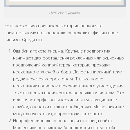
Почтовый фишинг
ПОДОЙДЕТ
2
ВСЕМ
Есть несколько признаков, которые позволяют
РИСКИ: НИЗКИЕ
внимательному пользователю определить фишинговое
ДОХОД: НИЗКИЙ
ОБЗОР
письмо. Среди них:
БЮДЖЕТ: НИЗКИЙ
Ошибки в тексте письма. Крупные предприятия
нанимают для составления рекламных или акционных
ПОДОЙДЕТ
0
ВСЕМ
предложений копирайтеров, которые проходят
несколько ступеней отбора. Далее написанный текст
РИСКИ: НИЗКИЕ
редактируется корректором. Только после
ДОХОД: СРЕДНИЙ
ОБЗОР
БЮДЖЕТ: НИЗКИЙ
нескольких проверок и окончательного утверждения
текста письма производится рассылка клиентам. Это
исключает орфографические или пунктуационные
ошибки, опечатки в таких сообщениях. Мошенники же
могут допускать их, и происходит это часто.
Непрофессионально созданная страница сайта.
Мошенники не слишком беспокоятся о том, чтобы