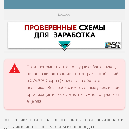
Вишинг
Стоит запомнить, что сотрудники банка никогда
не запрашивают у клиентов коды из сообщений
и CVV/CVC карты (3 цифры на обороте
НАЗВАНИЕ
ОБЗОР
пластика). Все необходимые данные у кредитной
организации и так есть, ей не нужно получать их
ПОДОЙДЕТ
еще раз.
0
ВСЕМ
РИСКИ: НИЗКИЕ
Мошенники, совершая звонок, говорят о желании «спасти
ДОХОД: ВЫСОКИЙ
ОБЗОР
БЮДЖЕТ: ВЫСОКИЙ
деньги» клиента посредством их перевода на