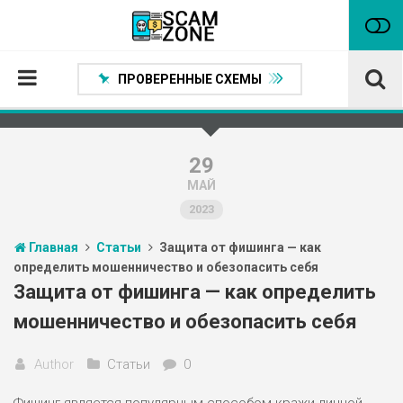
ПРОВЕРЕННЫЕ СХЕМЫ
Главная
Проверенные способы заработка
29
МАЙ
Нейтральные
2023
Сомнительные
Главная
Статьи
Защита от фишинга — как
Статьи
определить мошенничество и обезопасить себя
Партнеры
Защита от фишинга — как определить
мошенничество и обезопасить себя
Author
Статьи
0