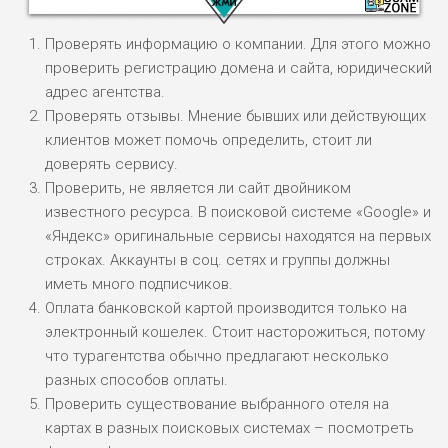
Проверять информацию о компании. Для этого можно
проверить регистрацию домена и сайта, юридический
адрес агентства.
Проверять отзывы. Мнение бывших или действующих
НАЗВАНИЕ
ОБЗОР
клиентов может помочь определить, стоит ли
доверять сервису.
Проверить, не является ли сайт двойником
ПОДОЙДЕТ
0
ВСЕМ
известного ресурса. В поисковой системе «Google» и
«Яндекс» оригинальные сервисы находятся на первых
РИСКИ: НИЗКИЕ
строках. Аккаунты в соц. сетях и группы должны
ДОХОД: ВЫСОКИЙ
ОБЗОР
иметь много подписчиков.
БЮДЖЕТ: ВЫСОКИЙ
Оплата банковской картой производится только на
электронный кошелек. Стоит насторожиться, потому
ЛЮБИТЕЛЯ
0
что турагентства обычно предлагают несколько
М СТАВОК
разных способов оплаты.
РИСКИ: СРЕДНИЕ
Проверить существование выбранного отеля на
ДОХОД: ВЫСОКИЙ
картах в разных поисковых системах – посмотреть
ОБЗОР
БЮДЖЕТ: НИЗКИЙ