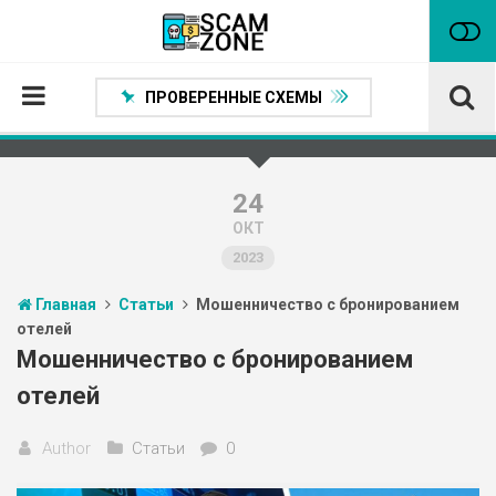
ПРОВЕРЕННЫЕ СХЕМЫ
Главная
Проверенные способы заработка
24
ОКТ
Нейтральные
2023
Сомнительные
Главная
Статьи
Мошенничество с бронированием
Статьи
отелей
Партнеры
Мошенничество с бронированием
отелей
Author
Статьи
0