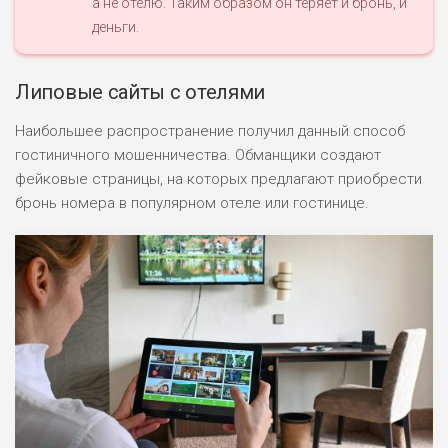
а не отелю. Таким образом он теряет и бронь, и
ОБЗОР
БЮДЖЕТ: ВЫСОКИЙ
деньги.
ЛЮБИТЕЛЯ
0
Липовые сайты с отелями
М СТАВОК
РИСКИ: СРЕДНИЕ
Наибольшее распространение получил данный способ
ДОХОД: ВЫСОКИЙ
гостиничного мошенничества. Обманщики создают
ОБЗОР
БЮДЖЕТ: НИЗКИЙ
фейковые страницы, на которых предлагают приобрести
бронь номера в популярном отеле или гостинице.
ПОДОЙДЕТ
2
ВСЕМ
РИСКИ: НИЗКИЕ
ДОХОД: НИЗКИЙ
ОБЗОР
БЮДЖЕТ: НИЗКИЙ
ПОДОЙДЕТ
0
ВСЕМ
РИСКИ: НИЗКИЕ