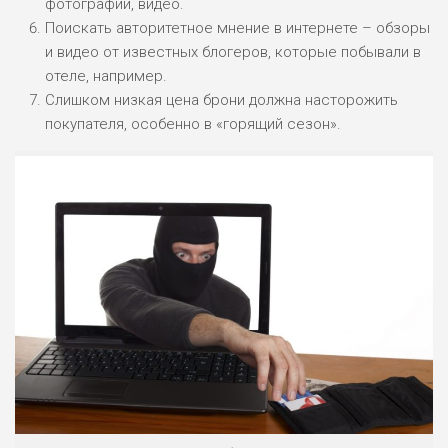
фотографии, видео.
Поискать авторитетное мнение в интернете – обзоры
и видео от известных блогеров, которые побывали в
ПОДОЙДЕТ
2
ВСЕМ
отеле, например.
Слишком низкая цена брони должна насторожить
РИСКИ: НИЗКИЕ
покупателя, особенно в «горящий сезон».
ДОХОД: НИЗКИЙ
ОБЗОР
БЮДЖЕТ: НИЗКИЙ
ПОДОЙДЕТ
0
ВСЕМ
РИСКИ: НИЗКИЕ
ДОХОД: СРЕДНИЙ
ОБЗОР
БЮДЖЕТ: НИЗКИЙ