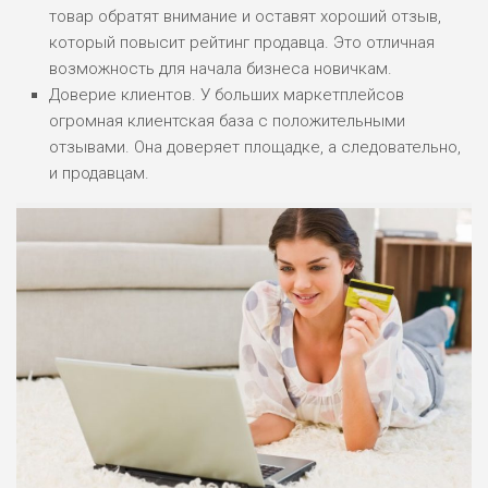
ОБЗОР
товар обратят внимание и оставят хороший отзыв,
БЮДЖЕТ: НИЗКИЙ
который повысит рейтинг продавца. Это отличная
возможность для начала бизнеса новичкам.
ПОДОЙДЕТ
0
Доверие клиентов. У больших маркетплейсов
ВСЕМ
огромная клиентская база с положительными
РИСКИ: НИЗКИЕ
отзывами. Она доверяет площадке, а следовательно,
ДОХОД: СРЕДНИЙ
и продавцам.
ОБЗОР
БЮДЖЕТ: НИЗКИЙ