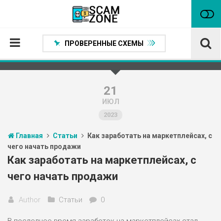
ПРОВЕРЕННЫЕ СХЕМЫ
Главная
Проверенные способы заработка
21
ИЮЛ
Нейтральные
2023
Сомнительные
Главная
Статьи
Как заработать на маркетплейсах, с
Статьи
чего начать продажи
Партнеры
Как заработать на маркетплейсах, с
чего начать продажи
Author
Статьи
0