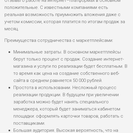
Отзывы о работе на интернет–платформах в основном
НАЗВАНИЕ
ОБЗОР
положительные. С известными компаниями есть
реальная возможность приумножить вложения даже с
ПОДОЙДЕТ
0
учетом комиссии, которая платится по итогам продаж за
ВСЕМ
месяц.
РИСКИ: НИЗКИЕ
ДОХОД: ВЫСОКИЙ
Преимущества сотрудничества с маркетплейсами:
ОБЗОР
БЮДЖЕТ: ВЫСОКИЙ
Минимальные затраты. В основном маркетплейсы
берут только процент с продаж. Создание интернет-
ЛЮБИТЕЛЯ
магазина и услуги по реализации будет бесплатным. В
0
М СТАВОК
то время как цена на создание собственного веб-
РИСКИ: СРЕДНИЕ
сайта в среднем равняется 50 000 рублей.
ДОХОД: ВЫСОКИЙ
Простота в использовании. Несложный процесс
ОБЗОР
БЮДЖЕТ: НИЗКИЙ
реализации продукции. В будущем при увеличении
заработка можно будет нанять специального
менеджера, который будет заниматься кабинетом
ПОДОЙДЕТ
2
ВСЕМ
площадки: оформлять карточки товаров, работать с
поставщиками.
РИСКИ: НИЗКИЕ
Большая аудитория. Высокая вероятность, что на
ДОХОД: НИЗКИЙ