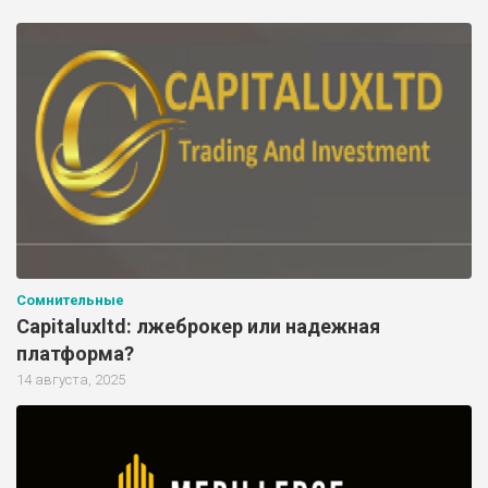
Сомнительные
Capitaluxltd: лжеброкер или надежная
платформа?
14 августа, 2025