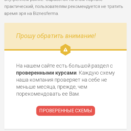
практический, пользователям рекомендуется не тратить
время зря на Biznesferma.
Прошу обратить внимание!
На нашем сайте есть большой раздел с
проверенными курсами
. Каждую схему
наша компания проверяет на себе не
меньше месяца, прежде, чем
порекомендовать ее Вам.
ПРОВЕРЕННЫЕ СХЕМЫ