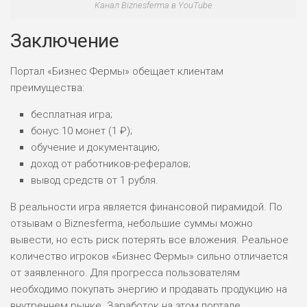
Канал Biznesferma в YouTube
ДОХОД: НИЗКИЙ
ОБЗОР
БЮДЖЕТ: НИЗКИЙ
Заключение
ПОДОЙДЕТ
Портал «Бизнес Фермы» обещает клиентам
0
ВСЕМ
преимущества:
РИСКИ: НИЗКИЕ
бесплатная игра;
ДОХОД: СРЕДНИЙ
ОБЗОР
бонус 10 монет (1 ₽);
БЮДЖЕТ: НИЗКИЙ
обучение и документацию;
доход от работников-рефералов;
вывод средств от 1 рубля.
В реальности игра является финансовой пирамидой. По
отзывам о Biznesferma, небольшие суммы можно
вывести, но есть риск потерять все вложения. Реальное
количество игроков «Бизнес Фермы» сильно отличается
от заявленного. Для прогресса пользователям
необходимо покупать энергию и продавать продукцию на
внутреннем рынке. Заработок на этом портале