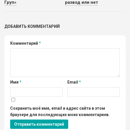
Груп»
развод или нет
ДОБАВИТЬ КОММЕНТАРИЙ
Комментарий
*
Имя
*
Email
*
Сохранить моё имя, email и адрес сайта в этом
браузере для последующих моих комментариев.