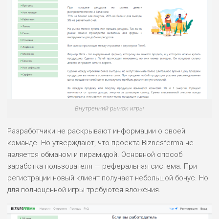
Внутренний рынок игры
Разработчики не раскрывают информации о своей
команде. Но утверждают, что проекта Biznesferma не
является обманом и пирамидой. Основной способ
заработка пользователя — реферальная система. При
регистрации новый клиент получает небольшой бонус. Но
для полноценной игры требуются вложения.