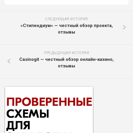
СЛЕДУЮЩАЯ ИСТОРИЯ
«Стипендиум» — честный обзор проекта,
отзывы
ПРЕДЫДУЩАЯ ИСТОРИЯ
Casinogit — честный обзор онлайн-казино,
отзывы