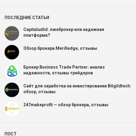
ПОСЛЕДНИЕ СТАТЬИ
Capitaluxltd: лжеброкер или надежная
платформа?
Обзор брокера Merilledge, отзывы
Брокер Business Trade Partner: анализ
надежности, отзывы трейдеров
Сайт для заработка на инвестировании Bitgildtech:
обзор, отзывы
247makeprofit — обзор брокера, отзывы
ПОСТ