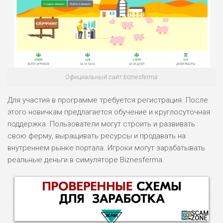
Официальный сайт biznesferma
Для участия в программе требуется регистрация. После
этого новичкам предлагается обучение и круглосуточная
поддержка. Пользователи могут строить и развивать
свою ферму, выращивать ресурсы и продавать на
внутреннем рынке портала. Игроки могут зарабатывать
реальные деньги в симуляторе Biznesferma.