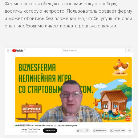
Фермы» авторы обещают экономическую свободу,
НАЗВАНИЕ
ОБЗОР
достичь которую непросто. Пользователь создает ферму
и может обойтись без вложений. Но, чтобы улучшить свой
опыт, необходимо инвестировать реальные деньги.
ПОДОЙДЕТ
0
ВСЕМ
РИСКИ: НИЗКИЕ
ДОХОД: ВЫСОКИЙ
ОБЗОР
БЮДЖЕТ: ВЫСОКИЙ
ЛЮБИТЕЛЯ
0
М СТАВОК
РИСКИ: СРЕДНИЕ
ДОХОД: ВЫСОКИЙ
ОБЗОР
БЮДЖЕТ: НИЗКИЙ
ПОДОЙДЕТ
2
ВСЕМ
РИСКИ: НИЗКИЕ