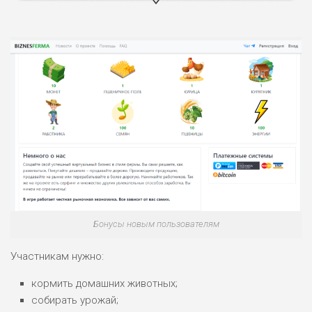
НАЗВАНИЕ
ОБЗОР
ПОДОЙДЕТ
0
ВСЕМ
РИСКИ: НИЗКИЕ
ДОХОД: ВЫСОКИЙ
ОБЗОР
БЮДЖЕТ: ВЫСОКИЙ
Бонусы новым пользователям
ЛЮБИТЕЛЯ
0
М СТАВОК
Участникам нужно:
РИСКИ: СРЕДНИЕ
ДОХОД: ВЫСОКИЙ
кормить домашних животных;
ОБЗОР
БЮДЖЕТ: НИЗКИЙ
собирать урожай;