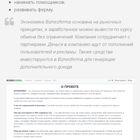
нанимать помощников;
развивать ферму;
ПОДОЙДЕТ
2
ВСЕМ
Экономика Biznesferma основана на рыночных
РИСКИ: НИЗКИЕ
принципах, а заработанное можно вывести по курсу
ДОХОД: НИЗКИЙ
обмена без ограничений. Компания сотрудничает с
ОБЗОР
БЮДЖЕТ: НИЗКИЙ
партнерами. Деньги в компанию идут от пополнений
пользователей и рекламы. Также средства
ПОДОЙДЕТ
инвестируются в Biznesferma для генерации
0
ВСЕМ
дополнительного дохода.
РИСКИ: НИЗКИЕ
ДОХОД: СРЕДНИЙ
ОБЗОР
БЮДЖЕТ: НИЗКИЙ