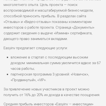
многолетнего опыта. Цель проекта — поиск
ДОХОД: ВЫСОКИЙ
ОБЗОР
БЮДЖЕТ: ВЫСОКИЙ
воспроизводимой и масштабируемой бизнес-модели,
способной приносить прибыль. В разделах сайта
«Отзывы» и «Видео-отзывы» показаны комментарии
ЛЮБИТЕЛЯ
0
инвесторов о работе проекта. Страница «Документы»
М СТАВОК
содержит сведения о выдаче «Изиинв» сертификата,
РИСКИ: СРЕДНИЕ
дающего право заниматься вкладами.
ДОХОД: ВЫСОКИЙ
ОБЗОР
БЮДЖЕТ: НИЗКИЙ
Easyinv предлагает следующие услуги:
вложение в стартап с последующим высоким
ПОДОЙДЕТ
доходом: минимальная сумма увеличится вдвое за 67
2
ВСЕМ
часов работы;
РИСКИ: НИЗКИЕ
партнерская программа 3 уровней: «Новичок»,
ДОХОД: НИЗКИЙ
«Продвинутый», «VIP».
ОБЗОР
БЮДЖЕТ: НИЗКИЙ
За привлечение новых участников в проект можно
получить от 16% до 20% их дохода в качестве поощрения.
ПОДОЙДЕТ
0
ВСЕМ
Средняя прибыль инвесторов «Easyinv — инвестиции»