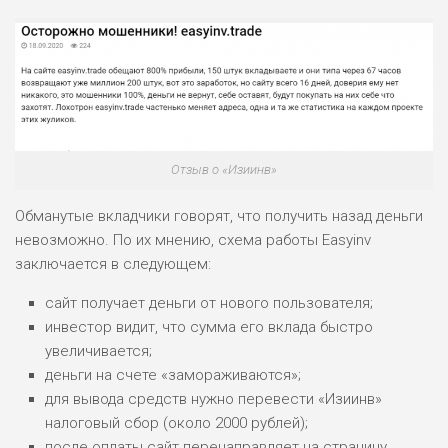
ЛЮБИТЕЛЯ
0
М СТАВОК
РИСКИ: СРЕДНИЕ
ДОХОД: ВЫСОКИЙ
ОБЗОР
БЮДЖЕТ: НИЗКИЙ
Отзыв о «Изиинв»
ПОДОЙДЕТ
2
ВСЕМ
Обманутые вкладчики говорят, что получить назад деньги
невозможно. По их мнению, схема работы Easyinv
РИСКИ: НИЗКИЕ
заключается в следующем:
ДОХОД: НИЗКИЙ
ОБЗОР
БЮДЖЕТ: НИЗКИЙ
сайт получает деньги от нового пользователя;
инвестор видит, что сумма его вклада быстро
увеличивается;
ПОДОЙДЕТ
0
ВСЕМ
деньги на счете «замораживаются»;
для вывода средств нужно перевести «Изиинв»
РИСКИ: НИЗКИЕ
ДОХОД: СРЕДНИЙ
налоговый сбор (около 2000 рублей);
ОБЗОР
БЮДЖЕТ: НИЗКИЙ
после оплаты сайт перенаправляет на страницу