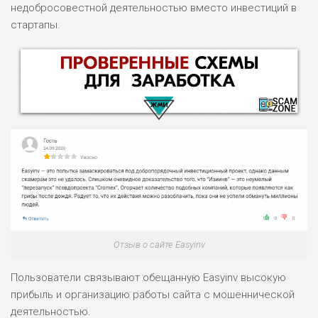
недобросовестной деятельностью вместо инвестиций в
стартапы.
НАЗВАНИЕ
ОБЗОР
ПОДОЙДЕТ
Отзыв о сайте Easyinv
0
ВСЕМ
РИСКИ: НИЗКИЕ
Пользователи связывают обещанную Easyinv высокую
ДОХОД: ВЫСОКИЙ
прибыль и организацию работы сайта с мошеннической
ОБЗОР
БЮДЖЕТ: ВЫСОКИЙ
деятельностью.