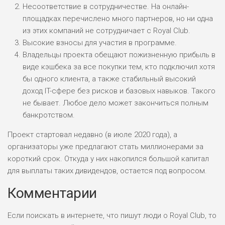
Несоответствие в сотрудничестве. На онлайн-
площадках перечислено много партнеров, но ни одна
ПОДОЙДЕТ
0
ВСЕМ
из этих компаний не сотрудничает с Royal Club.
Высокие взносы для участия в программе.
РИСКИ: НИЗКИЕ
Владельцы проекта обещают пожизненную прибыль в
ДОХОД: ВЫСОКИЙ
ОБЗОР
виде кэшбека за все покупки тем, кто подключил хотя
БЮДЖЕТ: ВЫСОКИЙ
бы одного клиента, а также стабильный высокий
доход IT-сфере без рисков и базовых навыков. Такого
ЛЮБИТЕЛЯ
0
не бывает. Любое дело может закончиться полным
М СТАВОК
банкротством.
РИСКИ: СРЕДНИЕ
ДОХОД: ВЫСОКИЙ
Проект стартовал недавно (в июле 2020 года), а
ОБЗОР
БЮДЖЕТ: НИЗКИЙ
организаторы уже предлагают стать миллионерами за
короткий срок. Откуда у них накопился большой капитал
для выплаты таких дивидендов, остается под вопросом.
ПОДОЙДЕТ
2
ВСЕМ
Комментарии
РИСКИ: НИЗКИЕ
ДОХОД: НИЗКИЙ
Если поискать в интернете, что пишут люди о Royal Club, то
ОБЗОР
БЮДЖЕТ: НИЗКИЙ