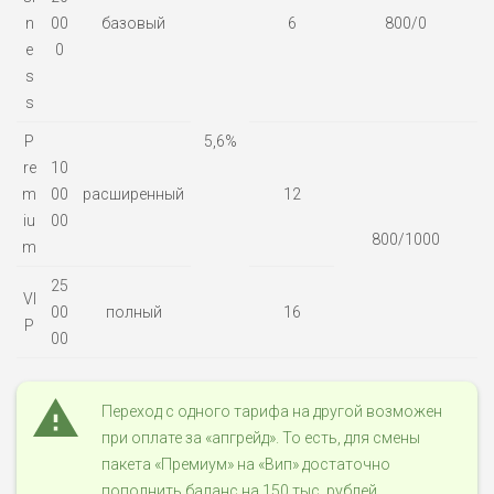
n
00
базовый
6
800/0
e
0
s
s
P
5,6%
re
10
m
00
расширенный
12
iu
00
800/1000
m
25
VI
00
полный
16
P
00
Переход с одного тарифа на другой возможен
при оплате за «апгрейд». То есть, для смены
пакета «Премиум» на «Вип» достаточно
пополнить баланс на 150 тыс. рублей.