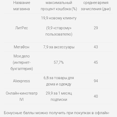
Название
максимальный
среднее время
ПОДОЙДЕТ
0
ВСЕМ
магазина
процент кэшбэка (%)
зачисления (дни)
РИСКИ: НИЗКИЕ
19,9 новому клиенту
ДОХОД: СРЕДНИЙ
ОБЗОР
БЮДЖЕТ: НИЗКИЙ
ЛитРес
(9,9 «старому»
29
пользователю)
МегаФон
7,9 за аксессуары
43
Мое дело
(интернет-
57,7%
45
бухгалтерия)
6,8 за товары для
Aliexpress
94
дома и одежду
Онлайн-кинотеатр
29,9 за 1 месяц
40
IVI
подписки
Бонусные баллы можно получить при покупках в офлайн-