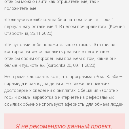
отзывы можно найти как отрицательные, так и
положительные:
ПОДОЙДЕТ
0
«Пользуюсь кэшбэком на бесплатном тарифе. Пока 1
ВСЕМ
вернули, жду остальные 4. В целом все нравится». (Ксения
РИСКИ: НИЗКИЕ
Старостина, 25.11.2020).
ДОХОД: СРЕДНИЙ
ОБЗОР
БЮДЖЕТ: НИЗКИЙ
«Пишут сами себе положительные отзывы! Эта гнилая
конторка пытается завалить реальные негативные
отзывы своим откровенным враньем о том, какие они
белые и пушистые». (kurochka 20, 09.11.2020)
Нет прямых доказательств, что программа «Роял Клаб» —
пирамида и развод на деньги. Но также нет никаких
достоверных сведений о выплатах. Обещания «золотых
гор» и схемы заработка в интернете на реферальных
ссылках обычно используют аферисты для обмана людей.
Я не рекомендую данный проект.