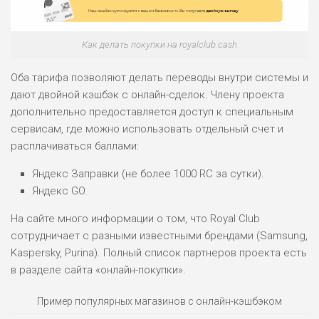
ПОДОЙДЕТ
0
ВСЕМ
РИСКИ: НИЗКИЕ
Как делать покупки на royalclub.cash
ДОХОД: ВЫСОКИЙ
ОБЗОР
БЮДЖЕТ: ВЫСОКИЙ
Оба тарифа позволяют делать переводы внутри системы и
дают двойной кэшбэк с онлайн-сделок. Члену проекта
ЛЮБИТЕЛЯ
дополнительно предоставляется доступ к специальным
0
М СТАВОК
сервисам, где можно использовать отдельный счет и
расплачиваться баллами:
РИСКИ: СРЕДНИЕ
ДОХОД: ВЫСОКИЙ
ОБЗОР
Яндекс Заправки (не более 1000 RC за сутки).
БЮДЖЕТ: НИЗКИЙ
Яндекс GO.
На сайте много информации о том, что Royal Club
ПОДОЙДЕТ
2
ВСЕМ
сотрудничает с разными известными брендами (Samsung,
Kaspersky, Purina). Полный список партнеров проекта есть
РИСКИ: НИЗКИЕ
в разделе сайта «онлайн-покупки».
ДОХОД: НИЗКИЙ
ОБЗОР
БЮДЖЕТ: НИЗКИЙ
Пример популярных магазинов с онлайн-кэшбэком