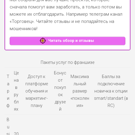
сначала помогут вам заработать, а только потом вы
можете их отблагодарить.
Например телеграм канал
«Торговец»
. Читайте отзывы и не попадайтесь на
мошенников!
Читать обзор и отзывы
Пакеты услуг по франшизе
Це
Бонус
Т
Доступ к
Максима
Баллы за
на
от
а
платформе
льный
подключение
в
покуп
р
обучения и
размер
новичка к опции
ру
ок
и
маркетинг-
«поколен
smart/standart (в
бл
друзе
ф
плану
ия»
RC)
ях
й
B
u
si
20