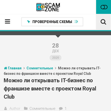
ПРОВЕРЕННЫЕ СХЕМЫ
Главная
Проверенные способы заработка
28
ДЕК
Нейтральные
2020
Сомнительные
Главная
Сомнительные
Можно ли открывать IT-
Статьи
бизнес по франшизе вместе с проектом Royal Club
Партнеры
Можно ли открывать IT-бизнес по
франшизе вместе с проектом Royal
Club
Author
Сомнительные
1