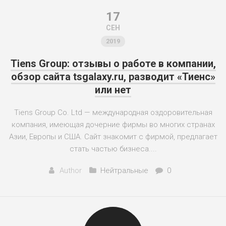
17
СЕН
2019
Tiens Group: отзывы о работе в компании,
обзор сайта tsgalaxy.ru, разводит «Тиенс»
или нет
Tiens Group Co. Ltd — международная оздоровительная
компания, имеющая дочерние фирмы во многих странах
Азии, Европы и США. Сайт знакомит с фирмой, предлагает
стать частью бизнеса....
Author
Нейтральные
0