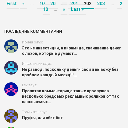
First
«
...
10
20
...
201
202
203
...
2
10
...
»
Last »
ПОСЛЕДНИЕ КОММЕНТАРИИ
Ирина says:
Это не инвестиции, а пирамида, скачивание денег
с лохов, которые думают...
Инвестиции says:
Не развод, поскольку деньги свои я вывожу без
проблем каждый месяц!!!...
Lev says:
Прочитав комментарии,а также прослушав
несколько бредовых рекламных роликов от так
называемых...
Твой член says:
Пруфы, или сбит бот