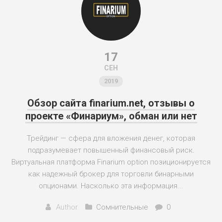
17
СЕН
2019
Обзор сайта finarium.net, отзывы о
проекте «Финариум», обман или нет
Трейдинг — сфера для вложения денег, которая
подразумевает повышенный финансовый риск.
Виртуальная платформа Finarium option позиционируется
как надежный брокер для торговли бинарными
опционами. Насколько эта информация...
Author
Сомнительные
0