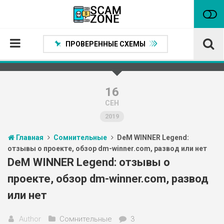
ПРОВЕРЕННЫЕ СХЕМЫ
Главная
Проверенные способы заработка
16
СЕН
Нейтральные
2019
Сомнительные
Главная
Сомнительные
DeM WINNER Legend:
Статьи
отзывы о проекте, обзор dm-winner.com, развод или нет
Партнеры
DeM WINNER Legend: отзывы о
проекте, обзор dm-winner.com, развод
или нет
Author
Сомнительные
3