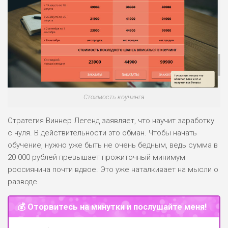
ПОДОЙДЕТ
0
ВСЕМ
РИСКИ: НИЗКИЕ
ДОХОД: СРЕДНИЙ
ОБЗОР
БЮДЖЕТ: НИЗКИЙ
Стоимость коучинга
Стратегия Виннер Легенд заявляет, что научит заработку
с нуля. В действительности это обман. Чтобы начать
обучение, нужно уже быть не очень бедным, ведь сумма в
20 000 рублей превышает прожиточный минимум
россиянина почти вдвое. Это уже наталкивает на мысли о
разводе.
💰 Оторвитесь на минутки и послушайте меня!