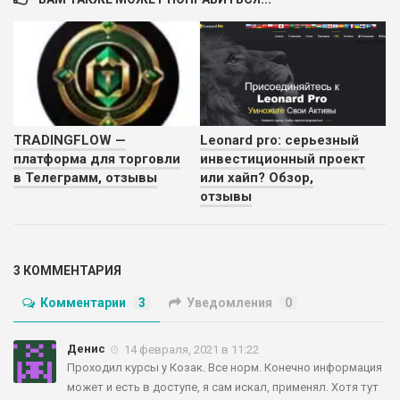
TRADINGFLOW —
Leonard pro: серьезный
платформа для торговли
инвестиционный проект
в Телеграмм, отзывы
или хайп? Обзор,
отзывы
3 КОММЕНТАРИЯ
Комментарии
3
Уведомления
0
Денис
14 февраля, 2021 в 11:22
Проходил курсы у Козак. Все норм. Конечно информация
может и есть в доступе, я сам искал, применял. Хотя тут