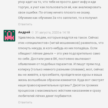
упор идет на то, что тебе не просто дают инфу и иди
торгую, а учат как пользоваться ей, как анализировать
свои ошибки. По-этому ничего плохого не скажу.
Обучение как обучение.За что заплатил, то и получил
Ответить
Андрей
31 августа, 2020 в 14:18
Удивляюсь людям, которые ведутся на такое. Сейчас
этих «специалистов» (читай мошенников) развелось, что
плюнуть некуда, в кого-нибудь из них попадёшь. Если
обещают лёгкие деньги — это уже подозрительно само
по себе. Достали уже в ВК, постоянно вылезают
объявления от подобных паразитов. И пишут прям под
копирку (только немного разными словами), мол, сейчас
вы не живёте, а прозябаете, пройдите мои курсы и ваша
жизнь волшебным образом изменится. Куда вот смотрят
наши правоохранительные органы? Десяток громких
процессов с максимально жёстким наказанием и сразу
любителей лёгких денег поубавится.
Ответить