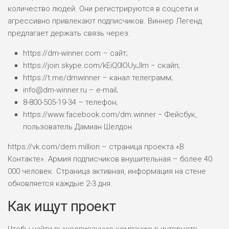
количество людей. Они регистрируются в соцсети и
агрессивно привлекают подписчиков. Виннер Легенд
предлагает держать связь через:
https://dm-winner.com – сайт;
https://join.skype.com/kEiQ0lOUyJIm − скайп;
https://t.me/dmwinner – канал телеграмм;
info@dm-winner.ru – e-mail;
8-800-505-19-34 – телефон;
https://www.facebook.com/dm.winner − Фейсбук,
пользователь Дамиан Шелдон.
https://vk.com/dem.million – страница проекта «В
Контакте». Армия подписчиков внушительная – более 40
000 человек. Страница активная, информация на стене
обновляется каждые 2-3 дня.
Как ищут проект