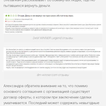
БЮДЖЕТ: ВЫСОКИЙ
пытавшихся вернуть деньги.
ЛЮБИТЕЛЯ
0
М СТАВОК
РИСКИ: СРЕДНИЕ
ДОХОД: ВЫСОКИЙ
ОБЗОР
БЮДЖЕТ: НИЗКИЙ
DeM WINNER Legend отзывы
ПОДОЙДЕТ
2
ВСЕМ
РИСКИ: НИЗКИЕ
ДОХОД: НИЗКИЙ
ОБЗОР
БЮДЖЕТ: НИЗКИЙ
dm-winner.com отзывы
Александра обратила внимание на то, что помимо
ПОДОЙДЕТ
0
основного соглашения с организацией существует
ВСЕМ
договор оферты, о котором при заключении сделки
РИСКИ: НИЗКИЕ
умалчивается. Последний может содержать невыгодные
ДОХОД: СРЕДНИЙ