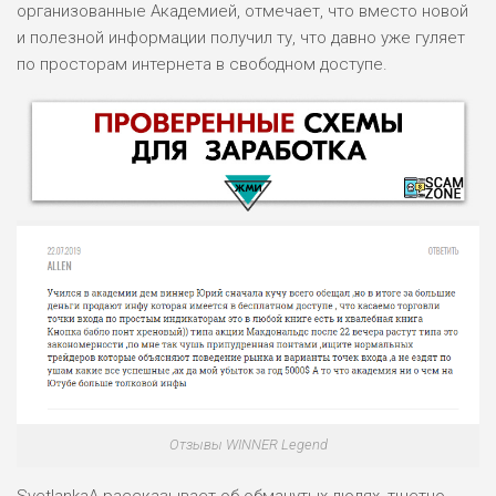
организованные Академией, отмечает, что вместо новой
и полезной информации получил ту, что давно уже гуляет
по просторам интернета в свободном доступе.
НАЗВАНИЕ
ОБЗОР
ПОДОЙДЕТ
0
ВСЕМ
Отзывы WINNER Legend
РИСКИ: НИЗКИЕ
ДОХОД: ВЫСОКИЙ
ОБЗОР
SvetlankaA рассказывает об обманутых людях, тщетно