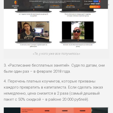
0
ВСЕМ
РИСКИ: НИЗКИЕ
ДОХОД: ВЫСОКИЙ
ОБЗОР
БЮДЖЕТ: ВЫСОКИЙ
ЛЮБИТЕЛЯ
0
М СТАВОК
РИСКИ: СРЕДНИЕ
«Те, у кого уже все получилось»
ДОХОД: ВЫСОКИЙ
ОБЗОР
БЮДЖЕТ: НИЗКИЙ
3. «Расписание бесплатных занятий». Судя по датам, они
были один раз – в феврале 2018 года.
ПОДОЙДЕТ
2
ВСЕМ
4. Перечень платных коучингов, которые призваны
каждого превратить в капиталиста. Если сделать заказ
РИСКИ: НИЗКИЕ
немедленно, цена снизится в 2 раза (самый дешевый
ДОХОД: НИЗКИЙ
ОБЗОР
пакет с 50% скидкой – в районе 20 000 рублей).
БЮДЖЕТ: НИЗКИЙ