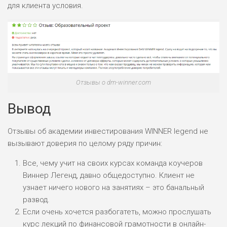
ОБЗОР
для клиента условия.
БЮДЖЕТ: НИЗКИЙ
Отзывы о dm-winner.com
Вывод
Отзывы об академии инвестирования WINNER legend не
вызывают доверия по целому ряду причин:
Все, чему учит на своих курсах команда коучеров
Виннер Легенд, давно общедоступно. Клиент не
узнает ничего нового на занятиях – это банальный
развод.
Если очень хочется разбогатеть, можно прослушать
курс лекций по финансовой грамотности в онлайн-