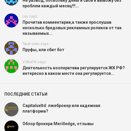
Не развод, поскольку деньги свои я вывожу без
проблем каждый месяц!!!...
Lev says:
Прочитав комментарии,а также прослушав
несколько бредовых рекламных роликов от так
называемых...
Твой член says:
Пруфы, или сбит бот
УЭБиПК says:
Деятельность кооператива регулируется ЖК РФ?
интересно в каком месте она регулируется...
ПОСЛЕДНИЕ СТАТЬИ
Capitaluxltd: лжеброкер или надежная
платформа?
Обзор брокера Merilledge, отзывы