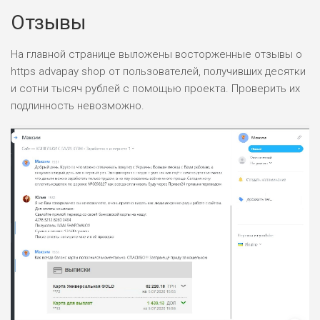
Отзывы
НАЗВАНИЕ
ОБЗОР
На главной странице выложены восторженные отзывы о
https advapay shop от пользователей, получивших десятки
ПОДОЙДЕТ
0
и сотни тысяч рублей с помощью проекта. Проверить их
ВСЕМ
подлинность невозможно.
РИСКИ: НИЗКИЕ
ДОХОД: ВЫСОКИЙ
ОБЗОР
БЮДЖЕТ: ВЫСОКИЙ
ЛЮБИТЕЛЯ
0
М СТАВОК
РИСКИ: СРЕДНИЕ
ДОХОД: ВЫСОКИЙ
ОБЗОР
БЮДЖЕТ: НИЗКИЙ
ПОДОЙДЕТ
2
ВСЕМ