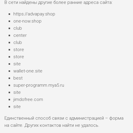
В сети найдены другие более ранние адреса сайта:
https://advapay.shop
one-now.shop
club
center
club
store
store
site
wallet-one.site
best
super-programm.mya5.ru
site
jimdofree.com
site
Единственный способ связи с администрацией – форма
на сайте. Других контактов найти не удалось.