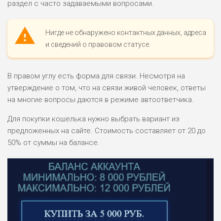
НАЗВАНИЕ
ОБЗОР
раздел с часто задаваемыми вопросами.
ПОДОЙДЕТ
Нигде не обнаружено контактных данных, адреса
0
ВСЕМ
и сведений о правовом статусе.
РИСКИ: НИЗКИЕ
ДОХОД: ВЫСОКИЙ
ОБЗОР
БЮДЖЕТ: ВЫСОКИЙ
В правом углу есть форма для связи. Несмотря на
утверждение о том, что на связи живой человек, ответы
на многие вопросы даются в режиме автоответчика.
ЛЮБИТЕЛЯ
0
М СТАВОК
Для покупки кошелька нужно выбрать вариант из
РИСКИ: СРЕДНИЕ
предложенных на сайте. Стоимость составляет от 20 до
ДОХОД: ВЫСОКИЙ
50% от суммы на балансе.
ОБЗОР
БЮДЖЕТ: НИЗКИЙ
ПОДОЙДЕТ
2
ВСЕМ
РИСКИ: НИЗКИЕ
ДОХОД: НИЗКИЙ