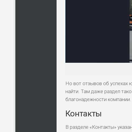
Но вот отзывов об успехах 
найти. Там даже раздел тако
благонадежности компании.
Контакты
В разделе «Контакты» указ