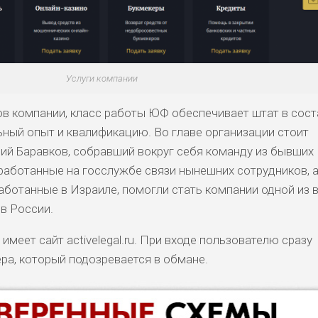
Услуги компании
в компании, класс работы ЮФ обеспечивает штат в сост
ный опыт и квалификацию. Во главе организации стоит
ий Баравков, собравший вокруг себя команду из бывших
аботанные на госслужбе связи нынешних сотрудников, 
работанные в Израиле, помогли стать компании одной из 
в России.
меет сайт activelegal.ru. При входе пользователю сразу
ра, который подозревается в обмане.