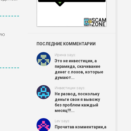
ую
ПОСЛЕДНИЕ КОММЕНТАРИИ
Ирина says:
Это не инвестиции, а
пирамида, скачивание
денег с лохов, которые
думают...
Инвестиции says:
Не развод, поскольку
деньги свои я вывожу
без проблем каждый
месяц!!!...
Lev says:
Прочитав комментарии,а