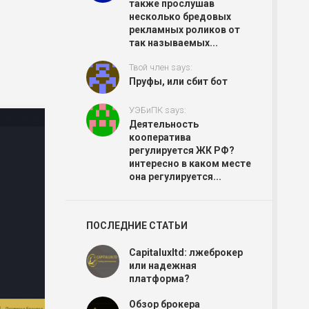
также прослушав
несколько бредовых
рекламных роликов от
так называемых...
Твой член says:
Пруфы, или сбит бот
УЭБиПК says:
Деятельность
кооператива
регулируется ЖК РФ?
интересно в каком месте
она регулируется...
ПОСЛЕДНИЕ СТАТЬИ
Capitaluxltd: лжеброкер
или надежная
платформа?
Обзор брокера