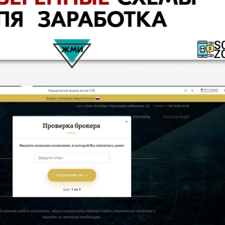
КОМЕНТАРИ
РИСКИ
ДОХОД
БЮДЖЕТ
ОБЗО
ПОДОЙДЕТ
И
ДОЙДЕТ
ВЫСОК
ВЫСОК
НИЗКИЕ
0
ОБЗО
ЕМ
ИЙ
ИЙ