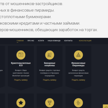
тв от мошенников-застройщиков.
ных в финансовые пирамиды.
истоплотными букмекерами.
нковскими кредитами и частными займами.
керов-мошенников, обещающих заработок на торгах.