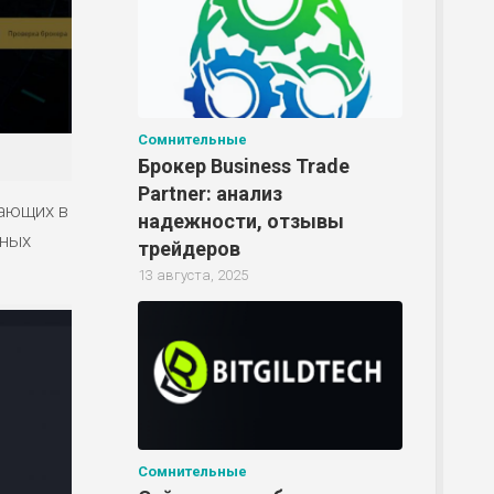
Р
Р
Сомнительные
Брокер Business Trade
Partner: анализ
Р
гающих в
надежности, отзывы
шных
трейдеров
13 августа, 2025
Сомнительные