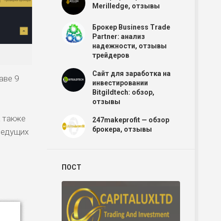
Merilledge, отзывы
Брокер Business Trade
Partner: анализ
надежности, отзывы
трейдеров
Сайт для заработка на
аве 9
инвестировании
Bitgildtech: обзор,
отзывы
а также
247makeprofit — обзор
брокера, отзывы
ведущих
ПОСТ