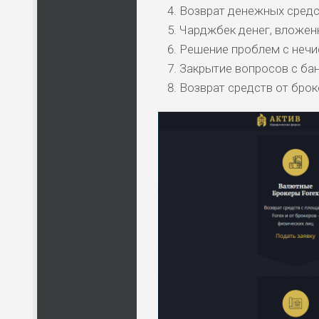
Возврат денежных средс
Чарджбек денег, вложен
Решение проблем с неч
Закрытие вопросов с ба
Возврат средств от бро