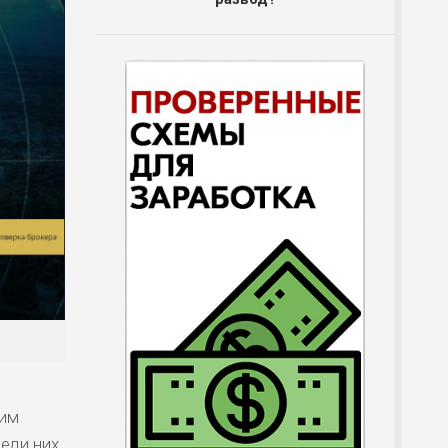
ним
еди них