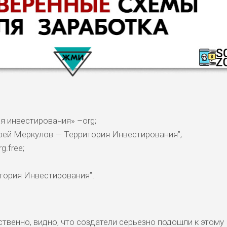
я инвестирования» –org;
дрей Меркулов — Территория Инвестирования”;
g.free;
КОМЕНТАРИ
РИСКИ
ДОХОД
БЮДЖЕТ
ОБЗО
ПОДОЙДЕТ
И
тория Инвестирования”.
ДОЙДЕТ
ВЫСОК
ВЫСОК
НИЗКИЕ
0
ОБЗО
ЕМ
ИЙ
ИЙ
твенно, видно, что создатели серьезно подошли к этому