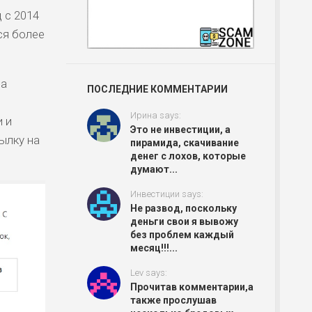
 с 2014
ся более
на
ПОСЛЕДНИЕ КОММЕНТАРИИ
Ирина says:
 и
Это не инвестиции, а
ылку на
пирамида, скачивание
денег с лохов, которые
думают...
Инвестиции says:
Не развод, поскольку
деньги свои я вывожу
без проблем каждый
месяц!!!...
Lev says:
Прочитав комментарии,а
также прослушав