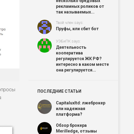
несколько бредовых
рекламных роликов от
так называемых...
Твой член says:
Пруфы, или сбит бот
УЭБиПК says:
Деятельность
кооператива
регулируется ЖК РФ?
интересно в каком месте
она регулируется...
опросы
ПОСЛЕДНИЕ СТАТЬИ
я
Capitaluxltd: лжеброкер
или надежная
платформа?
Обзор брокера
Merilledge, отзывы