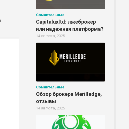
Р
Сомнительные
н
Capitaluxltd: лжеброкер
или надежная платформа?
Р
14 августа, 2025
Р
Сомнительные
Обзор брокера Merilledge,
отзывы
14 августа, 2025