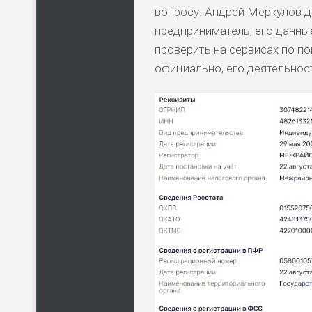
вопросу. Андрей Меркулов д
ЛЮ
СТ
предприниматель, его данны
проверить на сервисах по п
официально, его деятельнос
ПО
ВС
ПО
ВС