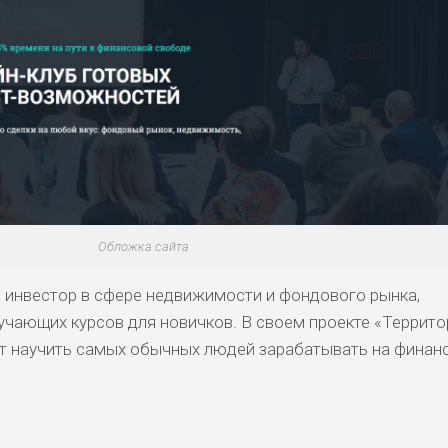
Обложка сайта
 инвестор в сфере недвижимости и фондового рынка,
учающих курсов для новичков. В своем проекте «Террито
т научить самых обычных людей зарабатывать на финан