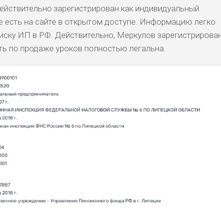
ействительно зарегистрирован как индивидуальный
БИТЕЛЯМ
СРЕДНИ
ВЫСОК
НИЗКИЙ
0
ОБЗО
АВОК
Е
ИЙ
е есть на сайте в открытом доступе. Информацию легко
оиску ИП в РФ. Действительно, Меркулов зарегистрирова
ть по продаже уроков полностью легальна.
ДОЙДЕТ
НИЗКИЕ
НИЗКИЙ
НИЗКИЙ
2
ОБЗО
ЕМ
ДОЙДЕТ
СРЕДНИ
НИЗКИЕ
НИЗКИЙ
0
ОБЗО
ЕМ
Й