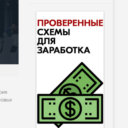
рия
совых