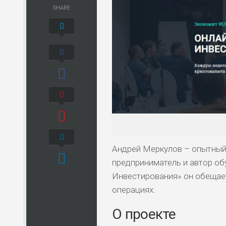
SHARE
Андрей Меркулов – опытный
предприниматель и автор об
Инвестирования» он обещае
операциях.
О проекте