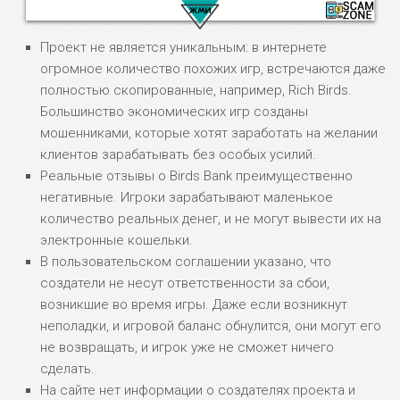
Проект не является уникальным: в интернете
огромное количество похожих игр, встречаются даже
полностью скопированные, например, Rich Birds.
Большинство экономических игр созданы
НАЗВАНИЕ
ОБЗОР
мошенниками, которые хотят заработать на желании
клиентов зарабатывать без особых усилий.
Реальные отзывы о Birds Bank преимущественно
ПОДОЙДЕТ
0
ВСЕМ
негативные. Игроки зарабатывают маленькое
количество реальных денег, и не могут вывести их на
РИСКИ: НИЗКИЕ
электронные кошельки.
ДОХОД: ВЫСОКИЙ
ОБЗОР
В пользовательском соглашении указано, что
БЮДЖЕТ: ВЫСОКИЙ
создатели не несут ответственности за сбои,
возникшие во время игры. Даже если возникнут
ЛЮБИТЕЛЯ
0
неполадки, и игровой баланс обнулится, они могут его
М СТАВОК
не возвращать, и игрок уже не сможет ничего
РИСКИ: СРЕДНИЕ
сделать.
ДОХОД: ВЫСОКИЙ
На сайте нет информации о создателях проекта и
ОБЗОР
БЮДЖЕТ: НИЗКИЙ