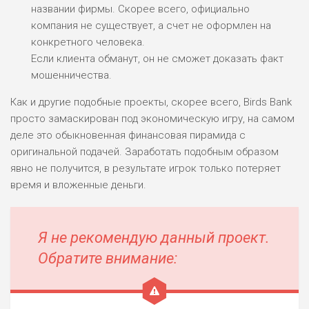
названии фирмы. Скорее всего, официально
компания не существует, а счет не оформлен на
конкретного человека.
ПОДОЙДЕТ
2
ВСЕМ
Если клиента обманут, он не сможет доказать факт
мошенничества.
РИСКИ: НИЗКИЕ
ДОХОД: НИЗКИЙ
Как и другие подобные проекты, скорее всего, Birds Bank
ОБЗОР
БЮДЖЕТ: НИЗКИЙ
просто замаскирован под экономическую игру, на самом
деле это обыкновенная финансовая пирамида с
ПОДОЙДЕТ
оригинальной подачей. Заработать подобным образом
0
ВСЕМ
явно не получится, в результате игрок только потеряет
РИСКИ: НИЗКИЕ
время и вложенные деньги.
ДОХОД: СРЕДНИЙ
ОБЗОР
БЮДЖЕТ: НИЗКИЙ
Я не рекомендую данный проект.
Обратите внимание: