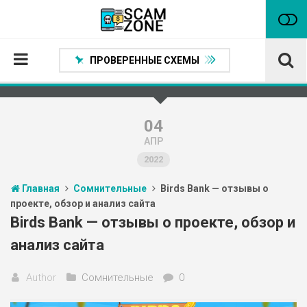
ПРОВЕРЕННЫЕ СХЕМЫ
Главная
Проверенные способы заработка
04
АПР
Нейтральные
2022
Сомнительные
Главная
Сомнительные
Birds Bank — отзывы о
Статьи
проекте, обзор и анализ сайта
Партнеры
Birds Bank — отзывы о проекте, обзор и
анализ сайта
Author
Сомнительные
0