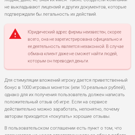
ДОХОД: ВЫСОКИЙ
не выкладывают лицензий и других документов, которые
ОБЗОР
БЮДЖЕТ: НИЗКИЙ
подтверждали бы легальность их действий.
ПОДОЙДЕТ
2
Юридический адрес фирмы неизвестен, скорее
ВСЕМ
всего, она не зарегистрирована официально и
РИСКИ: НИЗКИЕ
ее деятельность является незаконной. В случае
ДОХОД: НИЗКИЙ
обмана клиент даже не сможет найти людей,
ОБЗОР
БЮДЖЕТ: НИЗКИЙ
которым он переводил деньги.
ПОДОЙДЕТ
0
Для стимуляции вложений игроку дается приветственный
ВСЕМ
бонус в 1000 игровых монеток (или 10 реальных рублей),
РИСКИ: НИЗКИЕ
однако для их получения пользователь должен написать
ДОХОД: СРЕДНИЙ
ОБЗОР
положительный отзыв об игре. Если на сервисе
БЮДЖЕТ: НИЗКИЙ
действительно можно заработать, непонятно, почему
авторам приходится «покупать» хорошие отзывы.
В пользовательском соглашении есть пункт о том, что