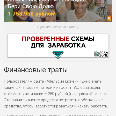
Оформление Apelsin Money
Финансовые траты
Пользователям сайта «Апельсин моней» нужно знать,
какие финансовые потери им грозят. Условия входа:
НАЗВАНИЕ
ОБЗОР
стоимость активации – 280 рублей (площадка «Гамлин»).
Это значит, клиенту придется потратить собственные
ПОДОЙДЕТ
0
средства, чтобы зарегистрироваться и начать работать.
ВСЕМ
РИСКИ: НИЗКИЕ