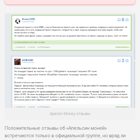
ПОДОЙДЕТ
2
ВСЕМ
РИСКИ: НИЗКИЕ
ДОХОД: НИЗКИЙ
ОБЗОР
БЮДЖЕТ: НИЗКИЙ
ПОДОЙДЕТ
0
ВСЕМ
РИСКИ: НИЗКИЕ
ДОХОД: СРЕДНИЙ
ОБЗОР
БЮДЖЕТ: НИЗКИЙ
Apelsin Money отзывы
Положительные отзывы об «Апельсин моней»
встречаются только в официальной группе, но вряд ли