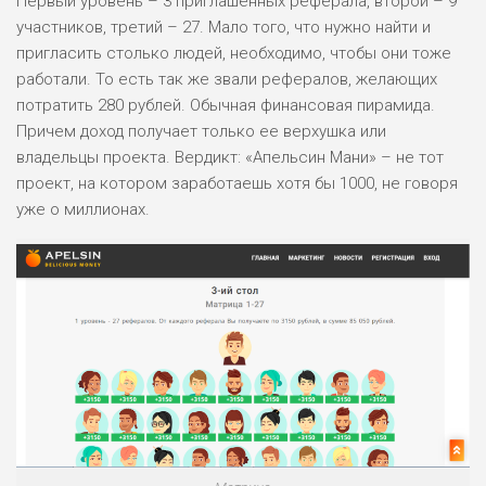
Первый уровень – 3 приглашенных реферала, второй – 9
ДОХОД: ВЫСОКИЙ
участников, третий – 27. Мало того, что нужно найти и
ОБЗОР
БЮДЖЕТ: ВЫСОКИЙ
пригласить столько людей, необходимо, чтобы они тоже
работали. То есть так же звали рефералов, желающих
потратить 280 рублей. Обычная финансовая пирамида.
ЛЮБИТЕЛЯ
0
М СТАВОК
Причем доход получает только ее верхушка или
владельцы проекта. Вердикт: «Апельсин Мани» – не тот
РИСКИ: СРЕДНИЕ
проект, на котором заработаешь хотя бы 1000, не говоря
ДОХОД: ВЫСОКИЙ
ОБЗОР
уже о миллионах.
БЮДЖЕТ: НИЗКИЙ
ПОДОЙДЕТ
2
ВСЕМ
РИСКИ: НИЗКИЕ
ДОХОД: НИЗКИЙ
ОБЗОР
БЮДЖЕТ: НИЗКИЙ
ПОДОЙДЕТ
0
ВСЕМ