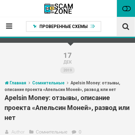
ПРОВЕРЕННЫЕ СХЕМЫ
Главная
Проверенные способы заработка
17
ДЕК
Нейтральные
2019
Сомнительные
Главная
Сомнительные
Apelsin Money: отзывы,
Статьи
описание проекта «Апельсин Моней», развод или нет
Партнеры
Apelsin Money: отзывы, описание
проекта «Апельсин Моней», развод или
нет
Author
Сомнительные
0