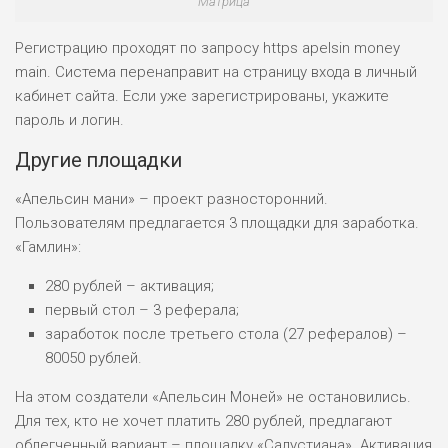
Матрица
РИСКИ: НИЗКИЕ
ДОХОД: СРЕДНИЙ
Регистрацию проходят по запросу https apelsin money
ОБЗОР
БЮДЖЕТ: НИЗКИЙ
main. Система перенаправит на страницу входа в личный
кабинет сайта. Если уже зарегистрированы, укажите
пароль и логин.
Другие площадки
«Апельсин мани» – проект разносторонний.
Пользователям предлагается 3 площадки для заработка.
«Гамлин»:
280 рублей – активация;
первый стол – 3 реферала;
заработок после третьего стола (27 рефералов) –
80050 рублей.
На этом создатели «Апельсин Моней» не остановились.
Для тех, кто не хочет платить 280 рублей, предлагают
облегченный вариант – площадку «Салустиана». Активация