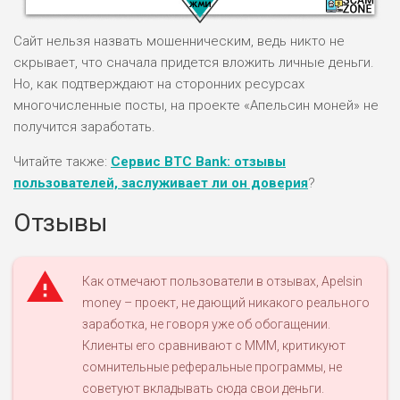
Сайт нельзя назвать мошенническим, ведь никто не
скрывает, что сначала придется вложить личные деньги.
Но, как подтверждают на сторонних ресурсах
многочисленные посты, на проекте «Апельсин моней» не
НАЗВАНИЕ
ОБЗОР
получится заработать.
Читайте также:
Сервис BTC Bank: отзывы
ПОДОЙДЕТ
0
пользователей, заслуживает ли он доверия
?
ВСЕМ
Отзывы
РИСКИ: НИЗКИЕ
ДОХОД: ВЫСОКИЙ
ОБЗОР
БЮДЖЕТ: ВЫСОКИЙ
Как отмечают пользователи в отзывах, Apelsin
money – проект, не дающий никакого реального
ЛЮБИТЕЛЯ
0
заработка, не говоря уже об обогащении.
М СТАВОК
Клиенты его сравнивают с МММ, критикуют
РИСКИ: СРЕДНИЕ
сомнительные реферальные программы, не
ДОХОД: ВЫСОКИЙ
ОБЗОР
советуют вкладывать сюда свои деньги.
БЮДЖЕТ: НИЗКИЙ