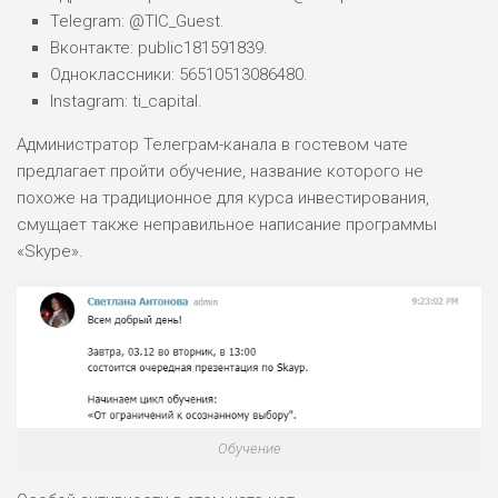
Telegram: @TIC_Guest.
ПОДОЙДЕТ
2
ВСЕМ
Вконтакте: public181591839.
Одноклассники: 56510513086480.
РИСКИ: НИЗКИЕ
Instagram: ti_capital.
ДОХОД: НИЗКИЙ
ОБЗОР
БЮДЖЕТ: НИЗКИЙ
Администратор Телеграм-канала в гостевом чате
предлагает пройти обучение, название которого не
похоже на традиционное для курса инвестирования,
ПОДОЙДЕТ
0
ВСЕМ
смущает также неправильное написание программы
«Skype».
РИСКИ: НИЗКИЕ
ДОХОД: СРЕДНИЙ
ОБЗОР
БЮДЖЕТ: НИЗКИЙ
Обучение