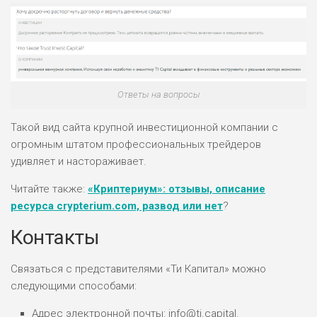
НАЗВАНИЕ
ОБЗОР
Ответы на вопросы
ПОДОЙДЕТ
0
Такой вид сайта крупной инвестиционной компании с
ВСЕМ
огромным штатом профессиональных трейдеров
РИСКИ: НИЗКИЕ
удивляет и настораживает.
ДОХОД: ВЫСОКИЙ
ОБЗОР
БЮДЖЕТ: ВЫСОКИЙ
Читайте также:
«Криптериум»: отзывы, описание
ресурса crypterium.com, развод или нет
?
ЛЮБИТЕЛЯ
0
Контакты
М СТАВОК
РИСКИ: СРЕДНИЕ
Связаться с представителями «Ти Капитал» можно
ДОХОД: ВЫСОКИЙ
следующими способами:
ОБЗОР
БЮДЖЕТ: НИЗКИЙ
Адрес электронной почты: info@ti.capital.