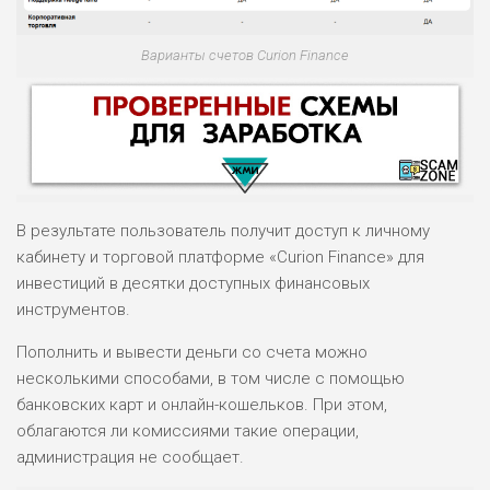
Варианты счетов Curion Finance
В результате пользователь получит доступ к личному
кабинету и торговой платформе «Curion Finance» для
инвестиций в десятки доступных финансовых
инструментов.
НАЗВАНИЕ
ОБЗОР
Пополнить и вывести деньги со счета можно
несколькими способами, в том числе с помощью
ПОДОЙДЕТ
0
ВСЕМ
банковских карт и онлайн-кошельков. При этом,
облагаются ли комиссиями такие операции,
РИСКИ: НИЗКИЕ
ДОХОД: ВЫСОКИЙ
администрация не сообщает.
ОБЗОР
БЮДЖЕТ: ВЫСОКИЙ