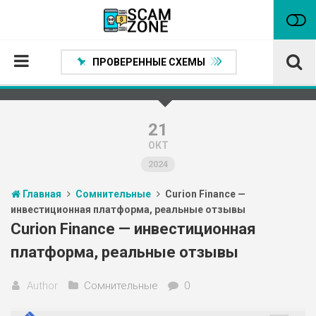
ПРОВЕРЕННЫЕ СХЕМЫ
Главная
Проверенные способы заработка
21
ОКТ
Нейтральные
2024
Сомнительные
Главная
Сомнительные
Curion Finance —
Статьи
инвестиционная платформа, реальные отзывы
Партнеры
Curion Finance — инвестиционная
платформа, реальные отзывы
Author
Сомнительные
0