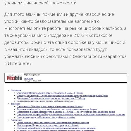
ВСЕМ
уровнем финансовой грамотности.
РИСКИ: НИЗКИЕ
Для этого админы применяли и другие классические
ДОХОД: НИЗКИЙ
уловки, как-то бездоказательные заявления о
ОБЗОР
БЮДЖЕТ: НИЗКИЙ
многолетнем опыте работы на рынке цифровых активов, а
также упоминания о «поддержке 24/7» и «страховке
депозитов». Обычно эта опция сопряжена у мошенников и
ПОДОЙДЕТ
0
ВСЕМ
с «защитой вкладов», то есть пользователя будут
убеждать любыми средствами в безопасности «заработка
РИСКИ: НИЗКИЕ
ДОХОД: СРЕДНИЙ
в Интернете».
ОБЗОР
БЮДЖЕТ: НИЗКИЙ