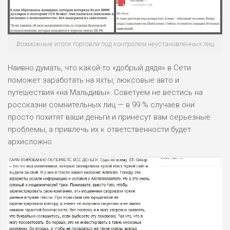
ПОДОЙДЕТ
2
ВСЕМ
РИСКИ: НИЗКИЕ
ДОХОД: НИЗКИЙ
Возможные итоги торговли под контролем неустановленных лиц
ОБЗОР
БЮДЖЕТ: НИЗКИЙ
Наивно думать, что какой-то «добрый дядя» в Сети
поможет заработать на яхты, люксовые авто и
ПОДОЙДЕТ
0
ВСЕМ
путешествия «на Мальдивы». Советуем не вестись на
россказни сомнительных лиц — в 99 % случаев они
РИСКИ: НИЗКИЕ
просто похитят ваши деньги и принесут вам серьезные
ДОХОД: СРЕДНИЙ
ОБЗОР
БЮДЖЕТ: НИЗКИЙ
проблемы, а привлечь их к ответственности будет
архисложно.