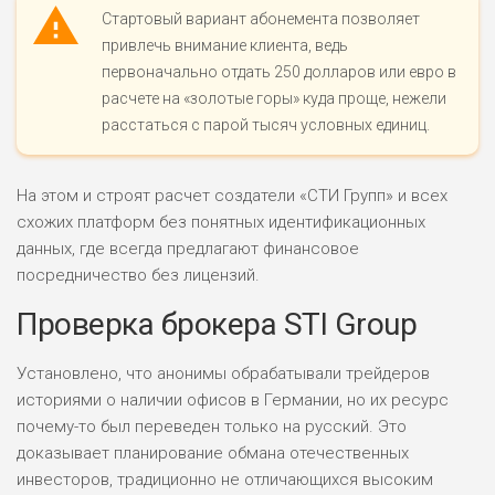
Стартовый вариант абонемента позволяет
привлечь внимание клиента, ведь
первоначально отдать 250 долларов или евро в
НАЗВАНИЕ
ОБЗОР
расчете на «золотые горы» куда проще, нежели
расстаться с парой тысяч условных единиц.
ПОДОЙДЕТ
0
ВСЕМ
На этом и строят расчет создатели «СТИ Групп» и всех
РИСКИ: НИЗКИЕ
схожих платформ без понятных идентификационных
ДОХОД: ВЫСОКИЙ
ОБЗОР
БЮДЖЕТ: ВЫСОКИЙ
данных, где всегда предлагают финансовое
посредничество без лицензий.
Проверка брокера STI Group
ЛЮБИТЕЛЯ
0
М СТАВОК
РИСКИ: СРЕДНИЕ
Установлено, что анонимы обрабатывали трейдеров
ДОХОД: ВЫСОКИЙ
историями о наличии офисов в Германии, но их ресурс
ОБЗОР
БЮДЖЕТ: НИЗКИЙ
почему-то был переведен только на русский. Это
доказывает планирование обмана отечественных
инвесторов, традиционно не отличающихся высоким
ПОДОЙДЕТ
2