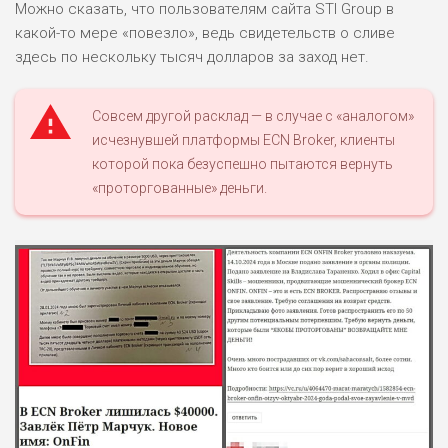
Можно сказать, что пользователям сайта STI Group в
какой-то мере «повезло», ведь свидетельств о сливе
здесь по нескольку тысяч долларов за заход нет.
НАЗВАНИЕ
ОБЗОР
Совсем другой расклад — в случае с «аналогом»
исчезнувшей платформы ECN Broker, клиенты
ПОДОЙДЕТ
0
ВСЕМ
которой пока безуспешно пытаются вернуть
«проторгованные» деньги.
РИСКИ: НИЗКИЕ
ДОХОД: ВЫСОКИЙ
ОБЗОР
БЮДЖЕТ: ВЫСОКИЙ
ЛЮБИТЕЛЯ
0
М СТАВОК
РИСКИ: СРЕДНИЕ
ДОХОД: ВЫСОКИЙ
ОБЗОР
БЮДЖЕТ: НИЗКИЙ