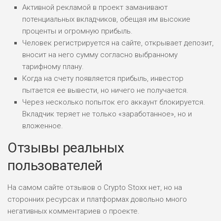
ПОДОЙДЕТ
Активной рекламой в проект заманивают
0
ВСЕМ
потенциальных вкладчиков, обещая им высокие
РИСКИ: НИЗКИЕ
проценты и огромную прибыль.
ДОХОД: СРЕДНИЙ
Человек регистрируется на сайте, открывает депозит,
ОБЗОР
БЮДЖЕТ: НИЗКИЙ
вносит на него сумму согласно выбранному
тарифному плану.
Когда на счету появляется прибыль, инвестор
пытается ее вывести, но ничего не получается.
Через несколько попыток его аккаунт блокируется.
Вкладчик теряет не только «заработанное», но и
вложенное.
Отзывы реальных
пользователей
На самом сайте отзывов о Crypto Stoxx нет, но на
сторонних ресурсах и платформах довольно много
негативных комментариев о проекте.