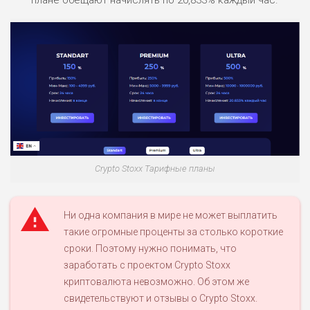
плане обещают начислять по 20,833% каждый час.
Crypto Stoxx Тарифные планы
Ни одна компания в мире не может выплатить
такие огромные проценты за столько короткие
сроки. Поэтому нужно понимать, что
заработать с проектом Crypto Stoxx
криптовалюта невозможно. Об этом же
свидетельствуют и отзывы о Crypto Stoxx.