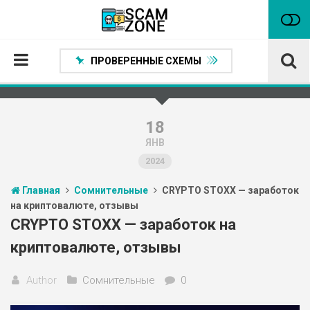
ПРОВЕРЕННЫЕ СХЕМЫ
Главная
Проверенные способы заработка
18
ЯНВ
Нейтральные
2024
Сомнительные
Главная
Сомнительные
CRYPTO STOXX — заработок
Статьи
на криптовалюте, отзывы
Партнеры
CRYPTO STOXX — заработок на
криптовалюте, отзывы
Author
Сомнительные
0