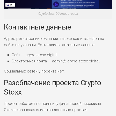
0
ВСЕМ
РИСКИ: НИЗКИЕ
Crypto Stox Об инвесторах
ДОХОД: ВЫСОКИЙ
ОБЗОР
БЮДЖЕТ: ВЫСОКИЙ
Контактные данные
Адрес регистрации компании, так же как и телефон на
ЛЮБИТЕЛЯ
0
М СТАВОК
сайте не указаны. Есть такие контактные данные:
РИСКИ: СРЕДНИЕ
Сайт — crypo-stoxx digital.
ДОХОД: ВЫСОКИЙ
Электронная почта — admin@ crypo-stoxx digital.
ОБЗОР
БЮДЖЕТ: НИЗКИЙ
Социальных сетей у проекта нет.
ПОДОЙДЕТ
Разоблачение проекта Crypto
2
ВСЕМ
Stoxx
РИСКИ: НИЗКИЕ
ДОХОД: НИЗКИЙ
ОБЗОР
БЮДЖЕТ: НИЗКИЙ
Проект работает по принципу финансовой пирамиды.
Схема «развода» клиентов довольно простая: