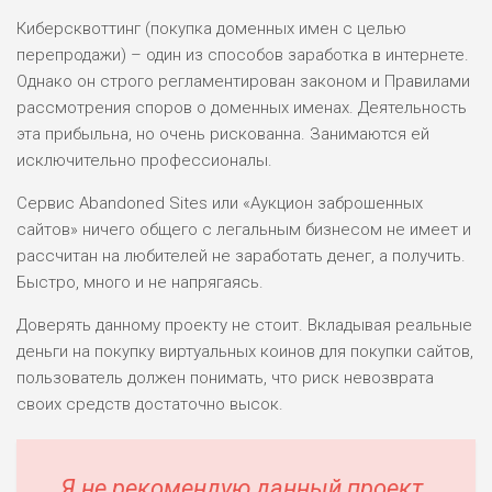
ВСЕМ
Киберсквоттинг (покупка доменных имен с целью
РИСКИ: НИЗКИЕ
перепродажи) – один из способов заработка в интернете.
ДОХОД: НИЗКИЙ
Однако он строго регламентирован законом и Правилами
ОБЗОР
БЮДЖЕТ: НИЗКИЙ
рассмотрения споров о доменных именах. Деятельность
эта прибыльна, но очень рискованна. Занимаются ей
исключительно профессионалы.
ПОДОЙДЕТ
0
ВСЕМ
Сервис Abandoned Sites или «Аукцион заброшенных
РИСКИ: НИЗКИЕ
сайтов» ничего общего с легальным бизнесом не имеет и
ДОХОД: СРЕДНИЙ
ОБЗОР
рассчитан на любителей не заработать денег, а получить.
БЮДЖЕТ: НИЗКИЙ
Быстро, много и не напрягаясь.
Доверять данному проекту не стоит. Вкладывая реальные
деньги на покупку виртуальных коинов для покупки сайтов,
пользователь должен понимать, что риск невозврата
своих средств достаточно высок.
Я не рекомендую данный проект.