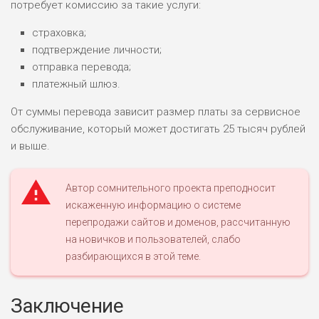
потребует комиссию за такие услуги:
страховка;
подтверждение личности;
НАЗВАНИЕ
ОБЗОР
отправка перевода;
платежный шлюз.
ПОДОЙДЕТ
0
ВСЕМ
От суммы перевода зависит размер платы за сервисное
обслуживание, который может достигать 25 тысяч рублей
РИСКИ: НИЗКИЕ
ДОХОД: ВЫСОКИЙ
и выше.
ОБЗОР
БЮДЖЕТ: ВЫСОКИЙ
Автор сомнительного проекта преподносит
ЛЮБИТЕЛЯ
искаженную информацию о системе
0
М СТАВОК
перепродажи сайтов и доменов, рассчитанную
РИСКИ: СРЕДНИЕ
на новичков и пользователей, слабо
ДОХОД: ВЫСОКИЙ
разбирающихся в этой теме.
ОБЗОР
БЮДЖЕТ: НИЗКИЙ
Заключение
ПОДОЙДЕТ
2