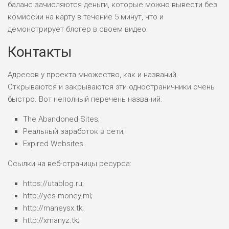
баланс зачисляются деньги, которые можно вывести без
НАЗВАНИЕ
ОБЗОР
комиссии на карту в течение 5 минут, что и
демонстрирует блогер в своем видео.
ПОДОЙДЕТ
Контакты
0
ВСЕМ
РИСКИ: НИЗКИЕ
Адресов у проекта множество, как и названий.
ДОХОД: ВЫСОКИЙ
Открываются и закрываются эти одностраничники очень
ОБЗОР
БЮДЖЕТ: ВЫСОКИЙ
быстро. Вот неполный перечень названий:
The Abandoned Sites;
ЛЮБИТЕЛЯ
0
М СТАВОК
Реальный заработок в сети;
Expired Websites.
РИСКИ: СРЕДНИЕ
ДОХОД: ВЫСОКИЙ
Ссылки на веб-страницы ресурса:
ОБЗОР
БЮДЖЕТ: НИЗКИЙ
https://utablog.ru;
http://yes-money.ml;
ПОДОЙДЕТ
2
http://maneysx.tk;
ВСЕМ
http://xmanyz.tk;
РИСКИ: НИЗКИЕ