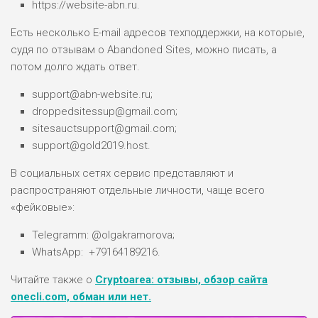
https://website-abn.ru.
ДОХОД: НИЗКИЙ
ОБЗОР
БЮДЖЕТ: НИЗКИЙ
Есть несколько E-mail адресов техподдержки, на которые,
судя по отзывам о Abandoned Sites, можно писать, а
потом долго ждать ответ.
ПОДОЙДЕТ
0
ВСЕМ
support@abn-website.ru;
РИСКИ: НИЗКИЕ
droppedsitessup@gmail.com;
ДОХОД: СРЕДНИЙ
sitesauctsupport@gmail.com;
ОБЗОР
БЮДЖЕТ: НИЗКИЙ
support@gold2019.host.
В социальных сетях сервис представляют и
распространяют отдельные личности, чаще всего
«фейковые»:
Telegramm: @olgakramorova;
WhatsApp: +79164189216.
Читайте также о
Cryptoarea: отзывы, обзор сайта
onecli.com, обман или нет.