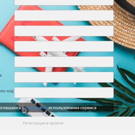
БИТЕЛЯМ
СРЕДНИ
ВЫСОК
НИЗКИЙ
0
ОБЗО
АВОК
Е
ИЙ
ДОЙДЕТ
НИЗКИЕ
НИЗКИЙ
НИЗКИЙ
2
ОБЗО
ЕМ
ДОЙДЕТ
СРЕДНИ
НИЗКИЕ
НИЗКИЙ
0
ОБЗО
ЕМ
Й
Регистрация в проекте