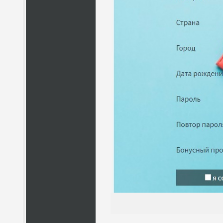
ЛЮ
СТ
ПО
ВС
ПО
ВС