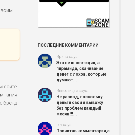
своим
ПОСЛЕДНИЕ КОММЕНТАРИИ
Ирина says:
Это не инвестиции, а
пирамида, скачивание
денег с лохов, которые
думают...
м сайте
Инвестиции says:
омпания
Не развод, поскольку
, бренд
деньги свои я вывожу
без проблем каждый
месяц!!!...
Lev says:
Прочитав комментарии,а