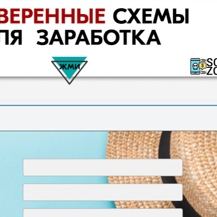
КОМЕНТАРИ
РИСКИ
ДОХОД
БЮДЖЕТ
ОБЗО
ПОДОЙДЕТ
И
ДОЙДЕТ
ВЫСОК
ВЫСОК
НИЗКИЕ
0
ОБЗО
ЕМ
ИЙ
ИЙ