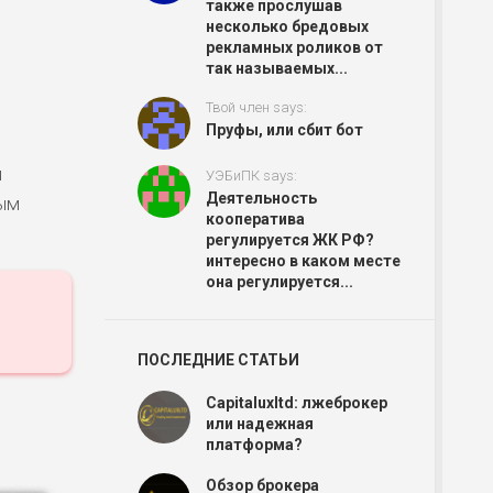
также прослушав
несколько бредовых
рекламных роликов от
так называемых...
Твой член says:
Пруфы, или сбит бот
я
УЭБиПК says:
Деятельность
ным
кооператива
регулируется ЖК РФ?
интересно в каком месте
она регулируется...
ПОСЛЕДНИЕ СТАТЬИ
Capitaluxltd: лжеброкер
или надежная
платформа?
Обзор брокера