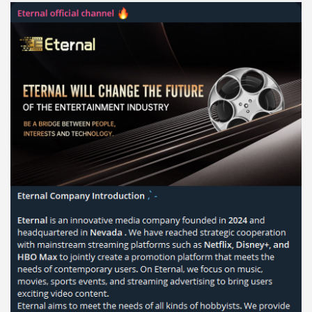
НАЗВАНИЕ
ОБЗОР
ПОДОЙДЕТ
0
ВСЕМ
РИСКИ: НИЗКИЕ
ДОХОД: ВЫСОКИЙ
ОБЗОР
БЮДЖЕТ: ВЫСОКИЙ
ЛЮБИТЕЛЯ
0
М СТАВОК
РИСКИ: СРЕДНИЕ
ДОХОД: ВЫСОКИЙ
ОБЗОР
БЮДЖЕТ: НИЗКИЙ