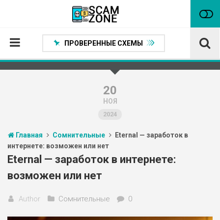
ПРОВЕРЕННЫЕ СХЕМЫ
Главная
Проверенные способы заработка
20
НОЯ
Нейтральные
2024
Сомнительные
Главная
Сомнительные
Eternal — заработок в
Статьи
интернете: возможен или нет
Партнеры
Eternal — заработок в интернете:
возможен или нет
Author
Сомнительные
0