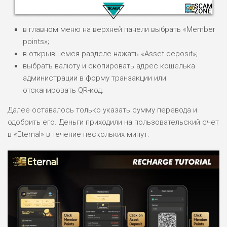
в главном меню на верхней панели выбрать «Member
points»;
в открывшемся разделе нажать «Asset deposit»;
выбрать валюту и скопировать адрес кошелька
НАЗВАНИЕ
ОБЗОР
администрации в форму транзакции или
отсканировать QR-код.
ПОДОЙДЕТ
0
Далее оставалось только указать сумму перевода и
ВСЕМ
одобрить его. Деньги приходили на пользовательский счет
РИСКИ: НИЗКИЕ
в «Eternal» в течение нескольких минут.
ДОХОД: ВЫСОКИЙ
ОБЗОР
БЮДЖЕТ: ВЫСОКИЙ
ЛЮБИТЕЛЯ
0
М СТАВОК
РИСКИ: СРЕДНИЕ
ДОХОД: ВЫСОКИЙ
ОБЗОР