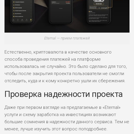
БЮДЖЕТ: НИЗКИЙ
ПОДОЙДЕТ
2
ВСЕМ
РИСКИ: НИЗКИЕ
Eternal — прием платежей
ДОХОД: НИЗКИЙ
ОБЗОР
БЮДЖЕТ: НИЗКИЙ
Естественно, криптовалюта в качестве основного
способа проведения платежей на платформе
ПОДОЙДЕТ
использовалась не случайно. Это было сделано для того,
0
ВСЕМ
чтобы после закрытия проекта пользователи не смогли
РИСКИ: НИЗКИЕ
отследить, куда и к кому конкретно ушли их сбережения.
ДОХОД: СРЕДНИЙ
ОБЗОР
Проверка надежности проекта
БЮДЖЕТ: НИЗКИЙ
Даже при первом взгляде на предлагаемые в «Eternal»
услуги и схему заработка на инвестициях возникают
большие сомнения в надежности данного сервиса. Тем не
менее, лучше изучить этот вопрос поподробнее.