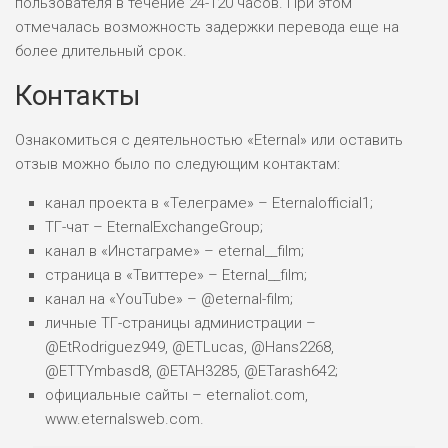
пользователя в течение 24-120 часов. При этом
отмечалась возможность задержки перевода еще на
более длительный срок.
Контакты
Ознакомиться с деятельностью «Eternal» или оставить
отзыв можно было по следующим контактам:
канал проекта в «Телеграме» – Eternalofficial1;
ТГ-чат – EternalExchangeGroup;
канал в «Инстаграме» – eternal__film;
страница в «Твиттере» – Eternal__film;
канал на «YouTube» – @eternal-film;
личные ТГ-страницы администрации –
@EtRodriguez949, @ETLucas, @Hans2268,
@ETTYmbasd8, @ETAH3285, @ETarash642;
официальные сайты – eternaliot.com,
www.eternalsweb.com.