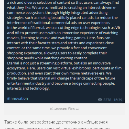
ПОДОЙДЕТ
2
ВСЕМ
РИСКИ: НИЗКИЕ
ДОХОД: НИЗКИЙ
ОБЗОР
БЮДЖЕТ: НИЗКИЙ
ПОДОЙДЕТ
0
ВСЕМ
РИСКИ: НИЗКИЕ
ДОХОД: СРЕДНИЙ
ОБЗОР
БЮДЖЕТ: НИЗКИЙ
Компания Eternal
Также была разработана достаточно амбициозная
дорожная карта по дальнейшему развитию сервиса