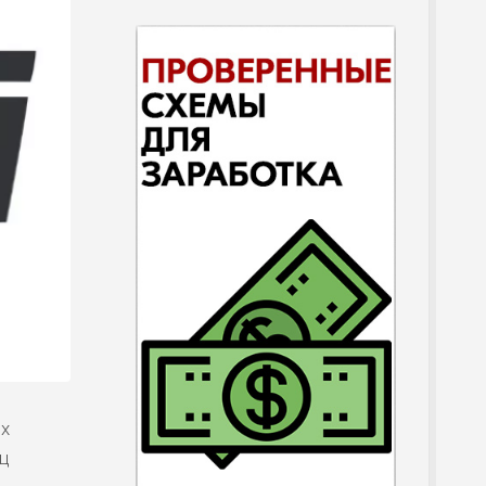
их
ец