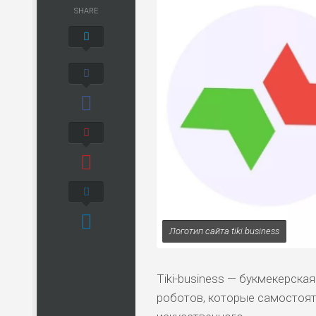
SHARE
Логотип сайта tiki.business
Tiki-business — букмекерск
роботов, которые самостояте