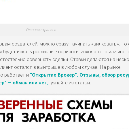
Главная страница
овам создателей, можно сразу начинать «вилковать». То 
м будет искать различные варианты исхода того или иног
стоятельно совершать сделки. Ставки делаются на неск
лиент остался в выигрыше в любом случае. На рынке
но работает и
“Открытие Брокер”. Отзывы, обзор ресу
ер” — обман или нет,
узнайте из статьи.