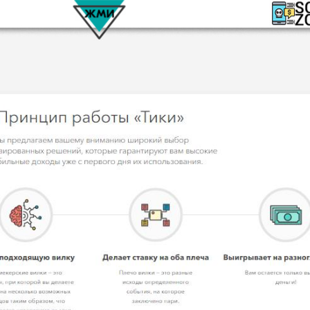
КОМЕНТАРИ
РИСКИ
ДОХОД
БЮДЖЕТ
ОБЗО
ПОДОЙДЕТ
И
ДОЙДЕТ
ВЫСОК
ВЫСОК
НИЗКИЕ
0
ОБЗО
ЕМ
ИЙ
ИЙ
БИТЕЛЯМ
СРЕДНИ
ВЫСОК
НИЗКИЙ
0
ОБЗО
АВОК
Е
ИЙ