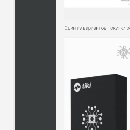
ПО
ВС
ПО
Один из вариантов покупки р
ВС