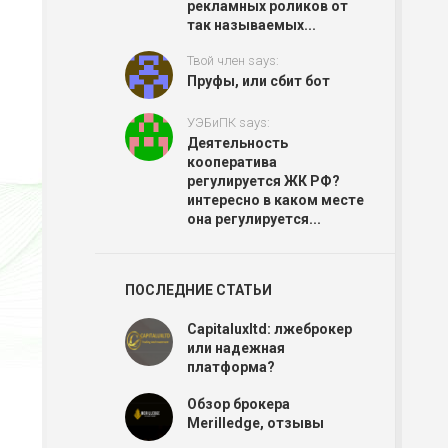
рекламных роликов от
так называемых...
Твой член says:
Пруфы, или сбит бот
УЭБиПК says:
Деятельность
кооператива
регулируется ЖК РФ?
интересно в каком месте
она регулируется...
ПОСЛЕДНИЕ СТАТЬИ
Capitaluxltd: лжеброкер
или надежная
платформа?
Обзор брокера
Merilledge, отзывы