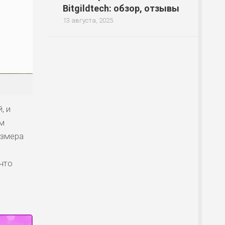
Bitgildtech: обзор, отзывы
13 августа, 2025
, и
им
азмера
 что