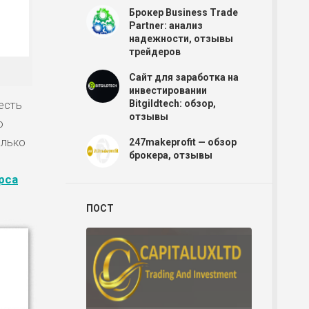
Брокер Business Trade
Partner: анализ
надежности, отзывы
трейдеров
Сайт для заработка на
инвестировании
есть
Bitgildtech: обзор,
отзывы
о
олько
247makeprofit — обзор
брокера, отзывы
рса
ПОСТ