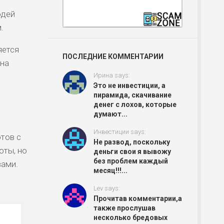
юдей
.
яется
ПОСЛЕДНИЕ КОММЕНТАРИИ
 на
Ирина says:
Это не инвестиции, а
пирамида, скачивание
денег с лохов, которые
думают...
Инвестиции says:
тов с
Не развод, поскольку
оты, но
деньги свои я вывожу
без проблем каждый
вами.
месяц!!!...
Lev says:
Прочитав комментарии,а
также прослушав
несколько бредовых