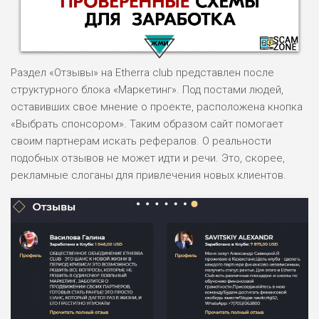
Раздел «Отзывы» на Etherra club представлен после
структурного блока «Маркетинг». Под постами людей,
оставивших свое мнение о проекте, расположена кнопка
«Выбрать спонсором». Таким образом сайт помогает
НАЗВАНИЕ
ОБЗОР
своим партнерам искать рефералов. О реальности
подобных отзывов не может идти и речи. Это, скорее,
рекламные слоганы для привлечения новых клиентов.
ПОДОЙДЕТ
0
ВСЕМ
РИСКИ: НИЗКИЕ
ДОХОД: ВЫСОКИЙ
ОБЗОР
БЮДЖЕТ: ВЫСОКИЙ
ЛЮБИТЕЛЯ
0
М СТАВОК