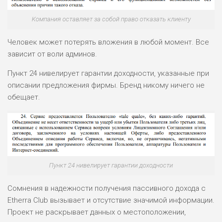
Компания оставляет за собой право отказать клиенту
НАЗВАНИЕ
ОБЗОР
Человек может потерять вложения в любой момент. Все
зависит от воли админов.
ПОДОЙДЕТ
0
Пункт 24 нивелирует гарантии доходности, указанные при
ВСЕМ
описании предложения фирмы. Бренд никому ничего не
РИСКИ: НИЗКИЕ
обещает.
ДОХОД: ВЫСОКИЙ
ОБЗОР
БЮДЖЕТ: ВЫСОКИЙ
ЛЮБИТЕЛЯ
0
М СТАВОК
Пункт 24 нивелирует гарантии доходности
РИСКИ: СРЕДНИЕ
ДОХОД: ВЫСОКИЙ
ОБЗОР
БЮДЖЕТ: НИЗКИЙ
Сомнения в надежности получения пассивного дохода с
Etherra Club вызывает и отсутствие значимой информации.
Проект не раскрывает данных о местоположении,
ПОДОЙДЕТ
2