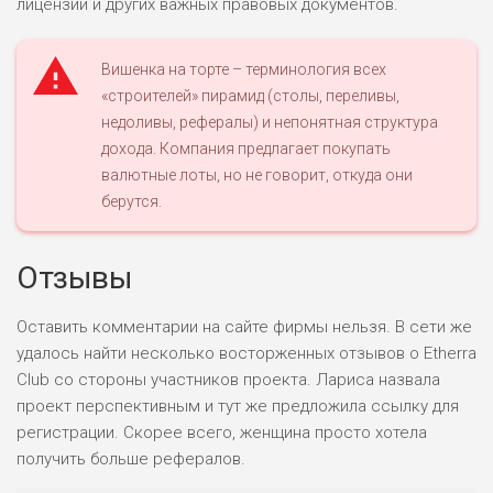
лицензии и других важных правовых документов.
ВСЕМ
РИСКИ: НИЗКИЕ
Вишенка на торте – терминология всех
ДОХОД: НИЗКИЙ
ОБЗОР
БЮДЖЕТ: НИЗКИЙ
«строителей» пирамид (столы, переливы,
недоливы, рефералы) и непонятная структура
дохода. Компания предлагает покупать
ПОДОЙДЕТ
0
валютные лоты, но не говорит, откуда они
ВСЕМ
берутся.
РИСКИ: НИЗКИЕ
ДОХОД: СРЕДНИЙ
ОБЗОР
БЮДЖЕТ: НИЗКИЙ
Отзывы
Оставить комментарии на сайте фирмы нельзя. В сети же
удалось найти несколько восторженных отзывов о Etherra
Club со стороны участников проекта. Лариса назвала
проект перспективным и тут же предложила ссылку для
регистрации. Скорее всего, женщина просто хотела
получить больше рефералов.