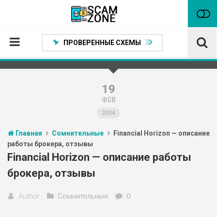
ПРОВЕРЕННЫЕ СХЕМЫ
Главная
Проверенные способы заработка
19
ФЕВ
Нейтральные
2024
Сомнительные
Главная
Сомнительные
Financial Horizon — описание
Статьи
работы брокера, отзывы
Партнеры
Financial Horizon — описание работы
брокера, отзывы
Author
Сомнительные
0