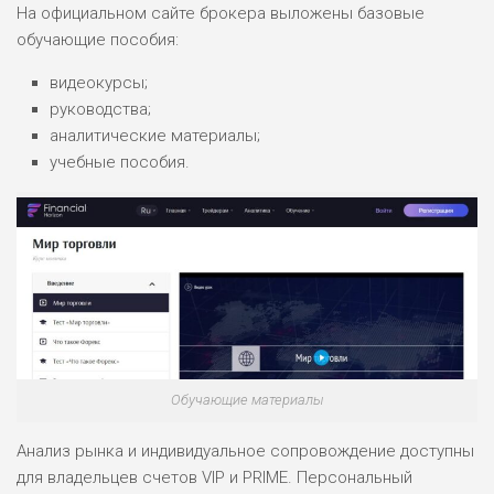
На официальном сайте брокера выложены базовые
обучающие пособия:
видеокурсы;
руководства;
НАЗВАНИЕ
ОБЗОР
аналитические материалы;
учебные пособия.
ПОДОЙДЕТ
0
ВСЕМ
РИСКИ: НИЗКИЕ
ДОХОД: ВЫСОКИЙ
ОБЗОР
БЮДЖЕТ: ВЫСОКИЙ
ЛЮБИТЕЛЯ
0
М СТАВОК
Обучающие материалы
РИСКИ: СРЕДНИЕ
ДОХОД: ВЫСОКИЙ
ОБЗОР
БЮДЖЕТ: НИЗКИЙ
Анализ рынка и индивидуальное сопровождение доступны
для владельцев счетов VIP и PRIME. Персональный