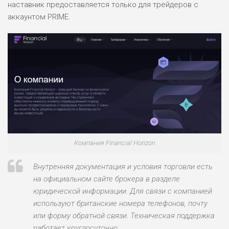
наставник предоставляется только для трейдеров с
ПОДОЙДЕТ
2
аккаунтом PRIME.
ВСЕМ
РИСКИ: НИЗКИЕ
ДОХОД: НИЗКИЙ
ОБЗОР
БЮДЖЕТ: НИЗКИЙ
ПОДОЙДЕТ
0
ВСЕМ
РИСКИ: НИЗКИЕ
ДОХОД: СРЕДНИЙ
ОБЗОР
БЮДЖЕТ: НИЗКИЙ
Компания Financial Horizon
Внутренняя документация и условия торговли есть
на официальном сайте брокера в разделе
юридической информации. Для связи с компанией
используют британские номера телефонов, почту
или форму обратной связи. Техническая поддержка
работает круглосуточно.