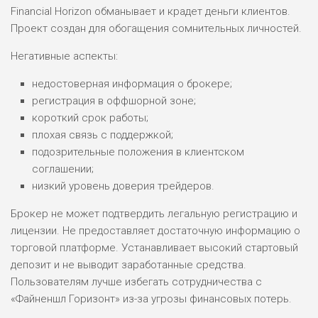
Financial Horizon обманывает и крадет деньги клиентов.
Проект создан для обогащения сомнительных личностей.
НАЗВАНИЕ
ОБЗОР
Негативные аспекты:
ПОДОЙДЕТ
0
ВСЕМ
недостоверная информация о брокере;
регистрация в оффшорной зоне;
РИСКИ: НИЗКИЕ
короткий срок работы;
ДОХОД: ВЫСОКИЙ
ОБЗОР
плохая связь с поддержкой;
БЮДЖЕТ: ВЫСОКИЙ
подозрительные положения в клиентском
соглашении;
ЛЮБИТЕЛЯ
низкий уровень доверия трейдеров.
0
М СТАВОК
Брокер не может подтвердить легальную регистрацию и
РИСКИ: СРЕДНИЕ
лицензии. Не предоставляет достаточную информацию о
ДОХОД: ВЫСОКИЙ
ОБЗОР
БЮДЖЕТ: НИЗКИЙ
торговой платформе. Устанавливает высокий стартовый
депозит и не выводит заработанные средства.
Пользователям лучше избегать сотрудничества с
ПОДОЙДЕТ
2
«Файненшл Горизонт» из-за угрозы финансовых потерь.
ВСЕМ