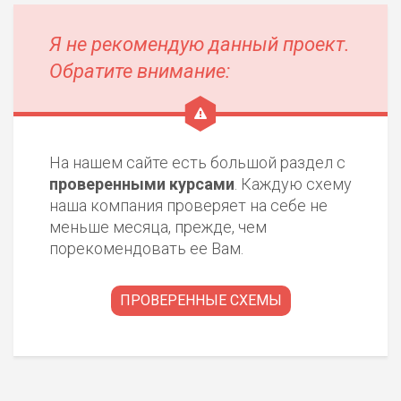
РИСКИ: НИЗКИЕ
ДОХОД: НИЗКИЙ
Я не рекомендую данный проект.
ОБЗОР
БЮДЖЕТ: НИЗКИЙ
Обратите внимание:
ПОДОЙДЕТ
0
ВСЕМ
РИСКИ: НИЗКИЕ
На нашем сайте есть большой раздел с
ДОХОД: СРЕДНИЙ
ОБЗОР
проверенными курсами
. Каждую схему
БЮДЖЕТ: НИЗКИЙ
наша компания проверяет на себе не
меньше месяца, прежде, чем
порекомендовать ее Вам.
ПРОВЕРЕННЫЕ СХЕМЫ