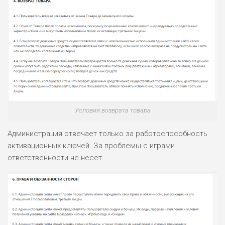
ПОДОЙДЕТ
2
ВСЕМ
РИСКИ: НИЗКИЕ
ДОХОД: НИЗКИЙ
ОБЗОР
БЮДЖЕТ: НИЗКИЙ
ПОДОЙДЕТ
Условия возврата товара
0
ВСЕМ
РИСКИ: НИЗКИЕ
Администрация отвечает только за работоспособность
ДОХОД: СРЕДНИЙ
активационных ключей. За проблемы с играми
ОБЗОР
БЮДЖЕТ: НИЗКИЙ
ответственности не несет.