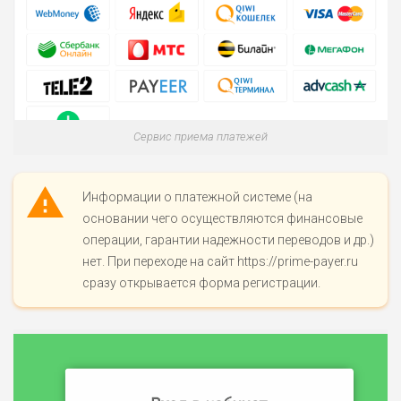
ОБЗОР
БЮДЖЕТ: НИЗКИЙ
ПОДОЙДЕТ
2
ВСЕМ
РИСКИ: НИЗКИЕ
ДОХОД: НИЗКИЙ
Сервис приема платежей
ОБЗОР
БЮДЖЕТ: НИЗКИЙ
Информации о платежной системе (на
ПОДОЙДЕТ
0
ВСЕМ
основании чего осуществляются финансовые
операции, гарантии надежности переводов и др.)
РИСКИ: НИЗКИЕ
нет. При переходе на сайт https://prime-payer.ru
ДОХОД: СРЕДНИЙ
ОБЗОР
сразу открывается форма регистрации.
БЮДЖЕТ: НИЗКИЙ