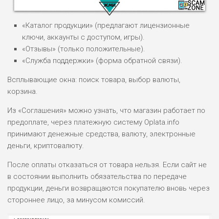
«Каталог продукции» (предлагают лицензионные
ключи, аккаунты с доступом, игры).
«Отзывы» (только положительные).
«Служба поддержки» (форма обратной связи).
НАЗВАНИЕ
ОБЗОР
Всплывающие окна: поиск товара, выбор валюты,
корзина.
ПОДОЙДЕТ
0
ВСЕМ
Из «Соглашения» можно узнать, что магазин работает по
предоплате, через платежную систему Oplata.info
РИСКИ: НИЗКИЕ
ДОХОД: ВЫСОКИЙ
принимают денежные средства, валюту, электронные
ОБЗОР
БЮДЖЕТ: ВЫСОКИЙ
деньги, криптовалюту.
После оплаты отказаться от товара нельзя. Если сайт не
ЛЮБИТЕЛЯ
в состоянии выполнить обязательства по передаче
0
М СТАВОК
продукции, деньги возвращаются покупателю вновь через
РИСКИ: СРЕДНИЕ
стороннее лицо, за минусом комиссий.
ДОХОД: ВЫСОКИЙ
ОБЗОР
БЮДЖЕТ: НИЗКИЙ