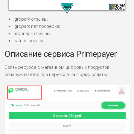
igropark отзывы;
igropark net проверка;
игропарк отзывы;
сайт игропарк.
НАЗВАНИЕ
ОБЗОР
Описание сервиса Primepayer
ПОДОЙДЕТ
0
Связь ресурса с магазином цифровых продуктов
ВСЕМ
обнаруживается при переходе на форму оплаты.
РИСКИ: НИЗКИЕ
ДОХОД: ВЫСОКИЙ
ОБЗОР
БЮДЖЕТ: ВЫСОКИЙ
ЛЮБИТЕЛЯ
0
М СТАВОК
РИСКИ: СРЕДНИЕ
ДОХОД: ВЫСОКИЙ