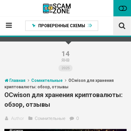
ПРОВЕРЕННЫЕ СХЕМЫ
Главная
Проверенные способы заработка
14
ЯНВ
Нейтральные
2025
Сомнительные
Главная
Сомнительные
OCwison для хранения
Статьи
криптовалюты: обзор, отзывы
Партнеры
OCwison для хранения криптовалюты:
обзор, отзывы
Author
Сомнительные
0