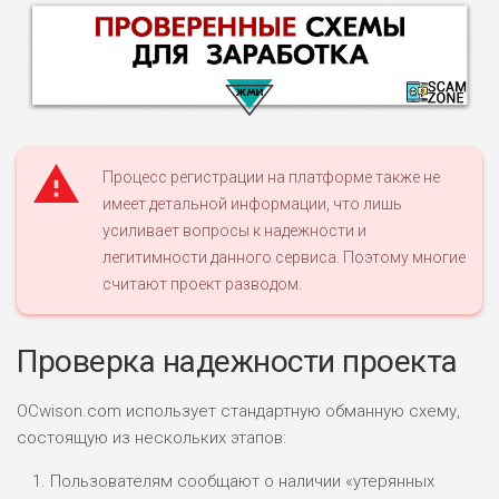
Процесс регистрации на платформе также не
имеет детальной информации, что лишь
усиливает вопросы к надежности и
НАЗВАНИЕ
ОБЗОР
легитимности данного сервиса. Поэтому многие
считают проект разводом.
ПОДОЙДЕТ
0
ВСЕМ
Проверка надежности проекта
РИСКИ: НИЗКИЕ
ДОХОД: ВЫСОКИЙ
ОБЗОР
БЮДЖЕТ: ВЫСОКИЙ
OCwison.com использует стандартную обманную схему,
состоящую из нескольких этапов:
ЛЮБИТЕЛЯ
Пользователям сообщают о наличии «утерянных
0
М СТАВОК