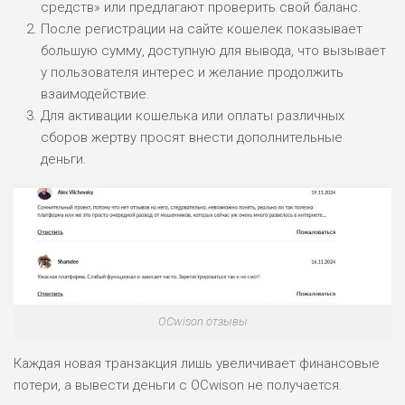
средств» или предлагают проверить свой баланс.
РИСКИ: СРЕДНИЕ
После регистрации на сайте кошелек показывает
ДОХОД: ВЫСОКИЙ
большую сумму, доступную для вывода, что вызывает
ОБЗОР
БЮДЖЕТ: НИЗКИЙ
у пользователя интерес и желание продолжить
взаимодействие.
Для активации кошелька или оплаты различных
ПОДОЙДЕТ
2
ВСЕМ
сборов жертву просят внести дополнительные
деньги.
РИСКИ: НИЗКИЕ
ДОХОД: НИЗКИЙ
ОБЗОР
БЮДЖЕТ: НИЗКИЙ
ПОДОЙДЕТ
0
ВСЕМ
РИСКИ: НИЗКИЕ
ДОХОД: СРЕДНИЙ
OCwison отзывы
ОБЗОР
БЮДЖЕТ: НИЗКИЙ
Каждая новая транзакция лишь увеличивает финансовые
потери, а вывести деньги с OCwison не получается.